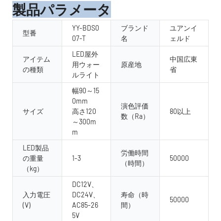
製品パラメータ
YY-BDS0
ブランド
ユアンイ
型番
07-T
名
ェルド
LED屋外
アイテム
中国広東
用ウォー
原産地
の種類
省
ルライト
幅90～15
0mm
演色評価
サイズ
高さ120
80以上
数（Ra）
～300m
m
LED製品
労働時間
の重量
1-3
50000
（時間）
（kg）
DC12V、
入力電圧
DC24V、
寿命（時
50000
(V)
AC85-26
間）
5V