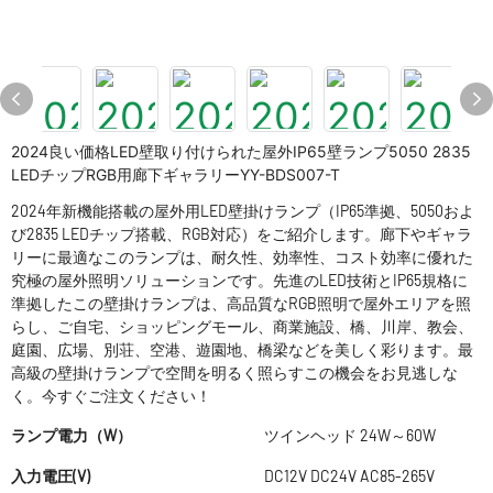
2024良い価格LED壁取り付けられた屋外IP65壁ランプ5050 2835
LEDチップRGB用廊下ギャラリーYY-BDS007-T
2024年新機能搭載の屋外用LED壁掛けランプ（IP65準拠、5050およ
び2835 LEDチップ搭載、RGB対応）をご紹介します。廊下やギャラ
リーに最適なこのランプは、耐久性、効率性、コスト効率に優れた
究極の屋外照明ソリューションです。先進のLED技術とIP65規格に
準拠したこの壁掛けランプは、高品質なRGB照明で屋外エリアを照
らし、ご自宅、ショッピングモール、商業施設、橋、川岸、教会、
庭園、広場、別荘、空港、遊園地、橋梁などを美しく彩ります。最
高級の壁掛けランプで空間を明るく照らすこの機会をお見逃しな
く。今すぐご注文ください！
ランプ電力（W）
ツインヘッド 24W～60W
入力電圧(V)
DC12V DC24V AC85-265V