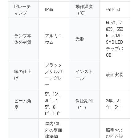
IPレーテ
動作温度
IP65
-40- 50
ィング
（℃）
5050、2
835、353
ランプ本
アルミニ
5、3030
光源
体の材質
ウム
SMD LED
チップ/C
OB
ブラック
家の仕上
／シルバ
インスト
表面実装
げ
ー／グレ
ール
ー
5°、15°、
ビーム角
30°、4
保証期間
2年、3
度
5°、6
（年）
年、5年
0°、90°
屋内/屋
外の壁面
照明およ
建築物、
び回路設