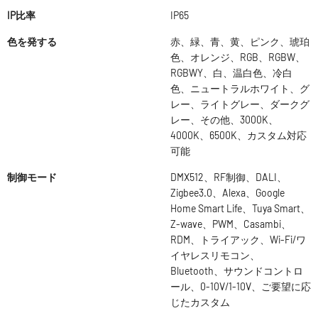
IP比率
IP65
色を発する
赤、緑、青、黄、ピンク、琥珀
色、オレンジ、RGB、RGBW、
RGBWY、白、温白色、冷白
色、ニュートラルホワイト、グ
レー、ライトグレー、ダークグ
レー、その他、3000K、
4000K、6500K、カスタム対応
可能
制御モード
DMX512、RF制御、DALI、
Zigbee3.0、Alexa、Google
Home Smart Life、Tuya Smart、
Z-wave、PWM、Casambi、
RDM、トライアック、Wi-Fi/ワ
イヤレスリモコン、
Bluetooth、サウンドコントロ
ール、0-10V/1-10V、ご要望に応
じたカスタム