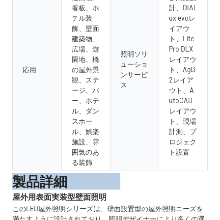
看板、ホ
計、DIAL
テル装
ux evoレ
飾、壁面
イアウ
建築物、
ト、Lite
広場、遊
Pro DLX
照明ソリ
園地、橋
レイアウ
ューショ
応用
の屋外景
ト、Agi3
ンサービ
観、ステ
2レイア
ス
ージ、バ
ウト、A
ー、ホテ
utoCAD
ル、ダン
レイアウ
スホー
ト、現場
ル、娯楽
計測、プ
施設、雰
ロジェク
囲気のあ
ト設置
る装飾
製品詳細
屋外用表面実装型壁面照明
このLED屋外照明シリーズは、壁面設置型の屋外照明ニーズを
満たすように設計されており、照明デザイナーにより多くの選