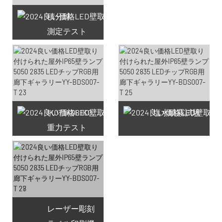
積分球
測定テスト
利用可能なクーポン66件
IK07 IK08 IK09 IK10
塩水噴霧試験
重力テスト
レーザー彫刻