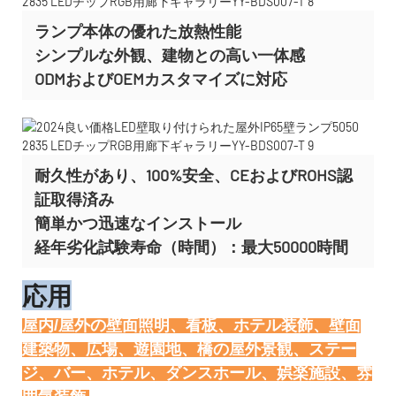
ランプ本体の優れた放熱性能
シンプルな外観、建物との高い一体感
ODMおよびOEMカスタマイズに
対応
耐久性があり、100%安全、CEおよびROHS認
証取得済み
簡単かつ迅速なインストール
経年劣化試験寿命（時間）：最大50000時間
応用
屋内/屋外の壁面照明、看板、ホテル装飾、壁面
建築物、広場、遊園地、橋の屋外景観、ステー
ジ、バー、ホテル、ダンスホール、娯楽施設、雰