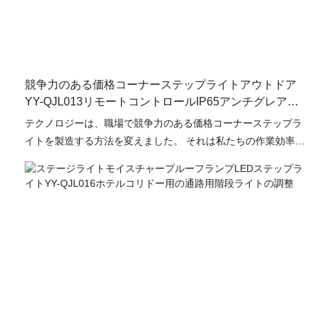
競争力のある価格コーナーステップライトアウトドア
YY-QJL013リモートコントロールIP65アンチグレアガ
ーデンランプYUANYELED
テクノロジーは、職場で競争力のある価格コーナーステップラ
イトを製造する方法を変えました。 それは私たちの作業効率を
大幅に改善し、製造コストを節約します。 この製品は、小売
店、オフィス、ホリデーデコレーション、ショッピングモール
の畑で有名です。