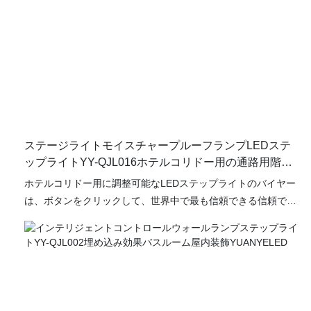
ステージライトモイスチャープルーフランプLEDステ
ップライトYY-QJL016ホテルコリドー用の通路用階段
ライトの調整
ホテルコリドー用に調整可能なLEDステップライトのバイヤー
は、ボタンをクリックして、世界中で最も信頼できる信頼でき
るメーカー、サプライヤー、輸出業者、輸入業者に到達できる
ようになりました。 バイヤーは、世界中のどこでも顧客に製品
の最高の価格を提供しているLEDライトのメーカー、サプライ
ヤー、輸出業者、および輸入業者のリストを見ることができま
す。 信頼できるソースから必要な情報を簡単に確認できます。