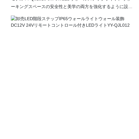
ーキングスペースの安全性と美学の両方を強化するように設計
されたプレミアム埋め込み埋め込み照明ソリューション。 この
洗練された階段の光は、高度なRGBおよびRGBWテクノロジー
を備えており、あらゆる気分や機会に合わせて動的な色のスペ
クトルを可能にします。 高品質のアルミニウムプロファイルか
ら作られ、さまざまな気象条件に対する耐久性と耐性が保証さ
れ、屋内と屋外の両方のアプリケーションに最適です。