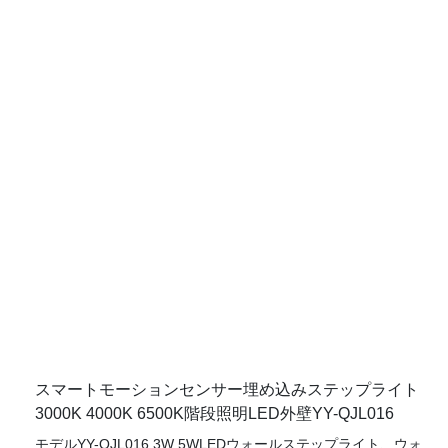
め、LEDアウトドアステップライトがその構造とデザインスタ
イルでユニークになりました。 その機能に関しては、高レベル
の原材料を採用することにより、それを傑出させようとしま
す。
スマートモーションセンサー埋め込みステップライト
3000K 4000K 6500K階段照明LED外壁YY-QJL016
モデルYY-QJL016 3W 5WLEDウォールステップライト、ウォ