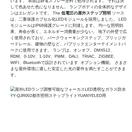
います。 表面は静電スプレー塗料で処理されます。 それは決
して色あせた色になりません。 ランプボディの全体的なデザイ
ンはエレガントです。 The
低電圧の屋外ステップ照明
ソース
は、二重保護カプセル化LEDモジュールを採用しました。 LED
モジュールはIP68保護グレードに到達します。 均一な照明効
果、寿命が長く、エネルギー消費量が少ない。 地下の外壁で広
く使用されており、パークウォーキングステップ、ブリッジガ
ードレール、建物の壁など、パブリックエンターテイメントパ
ークに使用できます。 ランプは、オンオフ、DMX512、
RDM、0-10V、1-10V、PWM、DALI、TRIAC、ZIGBEE、
WIFI、Bluetoothで設計されています オプション機能。 さまざ
まな屋外環境に適した安定した光の要件を満たすことができま
す。