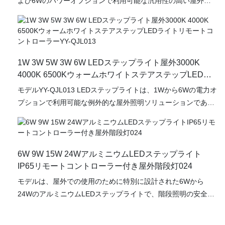
よび6Wのパワーオプションで利用可能な汎用性の高い屋外照
明器具で、3000K、4000K、および6500Kの色温度が調整可能
です。 この製品は、現代の美学を提供しながら、階段や経路の
安全性と視認性を高めるように設計されています。 LEDステッ
プライトの主な利点の1つは、エネルギー効率です。
1W 3W 5W 3W 6W LEDステップライト屋外3000K
4000K 6500KウォームホワイトステアステップLEDラ
イトリモートコントローラーYY-QJL013
モデルYY-QJL013 LEDステップライトは、1Wから6Wの電力オ
プションで利用可能な例外的な屋外照明ソリューションであ
り、3000K、4000K、6500K、またはマルチカラーRGB RGBW
の色温度が雰囲気の柔軟性を提供します。 この階段のライト
は、経路や階段を照らすことで安全性を高めるだけでなく、従
来の照明ソリューションよりもいくつかの利点を提供します。
6W 9W 15W 24WアルミニウムLEDステップライト
顕著な利点の1つは、エネルギー効率です。 LEDライトは、白
IP65リモートコントローラー付き屋外階段灯024
熱したカウンターパートよりも大幅に少ない電力を消費し、そ
モデルは、屋外での使用のために特別に設計された6Wから
の結果、電力コストが低くなります。
24WのアルミニウムLEDステップライトで、階段照明の安全性
と美学を高めるのに理想的です。 この高品質の外部照明ソリュ
ーションは、IP65の評価を備えており、ほこりがかつ耐性があ