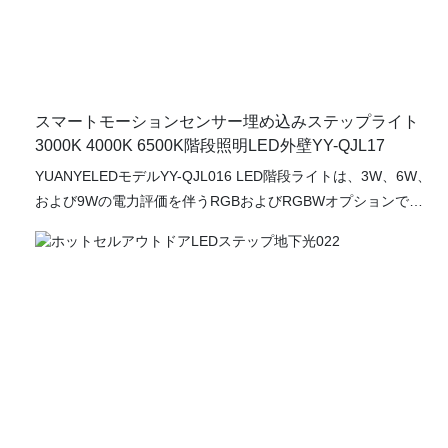
スマートモーションセンサー埋め込みステップライト
3000K 4000K 6500K階段照明LED外壁YY-QJL17
YUANYELEDモデルYY-QJL016 LED階段ライトは、3W、6W、
および9Wの電力評価を伴うRGBおよびRGBWオプションで利
用可能です。 屋外の風景の装飾用に特別に設計されたこれらの
備品は、屋外スペースの審美的な魅力を高めるだけでなく、階
段や経路を照らして安全を確保します。 高品質の材料で作られ
たこれらのLEDステップライトは、耐久性と気象抵抗を提供
し、さまざまな外部環境に最適です。