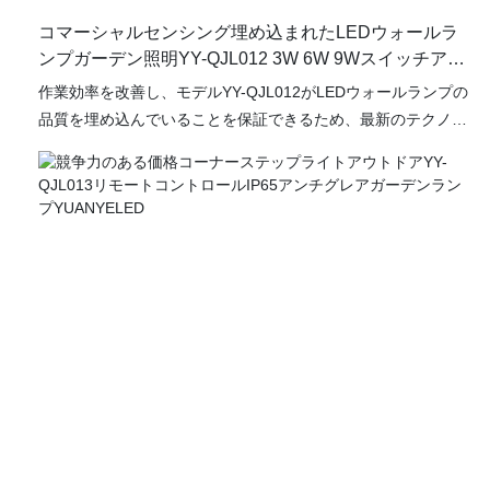
コマーシャルセンシング埋め込まれたLEDウォールラ
ンプガーデン照明YY-QJL012 3W 6W 9Wスイッチアプ
リコントロールYUANYELED
作業効率を改善し、モデルYY-QJL012がLEDウォールランプの
品質を埋め込んでいることを保証できるため、最新のテクノロ
ジーの重要性を強く強調しています。 広場、レストラン、ヴィ
ラ、庭、会議室、テーマパーク、展示ホールの畑で人気が高ま
っています