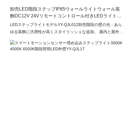
卸売LED階段ステップIP65ウォールライトウォール装
飾DC12V 24Vリモートコントロール付きLEDライト
YY-QJL012
LEDステップライトモデルYY-QJL012卸売階段の壁の光 - あら
ゆる装飾に汎用性が高くスタイリッシュな追加。 屋内と屋外の
両方の使用のために設計されたこのIP65定格の防水壁光は、要
素に対して並外れた耐久性を提供し、外部階段、廊下、屋外の
集まりに最適です。 効率的なDC12V DC24VまたはAC85V-
265Vシステムを搭載したこれらのLEDライトは、優れた照明を
提供するだけでなく、エネルギー節約にも貢献しています。