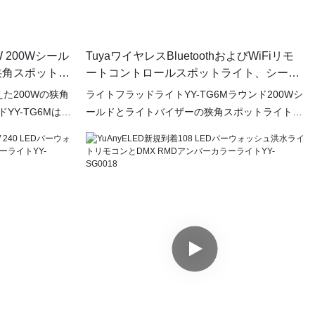
YY-TG6M 丸型 200W 狭角スポットライトは、あ
らゆる屋外スペースに使える多用途で実用的な照
明ソリューションです。Yuanyeled YY-TG6M 投
50W 200Wシール
TuyaワイヤレスBluetoothおよびWiFiリモ
光器で屋外照明をアップグレードし、視認性と安
狭角スポットラ
ートコントロールスポットライト、シール
全性を向上させましょう。
ドとライトバイザー付きYuanyeled YY-
た200Wの狭角
ライトフラッドライトYY-TG6Mラウンド200Wシ
TG6M
YY-TG6Mは、
ールドとライトバイザーの狭角スポットライト
な強力で集中した
YuAnyELED YY-TG6Mは、強力で集中した光のビ
屋外照明ソリュー
ームを提供する高品質の屋外照明ソリューション
と追加された機
です。 経路、庭園、看板などの特定の領域を照
に適しているた
らすのに最適なこのフラッドライトは、最大の可
スと信頼性が確保
視性とセキュリティを保証します。 さらに、こ
めるために、多
のスポットライトの耐久性のある構造により、さ
ッドライトで屋外
まざまな気象条件での使用に最適であり、長期に
わたるパフォーマンスと信頼性を確保します。
シールドとライトのVison機能は、このフラッド
ライトの機能をさらに強化し、さまざまな目的に
合わせてカスタマイズ可能な照明オプションを可