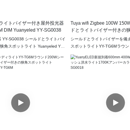
ライトバイザー付き屋外投光器
Tuya wifi Zigbee 100W 1
DIM Yuanyeled YY-SG0038
ドとライトバイザー付きの
イトyuaNeeled yy-tg6m
 YY-SG0038 シールドとライトバイ
シールドとライトバイザーを備え
スポットライト Yuanyeled YY-
スポットライトYY-TG6Mラウンド
 は、強力で集中した光線を提供する高品
経路、庭、または標識に理想的
ソリューションです。通路、庭園、
光のビームを提供する高品質の
定のエリアを照らすのに最適なこの
ションです。 耐久性のある構造
大限の視認性とセキュリティを保証
能により、さまざまな気象条件
に、このスポットライトは耐久性の
め、長期にわたるパフォーマン
め、さまざまな気象条件での使用に
されます。 可視性と安全性を高
持ちする性能と信頼性を保証しま
用途で実用的なYY-TG6Mフラ
とライトバイザー機能により、この
照明をアップグレードします
性がさらに向上し、さまざまな目的
明オプションをカスタマイズできま
たデザインと効率的な性能を備えた