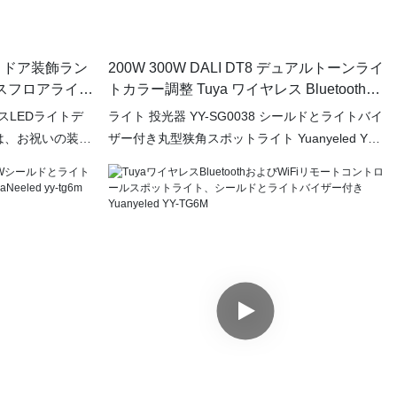
ます。 LEDのフラッドライトの畑では、広く使用
され、非常に受け入れられています
トドア装飾ラン
200W 300W DALI DT8 デュアルトーンライ
ダンスフロアライト
トカラー調整 Tuya ワイヤレス Bluetooth
 YY-SG0034
Wi-Fi リモコン YY-SG0038
スマスLEDライトデ
ライト 投光器 YY-SG0038 シールドとライトバイ
は、お祝いの装飾
ザー付き丸型狭角スポットライト Yuanyeled YY-
ために設計された
SG0038 は、強力で集中した光線を提供する高品
す。 この高度
質の屋外照明ソリューションです。通路、庭園、
SG0034は、カス
看板などの特定のエリアを照らすのに最適なこの
能にする調整可能
投光器は、最大限の視認性とセキュリティを保証
な機会に最適な雰
します。さらに、このスポットライトは耐久性の
牢な設計は、屋
ある構造のため、さまざまな気象条件での使用に
かな色の出力を維
理想的で、長持ちする性能と信頼性を保証しま
に対する抵抗を提
す。シールドとライトバイザー機能により、この
投光器の機能性がさらに向上し、さまざまな目的
に合わせて照明オプションをカスタマイズできま
す。洗練されたデザインと効率的な性能を備えた