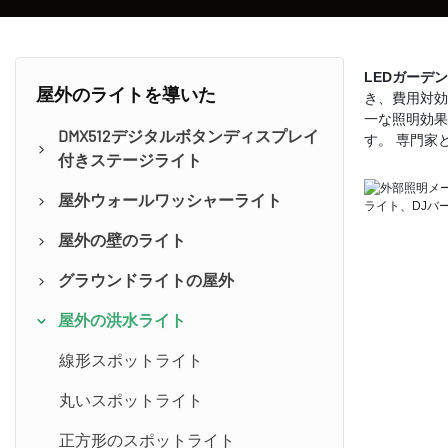
LEDガーデ
屋外のライトを導いた
き、費用対効
一な照明効果
DMX512デジタルボタンディスプレイ
す。 専門家
付きステージライト
屋外ウォールワッシャーライト
線形DMX512 RDM
屋外の壁のライト
四角DMX512 RDM
組み込みAC/DCドライバー
グラウンドライトの屋外
ラウンドDMX512 RDM
外部AC/DCドライバー
線形表面マウント
屋外の洪水ライト
DMX512ワイヤレスアクセサリー
丸い表面マウント
レンガ造りのライト
正方形の表面マウント
ライトビーム調整可能
線形スポットライト
四角
丸いスポットライト
ラウンド
正方形のスポットライト