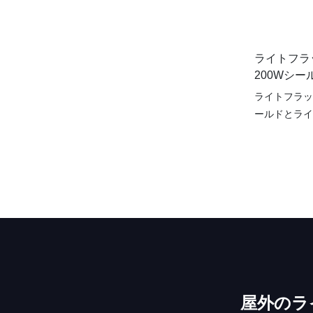
YY-TG6M
らゆる屋外ス
明ソリューション
ライトフラ
光器で屋外照
200Wシ
全性を向上さ
角スポットラ
ライトフラッド
ールドとライ
YuAnyEL
ームを提供す
です。 経路
らすのに最適
視性とセキュリテ
のスポットラ
まざまな気象
わたるパフォ
シールドとラ
ライトの機能
屋外のラ
合わせてカス