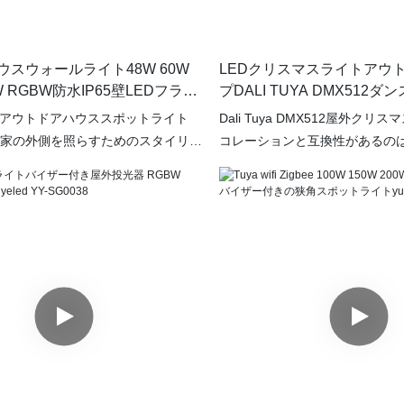
ウスウォールライト48W 60W
LEDクリスマスライトアウ
0W RGBW防水IP65壁LEDフラッ
プDALI TUYA DMX512
TG7P
LED Flood Light Dimmable
Dアウトドアハウススポットライト
Dali Tuya DMX512屋外クリ
家の外側を照らすためのスタイリッ
コレーションと互換性があるの
な照明ソリューションです。 48W
を高め、屋外の設定を強化する
までの利用可能なワッジこれらの壁の
プレミアム照明ソリューションで
、さまざまな照明のニーズと好みを
なLEDフラッドライトモデルYY-
さまざまなオプションを提供しま
タマイズ可能な輝度レベルを可
機能を使用すると、ライトの色を簡単
な関数を備えており、さまざま
屋外スペース用の活気に満ちたカス
囲気を確保しています。 その堅
た雰囲気を作成できます。 防水
外での使用に最適であり、鮮や
により、これらの壁のライトがすべての
持しながら、耐久性と気象要素
していることを保証し、屋外での使
供します。
り、信頼性の高い長期にわたるパフ
提供します