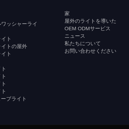
パ
す。LEDフラッドライトの分野
より、YY-TG6Mラウンド200Wの
れ、高い評価を得ています。
家
ットライトは、あらゆる屋外スペー
屋外のライトを導いた
ルワッシャーライ
用途で実用的な照明ソリューション
OEM ODMサービス
yELED YY-TG6Mフラッドライトで
ニュース
ライト
ップグレードし、視界と安全性の向
私たちについて
ライトの屋外
ください
お問い合わせください
ライト
ト
イト
イト
イト
イト
ューブライト