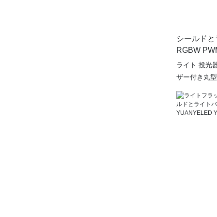
シールドと
RGBW PWM 
ライト 投光器
ザー付き丸型狭角
SG0038
質の屋外照明
看板などの特
投光器は、最
します。さら
ある構造のた
理想的で、長
す。シールド
投光器の機能
に合わせて照
す。洗練され