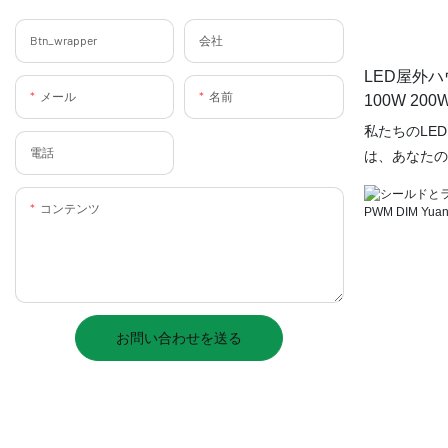
Btn_wrapper
会社
LED屋外ハ
メール
名前
100W 20
ドライトYY-
私たちのLE
電話
は、あなたの
シュで機能的
から200W
コンテンツ
洪水ライトは
満たすための
す。RGBW
に変更して、
タマイズされ
お問い合わせを送る
IP65評価
気象条件に適
用に最適であ
ォーマンスを