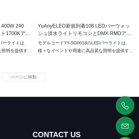
能にします。 洗練されたデザインと効率的なパ
フォーマンスにより、YY-TG6Mラウンド200Wの
狭い角度スポットライトは、あらゆる屋外スペー
400W 240
YuAnyELED新規到着108 LEDバーウォッ
スに向けた多用途で実用的な照明ソリューション
ト1700Kアン
シュ洪水ライトリモコンとDMX RMDアン
です。 YuaNyELED YY-TG6Mフラッドライトで
8
バーカラーライトYY-SG0018
屋外照明をアップグレードし、視界と安全性の向
EDバーライトは、
モデルコードYY-SG0018のLEDバーライトは、
上をお楽しみください
な照明を提供する
様々なイベントや用途に高品質な照明を提供する
具です。リモコン
ために設計された高度な照明器具です。リモコン
御機能を備えたこの
およびDMX512 RDM SPI制御機能を備えたこの
ャーライト（モデ
LEDストロボウォールウォッシャーライト（モデ
果を多様かつ正確
ルYY-SG0018）は、設定と効果を多様かつ正確
外照明、LEDウ
に制御できます。当社は、LED屋外照明、LEDウ
Dウォールライ
ォールウォッシャーライト、LEDウォールライ
水中ライト、LED
ト、LED埋め込みライト、LED水中ライト、LED
イト、LEDスポ
フラッドライト、LEDステップライト、LEDスポ
+86 19925346944
、LEDポイント
ットライト、LEDスパイクライト、LEDポイント
ト、LEDボラー
ライト、LED RGBチューブライト、LEDボラー
CONTACT US
誇りとしていま
ドライトを製造し、先進技術を誇りとしていま