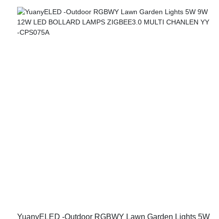
線形柱のデザインを誇っています。これは、庭、経路、屋外ス
ペースを精度とスタイルの照明に最適です。 3000k、4000k、
および6500kの3つの異なる色温度で利用できます。この汎用性
の高いフィクスチャにより、あらゆる設定や気分に合わせてカ
スタマイズ可能な雰囲気と照明が可能になります。
YuanyELED -Outdoor RGBWY Lawn Garden Lights 5W