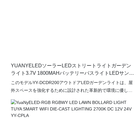
YUANYELEDソーラーLEDストリートライトガーデン
ライト3.7V 1800MAHバッテリーパスライトLEDサンパ
ワーローンランプYY-DCDR200
このモデルYY-DCDR200アウトドアLEDガーデンライトは、屋
外スペースを強化するために設計された革新的で環境に優しい
照明ソリューションです。 1800mAhの容量を持つ堅牢な3.7V
リチウムイオンバッテリーを備えたこの効率的なパスライト
は、太陽エネルギーを利用して、一晩中信頼できる照明を提供
します。 高度なLEDテクノロジーは、高エネルギー効率を保証
するだけでなく、寿命にわたってメンテナンスコストを大幅に
削減します。