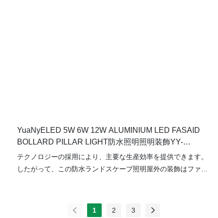
YuaNyELED 5W 6W 12W ALUMINIUM LED FASAID
BOLLARD PILLAR LIGHT防水照明照明装飾YY-
CPS12D
テクノロジーの採用により、主要な生産効率を提供できます。
したがって、この防水ランドスケープ照明屋外の装飾はファサ
ードの柱のライトが屋外庭園、ヴィラ、広場、広場、公園、庭
園、歩道の畑にあるブランド製品の略です
1
2
3