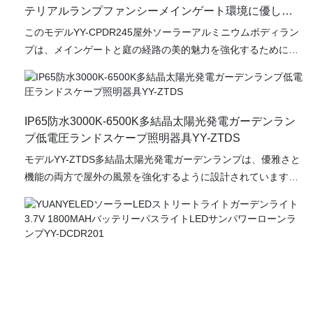
テリアルランプファンシーメインゲート環境に優しい
柱ガーデンライトYY-CPDR246
このモデルYY-CPDR245屋外ソーラーアルミニウムボディラン
プは、メインゲートと庭の経路の美的魅力を強化するために特
別に設計されたエレガントで環境に優しい照明ソリューション
です。 この洗練された柱の庭の光は、耐久性のある耐候性のア
ルミニウムボディを特徴としており、さまざまな屋外条件で長
期にわたるパフォーマンスを確保しています。 ランプシェード
IP65防水3000K-6500K多結晶太陽光発電ガーデンラン
は、最適な光拡散を提供するだけでなく、ランプの軽量構造を
プ低電圧ランドスケープ照明器具YY-ZTDS
維持し、簡単に設置します。
モデルYY-ZTDS多結晶太陽光発電ガーデンランプは、優雅さと
機能の両方で屋外の風景を強化するように設計されています。
これらの高度な照明器具は低電圧で動作し、安全性とエネルギ
ー効率を確保しながら、素晴らしい照明を提供します。
3000k〜6500kの間の調整可能な色温度範囲を備えたユーザー
は、夕方の集まりに温かく魅力的な輝きであろうと、視界を高
めるための明るい日光効果であろうと、希望の雰囲気を作成す
る柔軟性を持っています。