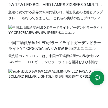
9W 12W LED BOLLARD LAMPS ZIGBEE3.0 MULTI
CHANLEN YY -CPS075A
急速に変化する業界の傾向に駆られ、製造技術の改善とアップ
グレードを行ってきました。 これらの実績のあるプロパティで
は、LED屋外ボラードライトZigbee3.0 RGBWY LAWN
GARDEN LAMPSマルチチャンネルは、ヴィラ、広場、広場、
広場、公園、庭、通路、建物の畑で重要な役割を果たします。
中国工場供給屋外LEDボラードライトガーデンピラー
ライトYY-CPS075A 5W 6W 9W IP65防水ユニエル
最先端のテクノロジーは、中国の工場供給屋外の防水性12V
24VボラードLEDガーデンピラーライトを開発および製造する
ために利用されています。 複数回テストされたYuaNyELED
は、屋外景観照明の畑で最高の効果を与えることができます