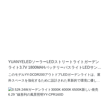
YUANYELEDソーラーLEDストリートライトガーデン
ライト3.7V 1800MAHバッテリーパスライトLEDサンパ
ワーローンランプYY-DCDR201
このモデルYY-DCDR200アウトドアLEDガーデンライトは、屋
外スペースを強化するために設計された革新的で環境に優しい
照明ソリューションです。 1800mAhの容量を持つ堅牢な3.7V
リチウムイオンバッテリーを備えたこの効率的なパスライト
は、太陽エネルギーを利用して、一晩中信頼できる照明を提供
します。 高度なLEDテクノロジーは、高エネルギー効率を保証