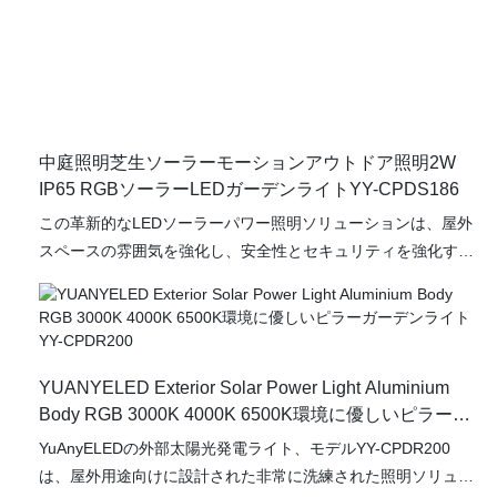
中庭照明芝生ソーラーモーションアウトドア照明2W
IP65 RGBソーラーLEDガーデンライトYY-CPDS186
この革新的なLEDソーラーパワー照明ソリューションは、屋外
スペースの雰囲気を強化し、安全性とセキュリティを強化する
ように設計されています。 IP65の評価により、ライトが水やほ
こりに対して非常に耐性があることを保証し、さまざまな気象
条件に最適です。 RGB（赤、緑、青）LEDテクノロジーを装備
したこれらのガーデンライトは、好みに合わせた鮮やかな雰囲
YUANYELED Exterior Solar Power Light Aluminium
気を作成するカスタマイズ可能なカラーオプションを提供しま
Body RGB 3000K 4000K 6500K環境に優しいピラーガ
す。
ーデンライトYY-CPDR200
YuAnyELEDの外部太陽光発電ライト、モデルYY-CPDR200
は、屋外用途向けに設計された非常に洗練された照明ソリュー