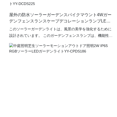
います。
屋外の防水ソーラーガーデンスパイクマウント4Wガー
デンフェンスランスケープデコレーションランプLED
ボラードライトYY-DCDS225
このソーラーガーデンライトは、風景の美学を強化するために
設計されています。 このガーデンフェンスランプは、機能性と
モダンなエレガンスを組み合わせた洗練されたデザインを特徴
としており、あらゆる屋外の設定に理想的な追加となります。
さまざまな気象条件に耐える耐久性のある材料で構築されたこ
の太陽電池式のボラードライトは、信頼性と環境への親しみや
すさの両方を提供します。