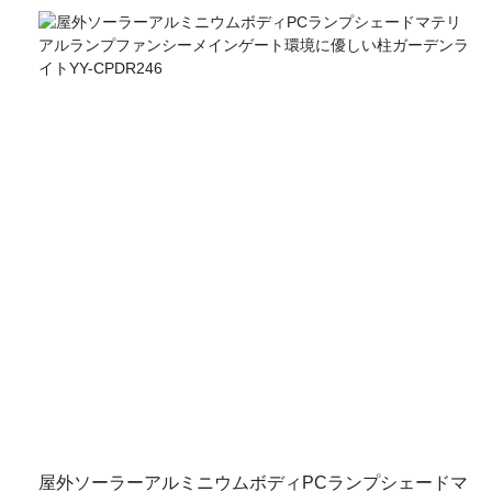
ションです。 耐久性のあるアルミニウムボディで構築されたこ
の環境に優しい柱の庭光は、太陽エネルギーを効率的に活用し
ており、照明のための持続可能な選択肢になります。 このユニ
ットは、調整可能な色温度機能を誇っており、3つの異なるオ
プションにわたって汎用性の高い照明範囲を提供します。温か
い雰囲気の場合は3000k、ニュートラルなトーンの場合は
4000k、明るい昼光照明で6500K
屋外ソーラーアルミニウムボディPCランプシェードマ