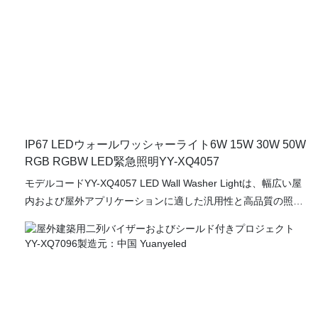
IP67 LEDウォールワッシャーライト6W 15W 30W 50W
RGB RGBW LED緊急照明YY-XQ4057
モデルコードYY-XQ4057 LED Wall Washer Lightは、幅​​広い屋
内および屋外アプリケーションに適した汎用性と高品質の照明
ソリューションです。 6W、15W、30W、および50Wを含むさ
まざまな電力で利用できるこのLEDフィクスチャは、活気に満
ちたエネルギー効率の高い照明を提供するように設計されてい
ます。 RGBおよびRGBWカラーオプションは、さまざまな雰
囲気や機会に合わせてカスタマイズ可能な照明効果を提供しま
す