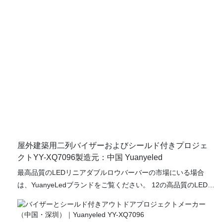
屋外建築用二列バイザーおよびシールド付きプロジェ
クトYY-XQ7096製造元：中国 Yuanyeled
最高品質のLEDリニアダブルロウバーバーの市場にいる場合
は、YuanyeLedブランドをご覧ください。 12の高品質のLEDと
汎用性の高いデザインを備えたこのバーは、さまざまな用途に
最適です。 屋外の建物を照らしたり、結婚式場を強化したり、
見事なファサードを作成したりすることを検討している場合で