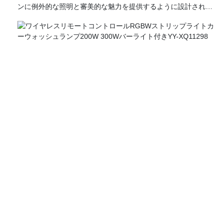
ンに例外的な照明と審美的な魅力を提供するように設計されて
います。 これらの高度なDMX512およびRDM互換のLEDバーラ
イトには、RGBおよびRGBW 4-in-1テクノロジーが組み込まれ
ているため、鮮やかな色と動的照明効果が幅広くなります。 堅
牢な構造により、これらの備品は多様な気象条件に耐えるよう
に設計されており、永続的な設置と一時的なイベントの両方に
最適です