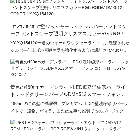
広い照明アプリケーションに最適です。
質、外観などの点で比類のない優れた利点があり、市場での評
判を享受しています。 IP67 IK08 IK09 IK屋外LEDバーライトカ
スタム50W 70W 10W DMX512ステージLEDウォールワッシャ
1ft 2ft 3ft 4ft 5ft壁ワッシャーライトシルバーランドスケ
ーライトYY-XQ7068の仕様は、ニーズに応じてカスタマイズで
ープランドスケープ照明クリスマスカラーRGB RGBW
きます
DMX512 CONTR YY-XQ154120
YY-XQ154120一連のウォールワッシャーライトは、洗練された
シルバー仕上げの景観美学を強化するように設計されており、
住宅用と商業用の両方のアプリケーションの両方に模範的な選
択となっています。 1フィートから4フィートまでのさまざまな
長さで利用できるこれらの汎用性の高い備品は、庭園、パティ
オ、建築の特徴を含む幅広い屋外環境に優れた照明を提供しま
青色の460nmガーデンライトLED壁洗浄線形バーライ
す
トレッドグリーンパープルDMX512スマートフォンコ
ントロールYY-XQ4057
460nmのこの壁の洗濯機、プレミアムLEDの壁洗浄線形バーラ
イトで、建物、ヴィラ、または見事な照明で他のプロジェクト
などの屋外スペースを高めるように設計されています。 これら
の汎用性の高いライトは、460nmで鮮やかな青い色相を提供す
るだけでなく、庭園、パティオ、通路の雰囲気を高めるだけで