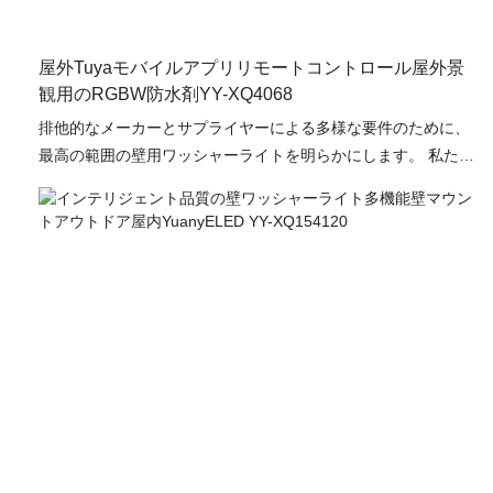
屋外Tuyaモバイルアプリリモートコントロール屋外景
観用のRGBW防水剤YY-XQ4068
排他的なメーカーとサプライヤーによる多様な要件のために、
最高の範囲の壁用ワッシャーライトを明らかにします。 私たち
の範囲は、経験豊富な専門家とエンジニアリングによって設計
されており、国際的な最高品質の基準を満たすために製品を製
造しています。 私たちのコレクションは、産業の包括的なソリ
ューションを提供する最高品質の基準を獲得しています。 私た
ちは、商業、住宅、ホスピタリティセクターなど、さまざまな
業界に対応する幅広い壁用ワッシャーライトを提供することに
誇りを持っています。 耐久性、信頼性、エネルギー効率に重点
を置いて、当社の製品は長持ちするように構築され、長期にわ
たる照明を提供します。 アーキテクチャの特徴を強調したり、
劇的な照明効果を生み出したり、スペースの雰囲気を強化した
りすることを検討している場合でも、壁の洗濯機の光は完璧な
解決策です。 照明ソリューションのプレミアム範囲で品質とパ