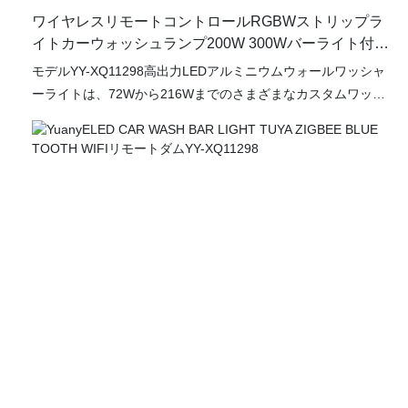
ワイヤレスリモートコントロールRGBWストリップラ
イトカーウォッシュランプ200W 300Wバーライト付き
YY-XQ11298
モデルYY-XQ11298高出力LEDアルミニウムウォールワッシャ
ーライトは、72Wから216Wまでのさまざまなカスタムワット
で利用できます。 この最先端の照明ソリューションは、高発光
性と精密工学を備えた最も要求の厳しい照明要件を満たすよう
に設計されています。 高品質のアルミニウムで構築されたこの
壁ワッシャーライトは、耐久性と効率的な熱散逸のために構築
され、最適な性能と寿命を確保します。 高度なデジタルディス
プレイを触覚コントロールボタンに組み込むと、直感的なナビ
ゲーションと設定調整を提供することでユーザーエクスペリエ
ンスが向上し、光出力のシームレスなカスタマイズが可能にな
ります。 YY-XQ11298は、屋内と屋外の両方の設定に適した汎
用性と強力な照明ソリューションを提供します