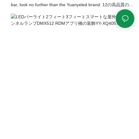
bar, look no further than the Yuanyeled brand. 12の高品質の
LEDと汎用性の高いデザインを備えたこのバーは、さまざまな
用途に最適です。 屋外の建物を照らしたり、結婚式場を強化し
たり、見事なファサードを作成したりすることを検討している
場合でも、このDMX512制御された線形バーがカバーしていま
す。 市場の他の製品と比較して、優れたパフォーマンス、品
質、外観で際立っています。 YuanyeLedは継続的な改善に専念
しています。つまり、あなたはあなたのニーズを満たすために
彼らの製品を信頼することができます。 さらに、その耐久性の
ある構造により、一貫したパフォーマンスの時間を何度も頼り
にすることができます