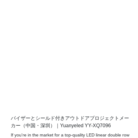
も、このDMX512制御された線形バーがカバーしています。 市
場の他の製品と比較して、優れたパフォーマンス、品質、外観
で際立っています。 YuanyeLedは継続的な改善に専念していま
す。つまり、あなたはあなたのニーズを満たすために彼らの製
品を信頼することができます。 さらに、その耐久性のある構造
により、一貫したパフォーマンスの時間を何度も頼りにするこ
とができます
バイザーとシールド付きアウトドアプロジェクトメー
カー（中国・深圳）｜Yuanyeled YY-XQ7096
If you're in the market for a top-quality LED linear double row