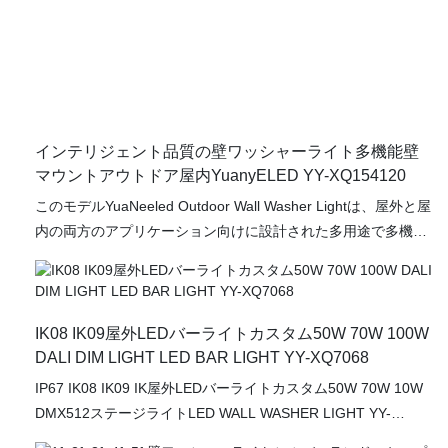
フォーマンスの違いを体験する
インテリジェント品質の壁ワッシャーライト多機能壁
マウントアウトドア屋内YuanyELED YY-XQ154120
このモデルYuaNeeled Outdoor Wall Washer Lightは、屋外と屋
内の両方のアプリケーション向けに設計された多用途で多機能
照明ソリューションです。 YuaNyELEDのこの革新的な照明器
具は、高品質の材料と高度な技術で構築され、優れたパフォー
マンスと耐久性を提供します。LEDウォールワッシャーライト
は、あらゆる建築設定にシームレスに統合される洗練されたモ
IK08 IK09屋外LEDバーライトカスタム50W 70W 100W
ダンなデザインを特徴としています。 壁に取り付けられた設計
DALI DIM LIGHT LED BAR LIGHT YY-XQ7068
により、簡単に設置され、柔軟な配置オプションが可能にな
IP67 IK08 IK09 IK屋外LEDバーライトカスタム50W 70W 10W
り、商業エリア、ショッピングセンター、ホテル、レストラ
DMX512ステージライトLED WALL WASHER LIGHT YY-
ン、倉庫、建設現場、道路、高速道路、橋、トンネルなどの幅
XQ7068市場での同様の製品と比較して、パフォーマンス、品