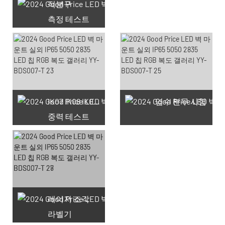
적분구
측정 테스트
사용 가능한 쿠폰 66개
IK07 IK08 IK09 IK10
염수 분무 시험
중력 테스트
레이저 조각
라벨기