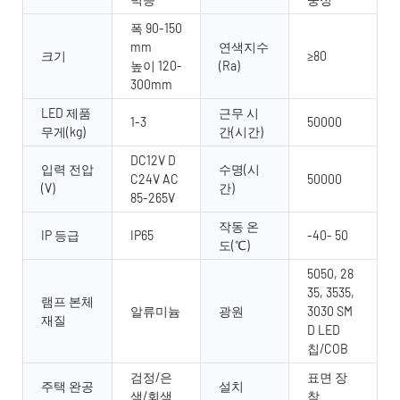
폭 90-150
mm
연색지수
크기
≥80
높이 120-
(Ra)
300mm
LED 제품
근무 시
1-3
50000
무게(kg)
간(시간)
DC12V D
입력 전압
수명(시
C24V AC
50000
(V)
간)
85-265V
작동 온
IP 등급
IP65
-40- 50
도(℃)
5050, 28
35, 3535,
램프 본체
알류미늄
광원
3030 SM
재질
D LED
칩/COB
검정/은
표면 장
주택 완공
설치
색/회색
착