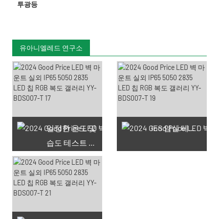
투광등
유아니엘레드 연구소
일정한 온도 및
IES 암실 테스트
습도 테스트 챔버