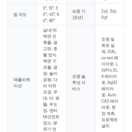
5°, 15°, 3
보증 기
2년, 3년,
빔 각도
0°, 45°, 6
간(년)
5년
0°, 90°
실내/외
벽면 건
조명 및
축물, 광
회로 설
고판, 호
계, DIAL
텔 장식,
ux evo 레
벽면 구
이아웃, L
조물, 광
itePro DL
장, 놀이
조명 솔
X 레이아
애플리케
공원, 다
루션 서
웃, Agi32
이션
리 야외
비스
레이아
조경, 무
웃, Auto
대, 바, 호
CAD 레이
텔, 무도
아웃, 현
장, 엔터
장 계측,
테인먼트
프로젝트
장소, 분
설치
위기 연