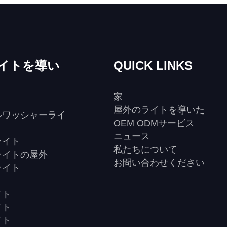
トランスミッターは、シームレスな
制御を提供するため、見事な照明効
成できます。
イトを導い
QUICK LINKS
家
屋外のライトを導いた
ルワッシャーライ
OEM ODMサービス
ニュース
ライト
私たちについて
ライトの屋外
お問い合わせください
ライト
ト
イト
イト
イト