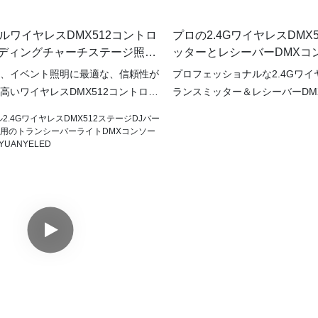
ルワイヤレスDMX512コントロ
プロの2.4GワイヤレスDMX
ディングチャーチステージ照明
ッターとレシーバーDMXコ
ーに組み込まれたスポットライ
ーステージ照明YY-DMX001
、イベント照明に最適な、信頼性が
プロフェッショナルな2.4Gワイヤ
14
高いワイヤレスDMX512コントロー
ランスミッター＆レシーバーDM
バッテリー搭載のMini 54チャン
（DJバーステージ照明用、YY-D
スDMX512コントローラースポット
テージ照明の制御における究極
DMX013）をぜひお試しください。
を体験してください。従来の有
コントローラーは、結婚式、教会、
解放され、ワイヤレスDMX制御
適で、シームレスで手間のかからな
を手に入れましょう。この最先
験を提供します。54チャンネルを備
ター＆レシーバーシステムを使
トローラーは、照明設定を幅広く制
次のレベルへと引き上げること
、魅力的でダイナミックな照明演出
のDJ、ステージマネージャー、
す。
ーなど、どなたにもこのDMXコ
ない利便性と精度を提供します