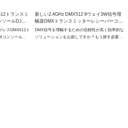
512トランスミ
新しい2.4GHz DMX512 8ウェイ3W信号増
ンソールDJバ
幅器DMXトランスミッターレシーバーコン
ソールYY-DMX用ワイヤレスワイヤレスス
レスDMX512ト
DMX信号を増幅するための信頼性が高く効率的な
プリッター012
Xコンソール
ソリューションをお探しですか？もう探す必要は
MX001）で、ス
ありません！最先端の2.4GHz DMX512 8ウェイ
の自由度と柔軟性
信号アンプをご紹介します。DMXトランスミッタ
線接続の制約から
ー/レシーバーコンソール用の究極のワイヤレス/
の利便性と信頼性
有線スプリッターです。プロの照明技術者、イベ
端のトランスミッ
ントオーガナイザー、ステージデザイナーなど、
えば、照明制御を
どなたにも最適なこのアンプは、あらゆるニーズ
ができます。プロ
にシームレスかつ正確に対応します。高度な
イベントプランナ
2.4GHzテクノロジーにより、安定した干渉のな
ンソールは比類の
い信号伝送を実現し、照明設定を中断することな
。
く完全に制御できます。8ウェイスプリッター機
能により、DMX信号を複数のデバイスに簡単かつ
効率的に分配できるため、大規模な制作やイベン