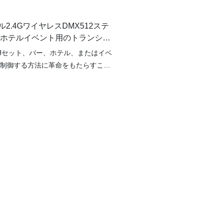
2.4GワイヤレスDMX512ステ
ーホテルイベント用のトランシー
MXコンソールYY-DMX007
Jセット、バー、ホテル、またはイベ
ED
制御する方法に革命をもたらすこと
すか？光制御用のホットセール2.4G
ランシーバーであるモデルYY-
は、あなたが待ち望んでいた究極のチェ
。 伝統的な有線セットアップの手
げ、この最先端の送信機を使用して
ントロールの自由と柔軟性を受け入
ジ照明、DJパフォーマンス、イベン
を満たすように設計されたモデル
07は、比類のない利便性と信頼性を提
高度な2.4Gワイヤレステクノロジー