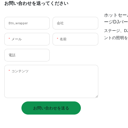
お問い合わせを送ってください
ホットセール
ージDJバ
Btn_wrapper
会社
バーライトD
ステージ、D
YUANYEL
ントの照明を
メール
名前
を探していま
ワイヤレスト
電話
DMX007
ンジャーです
コンテンツ
間に別れを告
ワイヤレスコ
れます。
プロのステー
お問い合わせを送る
ト照明の要求
YY-DMX0
供します。 