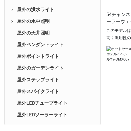
屋外の洪水ライト
丸い表面マウント
レンガ造りのライト
54チャンネ
屋外の水中照明
正方形の表面マウント
ライトビーム調整可能
線形スポットライト
ーラーウェ
用バッテリ
このモデルは
屋外の天井照明
四角
丸いスポットライト
噴水灯
トYY-DMX0
高く汎用性の
屋外ペンダントライト
ラウンド
正方形のスポットライト
埋め込まれたマウントライト
ラーです。内蔵
ネルワイヤレ
屋外ポイントライト
リニア
表面マウント
ライト（YY-
この最先端の
屋外のガーデンライト
プールライト
舞台照明に最
屋外ステップライト
い照明制御体
えたこのコン
屋外スパイクライト
御できるため
屋外LEDチューブライト
を実現できま
屋外LEDソーラーライト