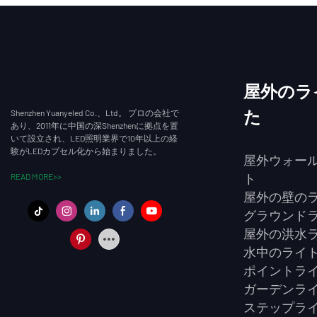
を備えたこの
接続と正確な
果を簡単に作
屋外のラ
Shenzhen Yuanyeled Co.、Ltd。 プロの会社で
た
あり、2011年に中国の深Shenzhenに拠点を置
いて設立され、LED照明業界で10年以上の経
験がLEDカプセル化から始まりました。
屋外ウォー
READ MORE>>
ト
屋外の壁の
グラウンド
屋外の洪水
水中のライ
ポイントラ
ガーデンラ
ステップラ