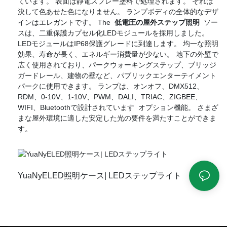
ています。 表面は静電スプレー塗料で処理されます。 それは
決して色あせた色になりません。 ランプボディの全体的なデザ
インはエレガントです。 The
低電圧の屋外ステップ照明
ソー
スは、二重保護カプセル化LEDモジュールを採用しました。
LEDモジュールはIP68保護グレードに到達します。 均一な照明
効果、寿命が長く、エネルギー消費量が少ない。 地下の外壁で
広く使用されており、パークウォーキングステップ、ブリッジ
ガードレール、建物の壁など、パブリックエンターテイメント
パークに使用できます。 ランプは、オンオフ、DMX512、
RDM、0-10V、1-10V、PWM、DALI、TRIAC、ZIGBEE、
WIFI、Bluetoothで設計されています オプション機能。 さまざ
まな屋外環境に適した安定した光の要件を満たすことができま
す。
YuaNyELED照明ケース| LEDステップライト