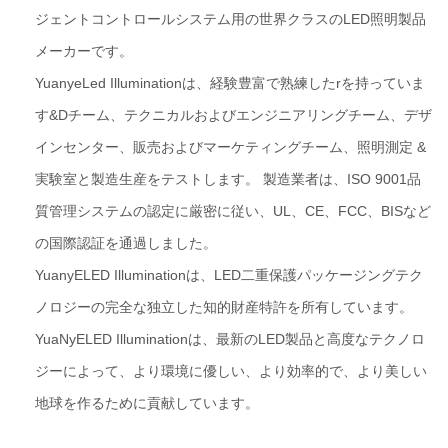
ジェントコントロールシステム用の世界クラスのLED照明製品
メーカーです。
YuanyeLed Illuminationは、経験豊富で熟練したrを持っていま
す&Dチーム、テクニカルおよびエンジニアリングチーム、デザ
インセンター、販売およびマーケティングチーム、照明測定 &
実験室と製造生産をテストします。 製造業者は、ISO 9001品
質管理システムの認定に厳密に従い、UL、CE、FCC、BISなど
の国際認証を通過しました。
YuanyELED Illuminationは、LED二重保護パッケージングテク
ノロジーの完全な独立した知的財産特許を所有しています。
YuaNyELED Illuminationは、最新のLED製品と高度なテクノロ
ジーによって、より環境に優しい、より効率的で、より美しい
地球を作るために貢献しています。