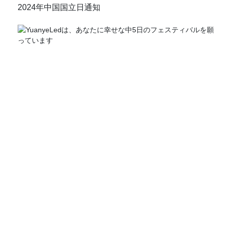
ト、LEDウォールライト、LED埋め込みライト、LED水中ライ
2024年中国国立日通知
ト、LEDステップライト、LEDポイントライトなど、高品質の
屋外照明器具の製造を専門としています。
心から、
ユアンイェレッドチーム