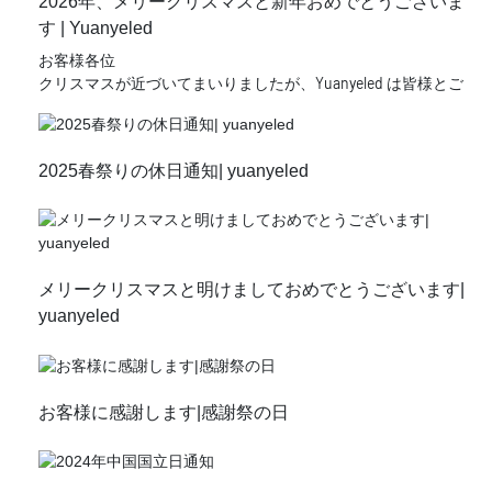
2026年、メリークリスマスと新年おめでとうございま
す | Yuanyeled
お客様各位
クリスマスが近づいてまいりましたが、Yuanyeled は皆様とご
家族にメリー クリスマスと、これからのホリデー シーズンが実
りある新年となりますようお祈り申し上げます。
あなたの新年が特別な瞬間、暖かさ、平和、幸福、そして近く
2025春祭りの休日通知| yuanyeled
にいる人々の喜びで満たされますように、そしてクリスマスの
あらゆる喜びと幸福な一年をお祈りします。
Yuanyeledの使命は、お客様に最高の製品と優れたサービスを提
供することです。来年が私たち双方にとって豊穣の年となりま
すようお祈り申し上げます。最後に、今後何かご質問がござい
メリークリスマスと明けましておめでとうございます|
ましたら、お気軽にお問い合わせください。心より感謝申し上
げます。皆様のご支援に感謝申し上げます。
yuanyeled
深圳Yuanyeled株式会社は、LED照明器具の専門メーカーであ
り、2011年に中国深圳に設立されました。LED照明業界で10年
以上の実績を有しています。金型製造、改修照明器具の設計・
製造に強みを持ち、OEM/ODMによるカスタム生産にも対応可能
お客様に感謝します|感謝祭の日
です。当社は常に高品質のLED電気照明製品を提供することを
自らの使命とし、環境に優しい光源の創造に尽力しています。
当社は、LEDウォールウォッシャーライト、LEDフラッドライ