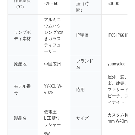
作業温度
-25 - 50
涯（時
50000
（℃）
間）
アルミニ
ウムハウ
ランプボ
ジングn焼
IP評価
IP65 IP66 IP67 
ディ素材
きガラス
ディフュ
ーザー
ブランド
原産地
中国広州
yuanyeled
名
屋外、窓、風
楽、建築、屋
モデル番
YY-XQ..W-
応用
ファサード、
号
4028
ビーチ、ブリ
ィナイト
低電圧
カスタム長300m
製品名
LED壁ワ
サイズ
mm W40mm 
ッシャー
9W、