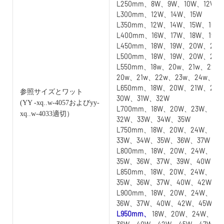
L250mm、8W、9W、10W、12W
L300mm、12W、14W、15W
L350mm、12W、14W、15W、16W
L400mm、16W、17W、18W、19W
L450mm、18W、19W、20W、21W
L500mm、18W、19W、20W、21
L550mm、18w、20w、21w、22w
20w、21w、22w、23w、24w、25
L650mm、18W、20W、21W、22
参照サイズとワット
30W、31W、32W
(YY
-xq..w-4057およびyy-
L700mm、18W、20W、23W、24
xq..w-4033適切）
32W、33W、34W、35W
L750mm、18W、20W、24W、25
33W、34W、35W、36W、37W
L800mm、18W、20W、24W、25
35W、36W、37W、39W、40W
L850mm、18W、20W、24W、25
35W、36W、37W、40W、42W
L900mm、18W、20W、24W、25
36W、37W、40W、42W、45W
L950mm、
18W、20W、24W、25