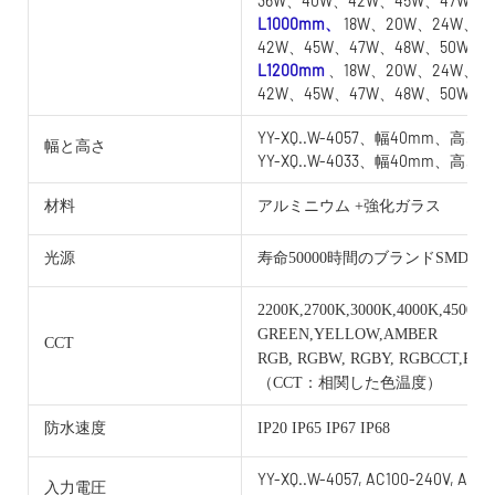
36W、40W、42W、45W、47W
L1000mm、
18W、20W、24W、2
42W、45W、47W、48W、50W
L1200mm
、18W、20W、24W、2
42W、45W、47W、48W、50W
YY-XQ..W-4057、幅40mm、高さ5
幅と高さ
YY-XQ..W-4033、幅40mm、高さ3
材料
アルミニウム +強化ガラス
光源
寿命50000時間のブランドSMD
2200K,2700K,3000K,4000K,4500K,
GREEN,YELLOW,AMBER
CCT
RGB, RGBW, RGBY, RGBCCT,RG
（CCT：相関した色温度）
防水速度
IP20 IP65 IP67 IP68
YY-XQ..W-4057, AC100-240V, AC/D
入力電圧