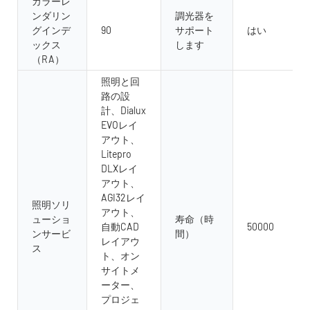
カラーレ
ンダリン
調光器を
グインデ
90
サポート
はい
ックス
します
（RA）
照明と回
路の設
計、Dialux
EVOレイ
アウト、
Litepro
DLXレイ
アウト、
AGI32レイ
照明ソリ
アウト、
ューショ
寿命（時
自動CAD
50000
ンサービ
間）
レイアウ
ス
ト、オン
サイトメ
ーター、
プロジェ