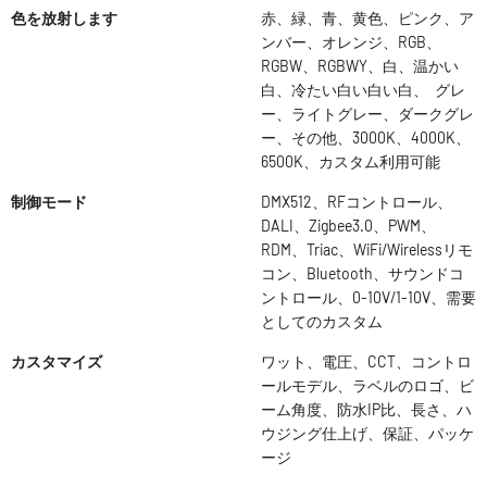
色を放射します
赤、緑、青、黄色、ピンク、ア
ンバー、オレンジ、RGB、
RGBW、RGBWY、白、温かい
白、冷たい白い白い白、 グレ
ー、ライトグレー、ダークグレ
ー、その他、3000K、4000K、
6500K、カスタム利用可能
制御モード
DMX512、RFコントロール、
DALI、Zigbee3.0、PWM、
RDM、Triac、WiFi/Wirelessリモ
コン、Bluetooth、サウンドコ
ントロール、0-10V/1-10V、需要
としてのカスタム
カスタマイズ
ワット、電圧、CCT、コントロ
ールモデル、ラベルのロゴ、ビ
ーム角度、防水IP比、長さ、ハ
ウジング仕上げ、保証、パッケ
ージ