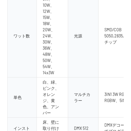
10W、
12W、
15W、
18W、
20W、
SMD/COB
ワット数
24W、
光源
5050,2835,563
30W、
チップ
36W、
48W、
50W、
54W、
14x3W
白、緑、
ピンク、
オレン
マルチカ
3IN1 3W RGB、4
単色
ジ、黄
ラー
RGBW、5IN1 
色、アン
バー
床、壁に
DMXデコーダ
インスト
取り付け
DMX 512