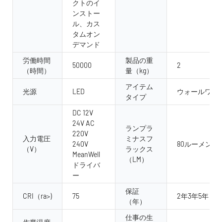
クトのイ
ンストー
ル、カス
タムオン
デマンド
労働時間
製品の重
50000
2
（時間）
量（kg）
アイテム
光源
LED
ウォールワッ
タイプ
DC 12V
24V AC
ランプラ
220V
入力電圧
ミナスフ
240V
80ルーメン /w
（V）
ラックス
MeanWell
（LM）
ドライバ
ー
保証
CRI（ra>)
75
2年3年5年
（年）
仕事の生