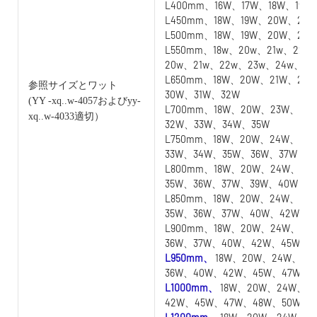
L400mm、16W、17W、18W、19W
L450mm、18W、19W、20W、21W
L500mm、18W、19W、20W、21
L550mm、18w、20w、21w、22w
20w、21w、22w、23w、24w、25
L650mm、18W、20W、21W、22
参照サイズとワット
30W、31W、32W
(YY
-xq..w-4057およびyy-
L700mm、18W、20W、23W、24
xq..w-4033適切）
32W、33W、34W、35W
L750mm、18W、20W、24W、25
33W、34W、35W、36W、37W
L800mm、18W、20W、24W、25
35W、36W、37W、39W、40W
L850mm、18W、20W、24W、25
35W、36W、37W、40W、42W
L900mm、18W、20W、24W、25
36W、37W、40W、42W、45W
L950mm、
18W、20W、24W、25
36W、40W、42W、45W、47W
L1000mm、
18W、20W、24W、2
42W、45W、47W、48W、50W