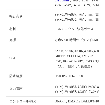
L1200mm
、18W、20W、24W、2
42W、45W、47W、48W、50W
YY-XQ..W-4057、幅40mm、高さ5
幅と高さ
YY-XQ..W-4033、幅40mm、高さ3
材料
アルミニウム +強化ガラス
光源
寿命50000時間のブランドSMD
2200K,2700K,3000K,4000K,4500K,
GREEN,YELLOW,AMBER
CCT
RGB, RGBW, RGBY, RGBCCT,RG
（CCT：相関した色温度）
防水速度
IP20 IP65 IP67 IP68
YY-XQ..W-4057, AC100-240V, AC/D
入力電圧
YY-XQ..W-4033, AC/DC12V,24V,36V
コントロール/調光
ON/OFF, DMX512,DALI,0/1-10V, 