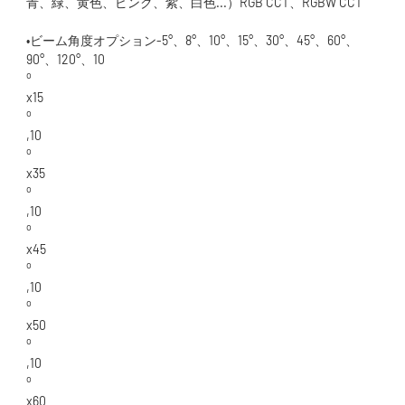
•ビーム角度オプション-5°、8°、10°、15°、30°、45°、60°、