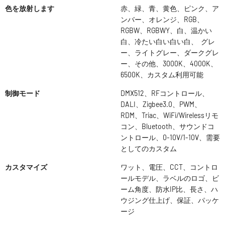
色を放射します
赤、緑、青、黄色、ピンク、ア
ンバー、オレンジ、RGB、
RGBW、RGBWY、白、温かい
白、冷たい白い白い白、 グレ
ー、ライトグレー、ダークグレ
ー、その他、3000K、4000K、
6500K、カスタム利用可能
制御モード
DMX512、RFコントロール、
DALI、Zigbee3.0、PWM、
RDM、Triac、WiFi/Wirelessリモ
コン、Bluetooth、サウンドコ
ントロール、0-10V/1-10V、需要
としてのカスタム
カスタマイズ
ワット、電圧、CCT、コントロ
ールモデル、ラベルのロゴ、ビ
ーム角度、防水IP比、長さ、ハ
ウジング仕上げ、保証、パッケ
ージ