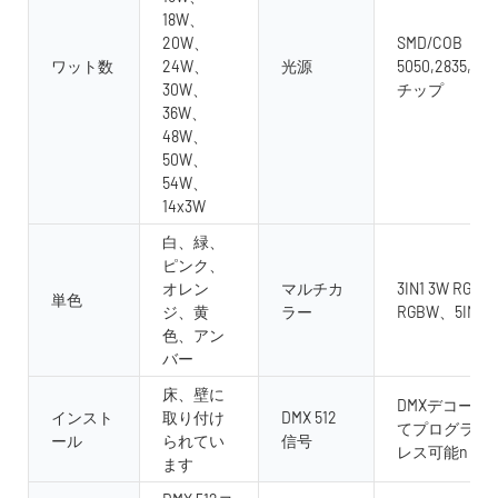
18W、
20W、
SMD/COB
ワット数
24W、
光源
5050,2835,563
30W、
チップ
36W、
48W、
50W、
54W、
14x3W
白、緑、
ピンク、
オレン
マルチカ
3IN1 3W RGB、4
単色
ジ、黄
ラー
RGBW、5IN1 
色、アン
バー
床、壁に
DMXデコーダ
インスト
取り付け
DMX 512
てプログラム
ール
られてい
信号
レス可能n
ます