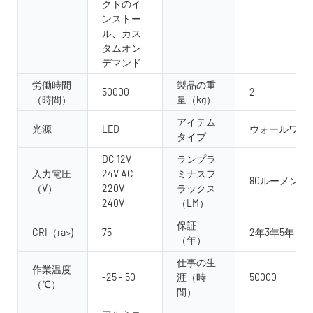
クトのイ
ンストー
ル、カス
タムオン
デマンド
労働時間
製品の重
50000
2
（時間）
量（kg）
アイテム
光源
LED
ウォールワッ
タイプ
DC 12V
ランプラ
入力電圧
24V AC
ミナスフ
80ルーメン /w
（V）
220V
ラックス
240V
（LM）
保証
CRI（ra>)
75
2年3年5年
（年）
仕事の生
作業温度
-25 - 50
涯（時
50000
（℃）
間）