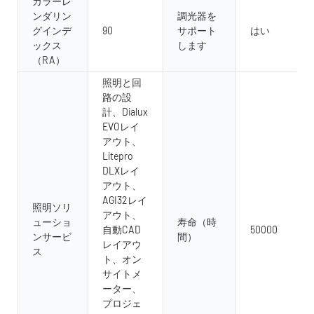
カラーレ
ンダリン
調光器を
グインデ
90
サポート
はい
ックス
します
（RA）
照明と回
路の設
計、Dialux
EVOレイ
アウト、
Litepro
DLXレイ
アウト、
AGI32レイ
照明ソリ
アウト、
ューショ
寿命（時
自動CAD
50000
ンサービ
間）
レイアウ
ス
ト、オン
サイトメ
ーター、
プロジェ