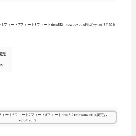
S認定
h