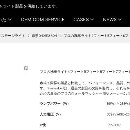
テクチャライト製品を供給しています。
いた
OEM ODM SERVICE
CASES
NEWS
付きステージライト
線形DMX512 RDM
プロの洗車ライト4フィート5フィート6フィート7フィ
プロの洗車ライト4フィート5フィート6フィート7フィート8フィートd
市場で同様の製品と比較して、パフォーマンス、品質、
す。 YuanyeLedは、過去の製品の欠陥を要約し、それらを
ための最高のプロのウォールワッシャー照明メーカーDJライト
ランプパワー（W）
36Wから288W
入力電圧（V）
DC24V AC85-26
IP比
IP65-IP67