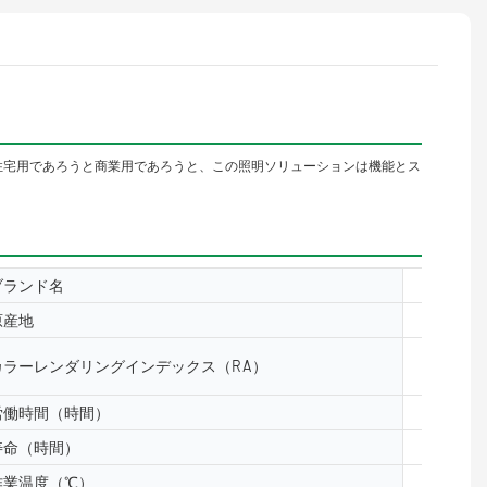
住宅用であろうと商業用であろうと、この照明ソリューションは機能とス
ブランド名
yuanyele
原産地
中国広州
カラーレンダリングインデックス（RA）
& ge;80
労働時間（時間）
50000
寿命（時間）
50000
作業温度（℃）
-40- 50