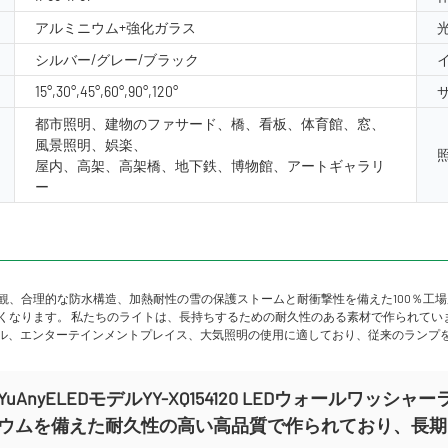
アルミニウム+強化ガラス
シルバー/グレー/ブラック
15°,30°,45°,60°,90°,120°
都市照明、建物のファサード、橋、看板、体育館、窓、
風景照明、娯楽、
屋内、高架、高架橋、地下鉄、博物館、アートギャラリ
ー
観、合理的な防水構造、加熱耐性の雪の保護ストームと耐衝撃性を備えた100％工場
がなくなります。 私たちのライトは、長持ちするための耐久性のある素材で作られて
ル、エンターテインメントプレイス、大気照明の使用に適しており、従来のランプ
YuAnyELEDモデルYY-XQ154120 LEDウォール
ウムを備えた耐久性の高い高品質で作られており、長期