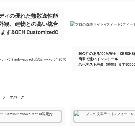
ディの優れた熱散逸性能
外観、建物との高い統合
&OEM CustomizedC
耐久性のある100％安全、CE ROH
簡単で速いインストール
老化テスト寿命（時間）まで50000
、テーマパーク