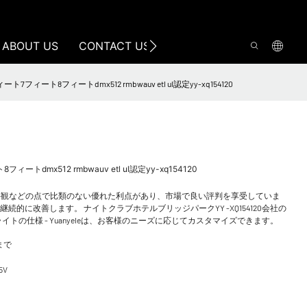
ABOUT US
CONTACT US
ート8フィートdmx512 rmbwauv etl ul認定yy-xq154120
mx512 rmbwauv etl ul認定yy-xq154120
外観などの点で比類のない優れた利点があり、市場で良い評判を享受していま
継続的に改善します。 ナイトクラブホテルブリッジパークYY -XQ154120会社の
の仕様 - Yuanyeleは、お客様のニーズに応じてカスタマイズできます。
まで
5V