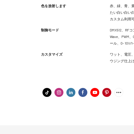
色を放射します
赤、緑、青、黄
たい白い白い白
カスタム利用
制御モード
DMX512、RFコン
Wave、PWM、C
ール、0- 10
カスタマイズ
ワット、電圧、
ウジング仕上