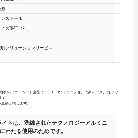
光源
5050、2
インストール
床、表面
サイズ保証（年）
2年、3
照明と回路
照明ソリューションサービス
レイアウ
ンサイト
所有のプライベート金型です。 LEDソリューションは高ルーメン出力で
います
を直接交換します。
ワッシャーライトは、洗練されたテクノロジーアルミニ
にわたる使用のためです。