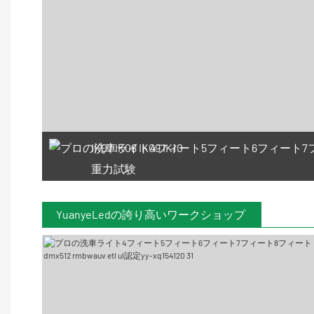
IK07 IK08 IK09 IK10
重力試験
YuanyeLedの誇り高いワークショップ