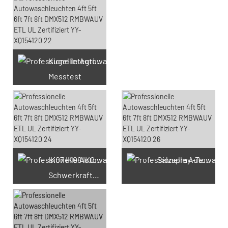
Kugel integrieren
Messtest
66 verfügbare Gutscheine
IK07 IK08 IK09 IK10
Salzspray -Test
Schwerkrafttest