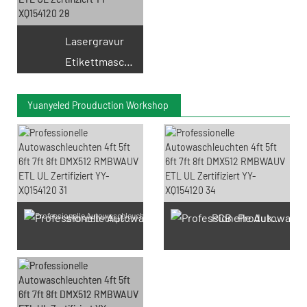
Lasergravur
Etikettmaschine
Yuanyeled Prouduction Workshop
PCB -Produktion
SMD -LED -Chips Produktion