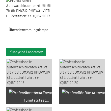
Überschwemmungslampe
Yuanyeled Laboratory
Konstante Temperatur und
IES -Dunkelkammertest
Tumitätstestkammer