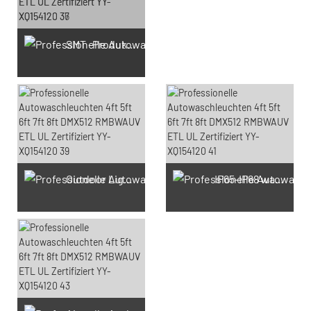
SMT -Produktion
Outdoor Light Prouduction Workshop
IP65-IP68 wasserdichte Testproduktion