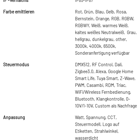
IP -Verhältnis
IP65-IP67
Farbe emittieren
Rot, Grün, Blau, Gelb, Rosa,
Bernstein, Orange, RGB, RGBW,
RGBWY, Weiß, warmes Weiß,
kaltes weißes Neutralweiß, Grau,
hellgrau, dunkelgrau, other,
3000k, 4000k, 6500k,
Sonderanfertigung verfügbar
Steuermodus
DMX512, RF Control, Dali,
Zigbee3.0, Alexa, Google Home
Smart Life, Tuya Smart, Z-Wave,
PWM, Casambi, RDM, Triac,
WiFi/Wireless Fernbedienung,
Bluetooth, Klangkontrolle, 0-
10V/1-10V, Custom als Nachfrage
Anpassung
Watt, Spannung, CCT,
Steuermodell, Logo auf
Etiketten, Strahlwinkel,
wasserdicht