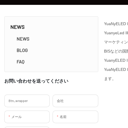
YuaNyEL
NEWS
YuanyeL
NEWS
マーケティン
BLOG
BISなどの
YuanyEL
FAQ
YuaNyEL
ます。
お問い合わせを送ってください
Btn_wrapper
会社
メール
名前