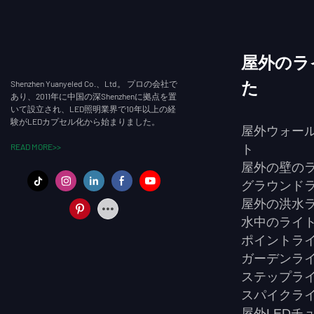
屋外のラ
Shenzhen Yuanyeled Co.、Ltd。 プロの会社で
た
あり、2011年に中国の深Shenzhenに拠点を置
いて設立され、LED照明業界で10年以上の経
験がLEDカプセル化から始まりました。
屋外ウォー
READ MORE>>
ト
屋外の壁の
グラウンド
屋外の洪水
水中のライ
ポイントラ
ガーデンラ
ステップラ
スパイクラ
屋外LEDチ