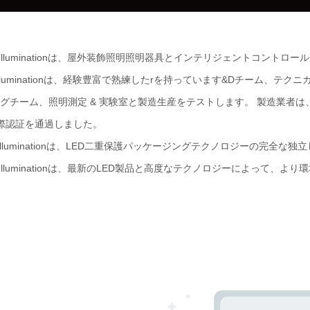
ED Illuminationは、屋外装飾照明照明器具とインテリジェントコン
ed Illuminationは、経験豊富で熟練したrを持っています&Dチー
グチーム、照明測定 & 実験室と製造生産をテストします。 製造業者は、I
国際認証を通過しました。
ED Illuminationは、LED二重保護パッケージングテクノロジーの完
ED Illuminationは、最新のLED製品と高度なテクノロジーによ