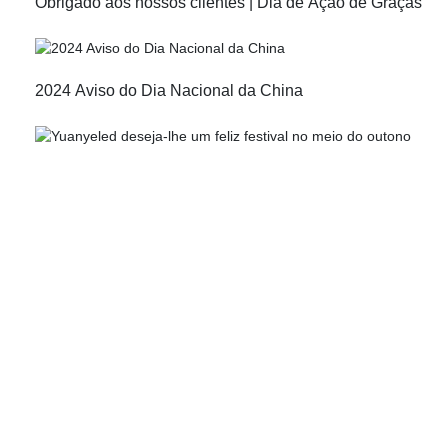
Obrigado aos nossos clientes | Dia de Ação de Graças
produção de iluminação LED, fundada em 2011 em Shenzhen,
China, com mais de 10 anos de experiência no setor. Possuímos
grande capacidade de fabricação de moldes e design de
luminárias personalizadas, estando disponíveis para produção
2024 Aviso do Dia Nacional da China
sob encomenda OEM/ODM. Nosso compromisso sempre foi
fornecer produtos de iluminação LED de alta qualidade e
contribuir para a criação de fontes de luz sustentáveis. A fábrica é
especializada na produção de iluminação externa de alta
qualidade, incluindo arandelas, refletores, luminárias de parede,
luminárias de embutir no solo, luminárias subaquáticas,
luminárias de degrau e luminárias pontuais.
Sinceramente,
A Equipe Yuanyeled