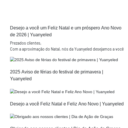
Desejo a você um Feliz Natal e um próspero Ano Novo
de 2026 | Yuanyeled
Prezados clientes,
Com a aproximação do Natal, nós da Yuanyeled desejamos a você
e sua família um Feliz Natal e um próspero Ano Novo para as
festas de fim de ano.
Que seu Ano Novo seja repleto de momentos especiais, calor, paz
2025 Aviso de férias do festival de primavera |
e felicidade, a alegria de estar perto de pessoas queridas, e
Yuanyeled
desejando a você todas as alegrias do Natal e um ano repleto de
felicidade.
E o dever da Yuanyeled é oferecer a você nossos melhores
produtos e um serviço excelente. Esperamos que o próximo ano
seja próspero e repleto de colheitas para ambos! Por fim, mas
Desejo a você Feliz Natal e Feliz Ano Novo | Yuanyeled
não menos importante, caso tenha alguma dúvida nos próximos
dias, sinta-se à vontade para entrar em contato conosco.
Agradecemos muito o seu apoio.
A Shenzhen Yuanyeled Co., Ltd. é uma fábrica profissional de