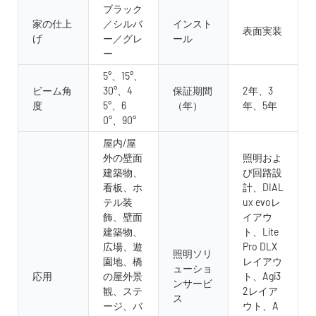
ブラック
家の仕上
／シルバ
インスト
表面実装
げ
ー／グレ
ール
ー
5°、15°、
ビーム角
30°、4
保証期間
2年、3
度
5°、6
（年）
年、5年
0°、90°
屋内/屋
外の壁面
照明およ
建築物、
び回路設
看板、ホ
計、DIAL
テル装
ux evoレ
飾、壁面
イアウ
建築物、
ト、Lite
広場、遊
Pro DLX
照明ソリ
園地、橋
レイアウ
ューショ
応用
の屋外景
ト、Agi3
ンサービ
観、ステ
2レイア
ス
ージ、バ
ウト、A