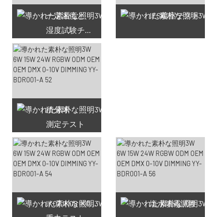
一定温度と
IES暗室テスト
湿度試験チャンバー
積分球
測定テスト
利用可能なクーポン66件
IK07 IK08 IK09 IK10
塩水噴霧試験