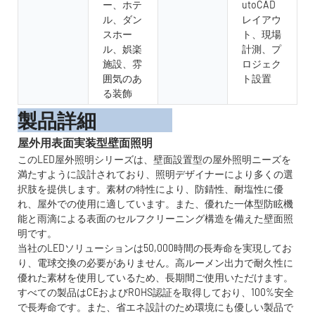
ー、ホテ
utoCAD
ル、ダン
レイアウ
スホー
ト、現場
ル、娯楽
計測、プ
施設、雰
ロジェク
囲気のあ
ト設置
る装飾
製品詳細
屋外用表面実装型壁面照明
このLED屋外照明シリーズは、壁面設置型の屋外照明ニーズを
満たすように設計されており、照明デザイナーにより多くの選
択肢を提供します。素材の特性により、防錆性、耐塩性に優
れ、屋外での使用に適しています。また、優れた一体型防眩機
能と雨滴による表面のセルフクリーニング構造を備えた壁面照
明です。
当社のLEDソリューションは50,000時間の長寿命を実現してお
り、電球交換の必要がありません。高ルーメン出力で耐久性に
優れた素材を使用しているため、長期間ご使用いただけます。
すべての製品はCEおよびROHS認証を取得しており、100%安全
で長寿命です。また、省エネ設計のため環境にも優しい製品で