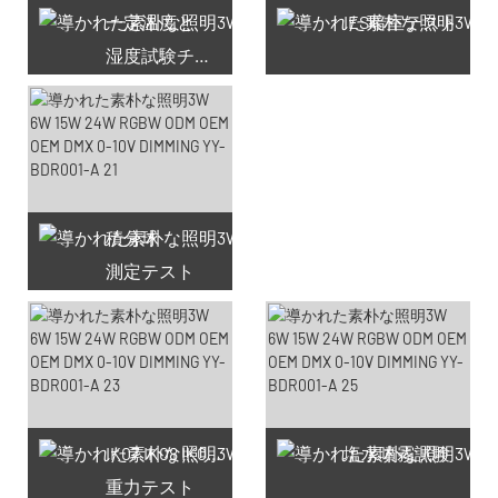
一定温度と
IES暗室テスト
湿度試験チャンバー
積分球
測定テスト
利用可能なクーポン66件
IK07 IK08 IK09 IK10
塩水噴霧試験
重力テスト