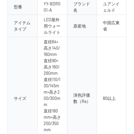
YY-BDR0
ブランド
ユアンイ
型番
01-A
名
ェルド
LED屋外
アイテム
中国広東
用ウォー
原産地
タイプ
省
ルライト
直径64×
高さ140/
160mm
直径90×
高さ160/
260mm
直径110/1
30/145m
m×高さ2
演色評価
サイズ
00/300m
80以上
数（Ra）
m
直径160
mm×高さ
250/350
mm