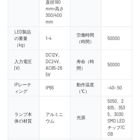
直径180
mm×高さ
300/400
mm
LED製品
労働時間
の重量
1-4
50000
（時間）
（kg）
DC12V、
入力電圧
DC24V、
寿命（時
50000
(V)
AC85-26
間）
5V
IPレーテ
動作温度
IP65
-40- 50
ィング
（℃）
5050、2
835、353
ランプ本
アルミニ
5、3030
光源
体の材質
ウム
SMD LED
チップ/C
OB