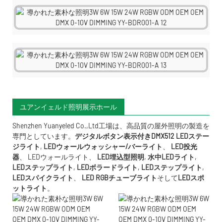
ユアンイェルド照明展示ホール
Shenzhen Yuanyeled Co.,Ltd
工場は、高品質の屋外照明の製造を
専門としています。
デジタルボタン表示付きDMX512 LEDステー
ジライト
,
LEDウォールウォッシャー/バーライト
、
LED投光
器
、
LEDウォールライト
、
LED埋込型照明
,
水中LED
ライト
,
LEDステップライト
,
LEDボラードライト
,
LEDステップライト
,
LEDスパイクライト
、
LED RGBチューブライト
そして
LEDスポ
ットライト
。