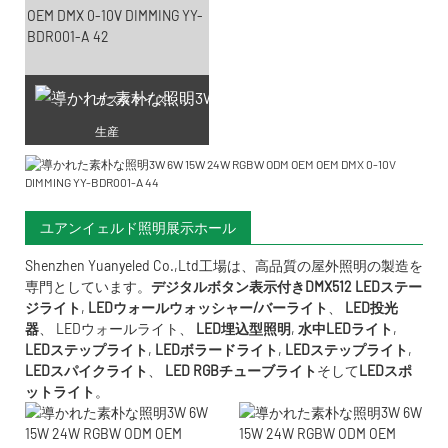
カスタマイズレーザー彫刻
生産
ユアンイェルド照明展示ホール
Shenzhen Yuanyeled Co.,Ltd
工場は、高品質の屋外照明の製造を
専門としています。
デジタルボタン表示付きDMX512 LEDステー
ジライト
,
LEDウォールウォッシャー/バーライト
、
LED投光
器
、
LEDウォールライト
、
LED埋込型照明
,
水中LED
ライト
,
LEDステップライト
,
LEDボラードライト
,
LEDステップライト
,
LEDスパイクライト
、
LED RGBチューブライト
そして
LEDスポ
ットライト
。