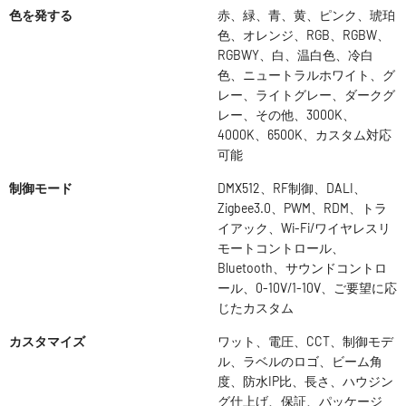
色を発する
赤、緑、青、黄、ピンク、琥珀
色、オレンジ、RGB、RGBW、
RGBWY、白、温白色、冷白
色、ニュートラルホワイト、グ
レー、ライトグレー、ダークグ
レー、その他、3000K、
4000K、6500K、カスタム対応
可能
制御モード
DMX512、RF制御、DALI、
Zigbee3.0、PWM、RDM、トラ
イアック、Wi-Fi/ワイヤレスリ
モートコントロール、
Bluetooth、サウンドコントロ
ール、0-10V/1-10V、ご要望に応
じたカスタム
カスタマイズ
ワット、電圧、CCT、制御モデ
ル、ラベルのロゴ、ビーム角
度、防水IP比、長さ、ハウジン
グ仕上げ、保証、パッケージ