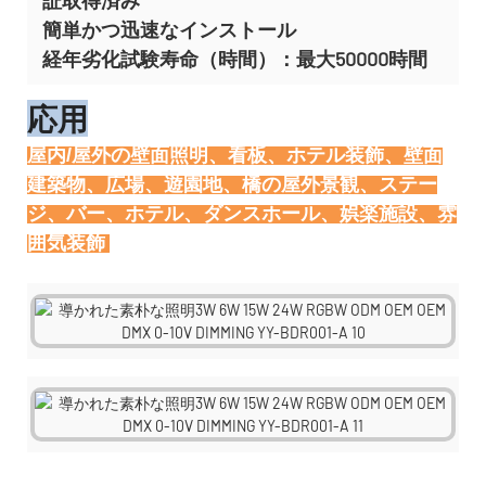
簡単かつ迅速なインストール
経年劣化試験寿命（時間）：最大50000時間
応用
屋内/屋外の壁面照明、看板、ホテル装飾、壁面
建築物、広場、遊園地、橋の屋外景観、ステー
ジ、バー、ホテル、ダンスホール、娯楽施設、雰
囲気装飾