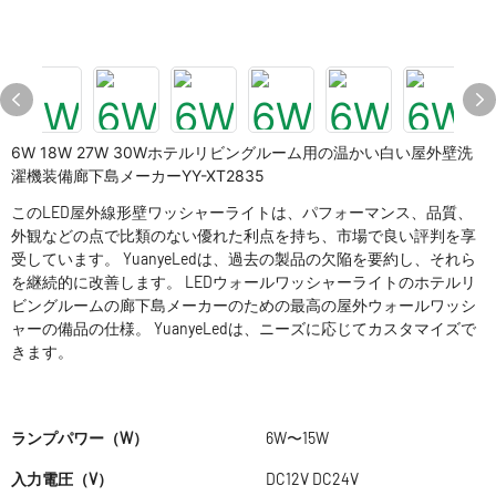
6W 18W 27W 30Wホテルリビングルーム用の温かい白い屋外壁洗
濯機装備廊下島メーカーYY-XT2835
このLED屋外線形壁ワッシャーライトは、パフォーマンス、品質、
外観などの点で比類のない優れた利点を持ち、市場で良い評判を享
受しています。 YuanyeLedは、過去の製品の欠陥を要約し、それら
を継続的に改善します。 LEDウォールワッシャーライトのホテルリ
ビングルームの廊下島メーカーのための最高の屋外ウォールワッシ
ャーの備品の仕様。 YuanyeLedは、ニーズに応じてカスタマイズで
きます。
ランプパワー（W）
6W〜15W
入力電圧（V）
DC12V DC24V