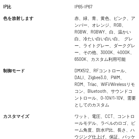
IP比
IP65-IP67
色を放射します
赤、緑、青、黄色、ピンク、ア
ンバー、オレンジ、RGB、
RGBW、RGBWY、白、温かい
白、冷たい白い白い白、 グレ
ー、ライトグレー、ダークグレ
ー、その他、3000K、4000K、
6500K、カスタム利用可能
制御モード
DMX512、RFコントロール、
DALI、Zigbee3.0、PWM、
RDM、Triac、WiFi/Wirelessリモ
コン、Bluetooth、サウンドコ
ントロール、0-10V/1-10V、需要
としてのカスタム
カスタマイズ
ワット、電圧、CCT、コントロ
ールモデル、ラベルのロゴ、ビ
ーム角度、防水IP比、長さ、ハ
ウジング仕上げ、保証、パッケ