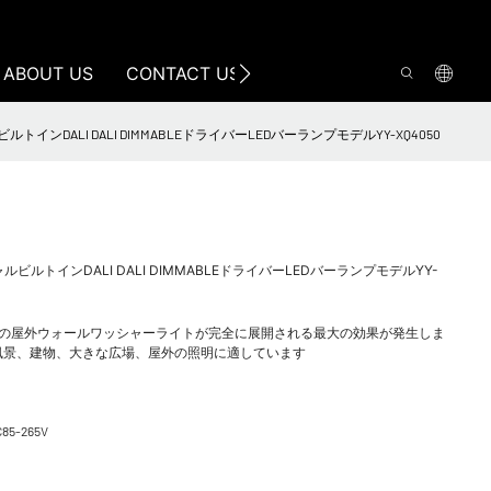
ABOUT US
CONTACT US
ルトインDALI DALI DIMMABLEドライバーLEDバーランプモデルYY-XQ4050
ルビルトインDALI DALI DIMMABLEドライバーLEDバーランプモデルYY-
Dの屋外ウォールワッシャーライトが完全に展開される最大の効果が発生しま
風景、建物、大きな広場、屋外の照明に適しています
C85-265V