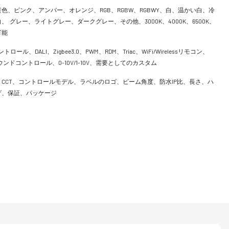
色、ピンク、アンバー、オレンジ、RGB、RGBW、RGBWY、白、温かい白、冷
、 グレー、ライトグレー、ダークグレー、その他、3000K、4000K、6500K、
可能
ントロール、DALI、Zigbee3.0、PWM、RDM、Triac、WiFi/Wirelessリモコン、
h、サウンドコントロール、0-10V/1-10V、需要としてのカスタム
CCT、コントロールモデル、ラベルのロゴ、ビーム角度、防水IP比、長さ、ハ
げ、保証、パッケージ