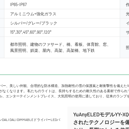
IP65-IP67
アルミニウム+強化ガラス
シルバー/グレー/ブラック
15°,30°,45°,60°,90°,120°
都市照明、建物のファサード、橋、看板、体育館、窓、
風景照明、娯楽、屋内、高架、高架橋、地下鉄
バー、美しい外観、合理的な防水構造、加熱耐性の雪の保護嵐と耐衝撃性を備えた10
要性がなくなります。 私たちのライトは、長持ちするための耐久性のある素材で作ら
ル、エンターテインメントプレイス、大気照明の使用に適しており、従来のランプ
YuAnyELEDモデルYY
されたテクノロジーを