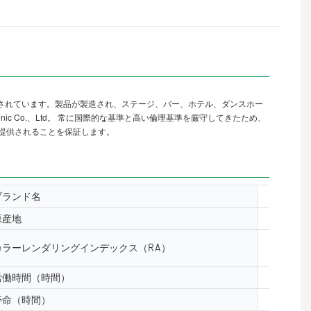
されています。製品が製造され、ステージ、バー、ホテル、ダンスホー
onic Co.、Ltd。 常に国際的な基準と高い倫理基準を厳守してきたため、
に提供されることを保証します。
ブランド名
yuanyele
原産地
中国広州
カラーレンダリングインデックス（RA）
& ge;80
労働時間（時間）
50000
寿命（時間）
50000