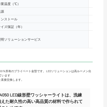
作業温度（℃）
-40- 50
光源
5050、2
インストール
床、表面
サイズ保証（年）
2年、3
照明と回路
照明ソリューションサービス
レイアウ
ンサイト
0％所有のプライベート金型です。 LEDソリューションは高ルーメン出
れています
を直接交換します。
-XQ4050 LED線形壁ワッシャーライトは、洗練
備えた耐久性の高い高品質の材料で作られて