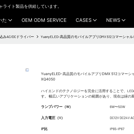
テクチャライト製品を供給しています。
いた
OEM ODM SERVICE
CASES
NEWS
込みAC/DCドライバー
YuanyELED-高品質のモバイルアプリDMX 512コマーシャルビ
YuanyELED-高品質のモバイルアプリDMX 512コマーシャ
XQ4050
ハイエンドのテクノロジーを完全に活用することで、LE
す。 幅広いアプリケーションの範囲があり、現在は緑の
ランプパワー（W）
6W〜50W
入力電圧（V）
DC12V DC24V A
IP比
IP65-IP67