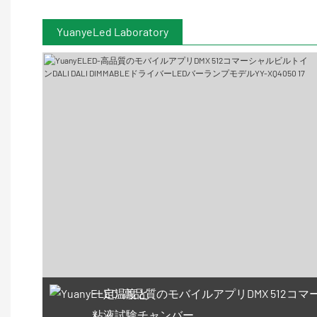
YuanyeLed Laboratory
一定温度と
粘液試験チャンバー