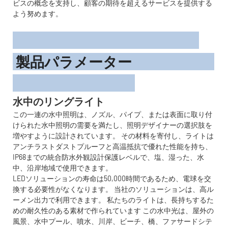
ビスの概念を支持し、顧客の期待を超えるサービスを提供する
よう努めます。
製品パラメーター
水中のリングライト
この一連の水中照明は、ノズル、パイプ、または表面に取り付
けられた水中照明の需要を満たし、照明デザイナーの選択肢を
増やすように設計されています。 その材料を寄付し、ライトは
アンチラストダストプルーフと高温抵抗で優れた性能を持ち、
IP68までの統合防水外観設計保護レベルで、塩、湿った、水
中、沿岸地域で使用できます。
LEDソリューションの寿命は50,000時間であるため、電球を交
換する必要性がなくなります。 当社のソリューションは、高ル
ーメン出力で利用できます。 私たちのライトは、長持ちするた
めの耐久性のある素材で作られています この水中光は、屋外の
風景、水中プール、噴水、川岸、ビーチ、橋、フ​​ァサードシテ