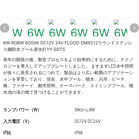
6W RGBW 6000K DC12V 24V FLOOD DMX512ラウンドステンレ
ス鋼防水プール潜水灯YY-SDTS
長年の開発の後、製造プロセスをより効率的にするために、テクノ
ロジーを導入してアップグレードしました。 ますますLED水中照明
が徐々に発見されるにつれて、製品はより広い範囲のアプリケーシ
ョンを享受しており、現在、水中プール、噴水、川岸、ビーチ、
橋、フ​​ァサード、都市照明、テーマパーク、スイミングプール、噴
水池の滝の畑で見つけることができます。
ランプパワー（W）
3Wから9W
入力電圧（V）
DC12V DC24V
IP比
IP68