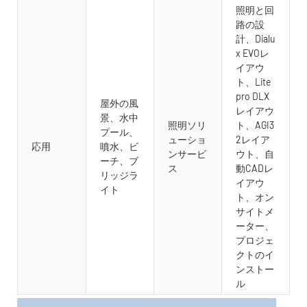
照明と回
路の設
計、Dialu
x EVOレ
イアウ
ト、Lite
pro DLX
屋外の風
レイアウ
景、水中
照明ソリ
ト、AGI3
プール、
ューショ
2レイア
応用
噴水、ビ
ンサービ
ウト、自
ーチ、ブ
ス
動CADレ
リッジラ
イアウ
イト
ト、オン
サイトメ
ーター、
プロジェ
クトのイ
ンストー
ル