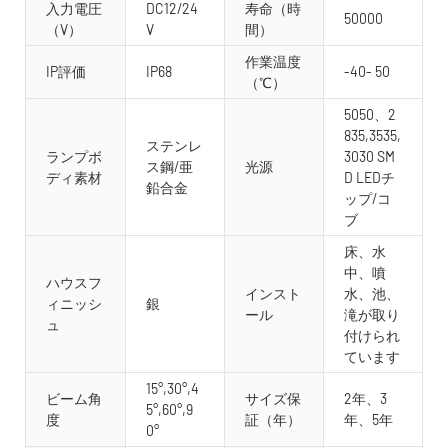
入力電圧
DC12/24
寿命（時
50000
（V）
V
間）
作業温度
IP評価
IP68
-40- 50
（℃）
5050、2
835,3535,
ステンレ
ランプボ
3030 SM
ス鋼/亜
光源
ディ素材
D LEDチ
鉛合金
ップ/コ
ブ
床、水
中、噴
ハウスフ
インスト
水、池、
ィニッシ
銀
ール
滝が取り
ュ
付けられ
ています
15°,30°,4
ビーム角
サイズ保
2年、3
5°,60°,9
度
証（年）
年、5年
0°