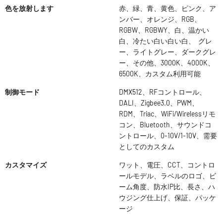
色を放射します
赤、緑、青、黄色、ピンク、ア
ンバー、オレンジ、RGB、
RGBW、RGBWY、白、温かい
白、冷たい白い白い白、 グレ
ー、ライトグレー、ダークグレ
ー、その他、3000K、4000K、
6500K、カスタム利用可能
制御モード
DMX512、RFコントロール、
DALI、Zigbee3.0、PWM、
RDM、Triac、WiFi/Wirelessリモ
コン、Bluetooth、サウンドコ
ントロール、0-10V/1-10V、需要
としてのカスタム
カスタマイズ
ワット、電圧、CCT、コントロ
ールモデル、ラベルのロゴ、ビ
ーム角度、防水IP比、長さ、ハ
ウジング仕上げ、保証、パッケ
ージ