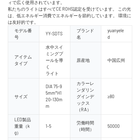
ィで広く使用されています。
私たちのライトはすべてCE ROHS認定を受けています。 この光
は、低エネルギー消費でエネルギーを節約しています。 環境に
は友好的です。
モデル番
ブランド
yuanyele
YY-SDTS
号
名
d
水中スイ
ミングプ
アイテム
ールを導
原産地
中国広州
タイプ
く
ライト
カラーレ
DIA 75-9
ンダリン
5mm*H1
サイズ
グインデ
≥80
20-130m
ックス
m
（RA）
LED製品
労働時間
重量（k
1-5
50000
（時間）
g）