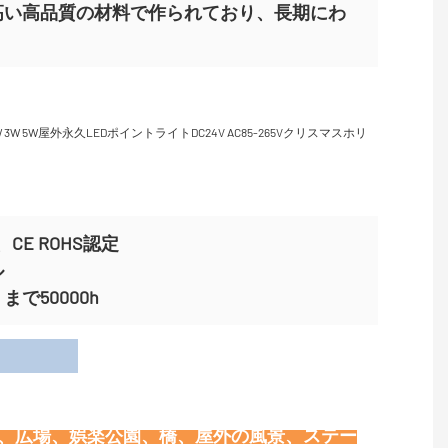
高い高品質の材料で作られており、長期にわ
CE ROHS認定
ル
で50000h
用
物、広場、娯楽公園、橋、屋外の風景、ステー