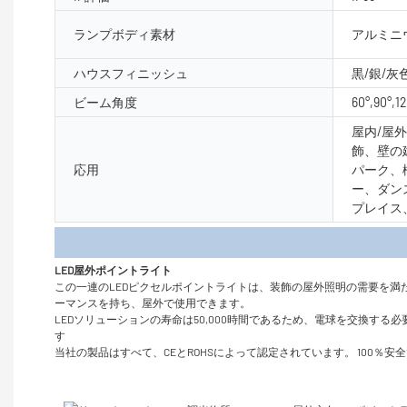
ランプボディ素材
アルミニウ
ハウスフィニッシュ
黒/銀/灰
ビーム角度
60°,90°,1
屋内/屋
飾、壁の
応用
パーク、
ー、ダン
プレイス
製品
LED屋外ポイントライト
この一連のLEDピクセルポイントライトは、装飾の屋外照明の需要を
ーマンスを持ち、屋外で使用できます。
LEDソリューションの寿命は50,000時間であるため、電球を交換す
す
当社の製品はすべて、CEとROHSによって認定されています。 100