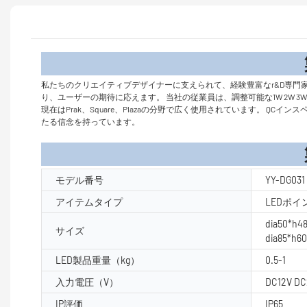
製品
私たちのクリエイティブデザイナーに支えられて、経験豊富なr&D専門家、熟練した技
り、ユーザーの期待に応えます。 当社の従業員は、調整可能な1W 2W
現在はPrak、Square、Plazaの分野で広く使用されています。
たる信念を持っています。
製品パラ
モデル番号
YY-DG031
アイテムタイプ
LEDポ
dia50*h
サイズ
dia85*h
LED製品重量（kg）
0.5-1
入力電圧（V）
DC12V DC
IP評価
IP65