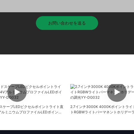
お問い合わせを送る
ンドスケープLEDピクセルポイントライト直
2.7インチ3000K 4000Kポイント
4VアルミニウムプロファイルLEDポイント
トRGBWライトパーマネントホリデー
DG032
調光YY-DG032