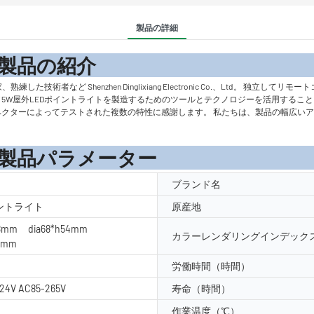
製品の詳細
の紹
術者など Shenzhen Dinglixiang Electronic Co.、Ltd。 独
 3W 5W屋外LEDポイントライトを製造するためのツールとテクノロジーを活用する
 QCインスペクターによってテストされた複数の特性に感謝します。 私たちは、製品の
メーター
ブランド名
イントライト
原産地
48mm dia68*h54mm
カラーレンダリングインデックス
60mm
労働時間（時間）
24V AC85-265V
寿命（時間）
作業温度（℃）