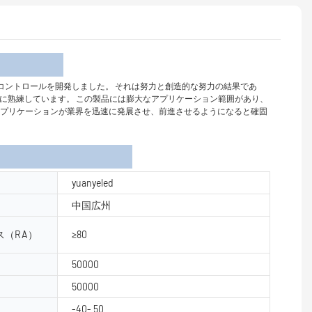
介
立してリモートコントロールを開発しました。 それは努力と創造的な努力の結果であ
ことに熟練しています。 この製品には膨大なアプリケーション範囲があり、
幅広いアプリケーションが業界を迅速に発展させ、前進させるようになると確固
yuanyeled
中国広州
（RA）
≥80
50000
50000
-40- 50