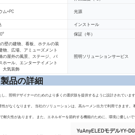
ム+PC
光源
色
インストール
20°
保証（年）
外の壁の建物、看板、ホテルの装
建物、広場、アミューズメント
橋の屋外の風景、ステージ、バ
照明ソリューションサービス
スホール、エンターテイメント
、大気装飾
の詳
満たし、照明デザイナーのためのより多くの選択肢を提供するように設計されています
る必要性がなくなります。 当社のソリューションは、高ルーメン出力で利用できます
％安全で耐久性があります。 また、エネルギーを節約する機能のために、環境に優しいで
YuAnyELEDモデルY