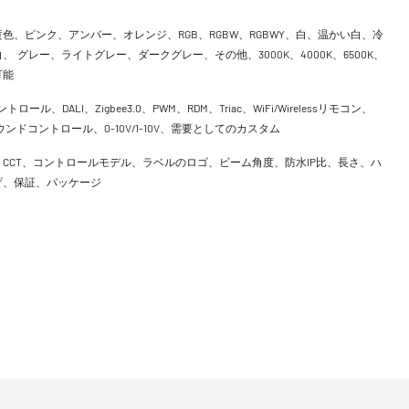
色、ピンク、アンバー、オレンジ、RGB、RGBW、RGBWY、白、温かい白、冷
、 グレー、ライトグレー、ダークグレー、その他、3000K、4000K、6500K、
可能
ントロール、DALI、Zigbee3.0、PWM、RDM、Triac、WiFi/Wirelessリモコン、
h、サウンドコントロール、0-10V/1-10V、需要としてのカスタム
CCT、コントロールモデル、ラベルのロゴ、ビーム角度、防水IP比、長さ、ハ
げ、保証、パッケージ