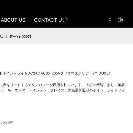
ABOUT US
CONTACT US
ホリデーYY-DG031
ポイントライトDC24V AC85-265VクリスマスホリデーYY-DG031
の世界をリードするテクノロジーが採用されています。 上記の機能により、製品
スホール、エンターテインメントプレイス、大気装飾照明のポイントライトフィ
C85-265V