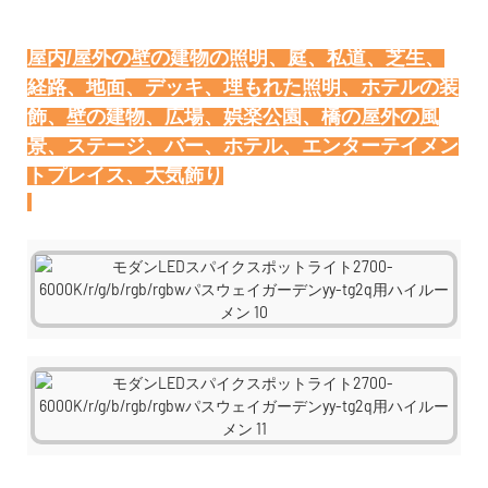
屋内/屋外の壁の建物の照明、庭、私道、芝生、
経路、地面、デッキ、埋もれた照明、ホテルの装
飾、壁の建物、広場、娯楽公園、橋の屋外の風
景、ステージ、バー、ホテル、エンターテイメン