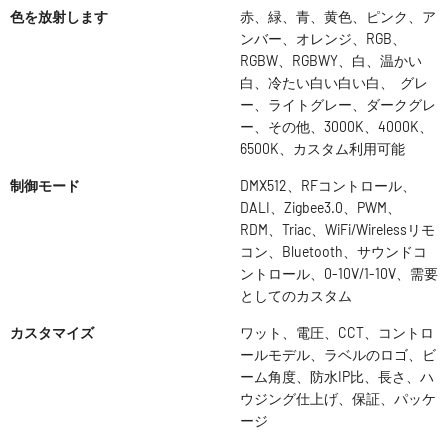
色を放射します
赤、緑、青、黄色、ピンク、ア
ンバー、オレンジ、RGB、
RGBW、RGBWY、白、温かい
白、冷たい白い白い白、 グレ
ー、ライトグレー、ダークグレ
ー、その他、3000K、4000K、
6500K、カスタム利用可能
制御モード
DMX512、RFコントロール、
DALI、Zigbee3.0、PWM、
RDM、Triac、WiFi/Wirelessリモ
コン、Bluetooth、サウンドコ
ントロール、0-10V/1-10V、需要
としてのカスタム
カスタマイズ
ワット、電圧、CCT、コントロ
ールモデル、ラベルのロゴ、ビ
ーム角度、防水IP比、長さ、ハ
ウジング仕上げ、保証、パッケ
ージ