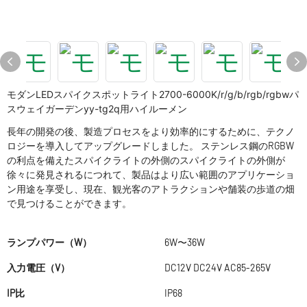
モダンLEDスパイクスポットライト2700-6000K/r/g/b/rgb/rgbwパ
スウェイガーデンyy-tg2q用ハイルーメン
長年の開発の後、製造プロセスをより効率的にするために、テクノ
ロジーを導入してアップグレードしました。 ステンレス鋼のRGBW
の利点を備えたスパイクライトの外側のスパイクライトの外側が
徐々に発見されるにつれて、製品はより広い範囲のアプリケーショ
ン用途を享受し、現在、観光客のアトラクションや舗装の歩道の畑
で見つけることができます。
ランプパワー（W）
6W〜36W
入力電圧（V）
DC12V DC24V AC85-265V
IP比
IP68