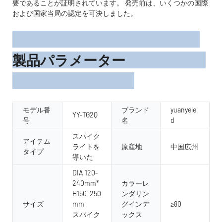
要であることが証明されています。 発売前は、いくつかの国際
および国家当局の認定を可決しました。
製品パラメーター
モデル番
ブランド
yuanyele
YY-TG2Q
号
名
d
スパイク
アイテム
ライトを
原産地
中国広州
タイプ
導いた
DIA 120-
240mm*
カラーレ
H150-250
ンダリン
サイズ
mm
グインデ
≥80
スパイク
ックス