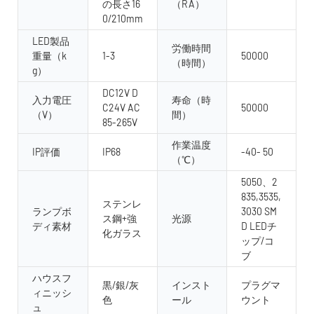
の長さ16
（RA）
0/210mm
LED製品
労働時間
重量（k
1-3
50000
（時間）
g）
DC12V D
入力電圧
寿命（時
C24V AC
50000
（V）
間）
85-265V
作業温度
IP評価
IP68
-40- 50
（℃）
5050、2
835,3535,
ステンレ
ランプボ
3030 SM
ス鋼+強
光源
ディ素材
D LEDチ
化ガラス
ップ/コ
ブ
ハウスフ
黒/銀/灰
インスト
プラグマ
ィニッシ
色
ール
ウント
ュ