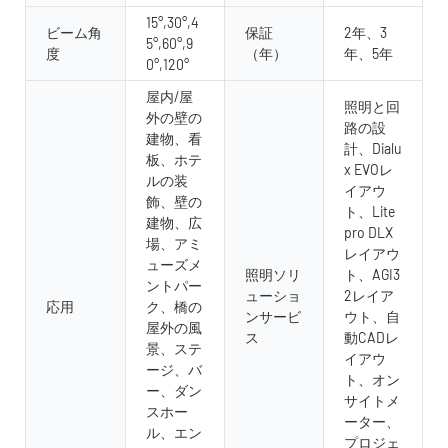
15°,30°,4
ビーム角
保証
2年、3
5°,60°,9
度
（年）
年、5年
0°,120°
屋内/屋
照明と回
外の壁の
路の設
建物、看
計、Dialu
板、ホテ
x EVOレ
ルの装
イアウ
飾、壁の
ト、Lite
建物、広
pro DLX
場、アミ
レイアウ
ューズメ
照明ソリ
ト、AGI3
ントパー
ューショ
2レイア
応用
ク、橋の
ンサービ
ウト、自
屋外の風
ス
動CADレ
景、ステ
イアウ
ージ、バ
ト、オン
ー、ダン
サイトメ
スホー
ーター、
ル、エン
プロジェ