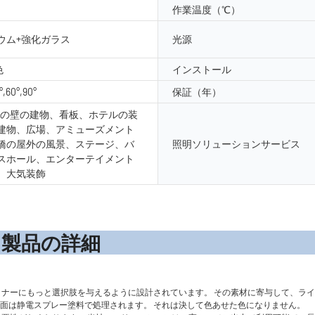
作業温度（℃）
ウム+強化ガラス
光源
色
インストール
°,60°,90°
保証（年）
外の壁の建物、看板、ホテルの装
建物、広場、アミューズメント
橋の屋外の風景、ステージ、バ
照明ソリューションサービス
スホール、エンターテイメント
、大気装飾
の詳
ナーにもっと選択肢を与えるように設計されています。 その素材に寄与して、ラ
表面は静電スプレー塗料で処理されます。 それは決して色あせた色になりません。