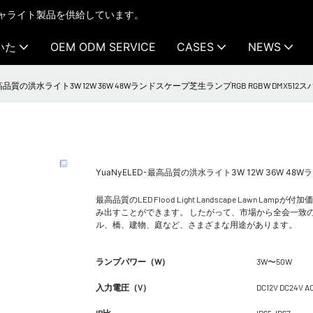
テクチャライト製品を供給しています。
いた
OEM ODM SERVICE
CASES
NEWS
最高品質の洪水ライト3W 12W 36W 48Wランドスケープ芝生ランプRGB RGBW DMX512スパ
YuaNyELED-最高品質の洪水ライト3W 12W 36W 48
最高品質のLED Flood Light Landscape La
み出すことができます。 したがって、市場から全会一致
ル、橋、建物、庭など、さまざまな用途があります。
ランプパワー（W）
3W〜50W
入力電圧（V）
DC12V DC24V A
IP比
IP65-IP67