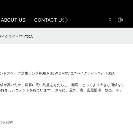
ABOUT US
CONTACT US
イクライトYY -TG2A
Wランドスケープ芝生ランプRGB RGBW DMX512スパイクライトYY -TG2A
wn Lampが付加価値が高いため、顧客に高い利益をもたらし、顧客にとってより大きな価値を生
の好ましいコメントを得ています。 さらに、屋外、窓、風景照明、娯楽、ホテ
C85-265V