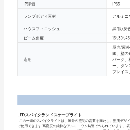
IP評価
IP65
ランプボディ素材
アルミニ
ハウスフィニッシュ
黒/銀/灰
ビーム角度
15°,30°,45
屋内/屋
飾、壁の
応用
パーク、
ー、ダン
プレイス
製品
この一連のスパイクライトは、屋外の照明の需要を満たし、照明デザイ
で使用できます 高密度の純粋なアルミニウム鋳造で作られています。 