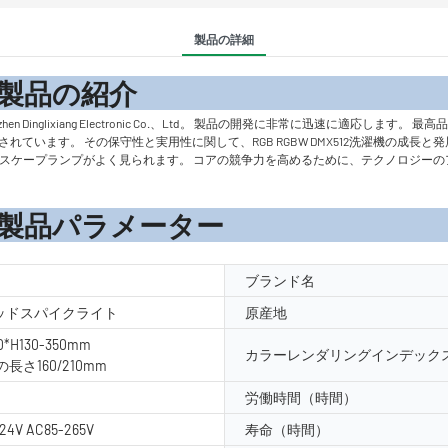
製品の詳細
の紹
Dinglixiang Electronic Co.、Ltd。 製品の開発に非常に迅速に適応
。 その保守性と実用性に関して、RGB RGBW DMX512洗濯機の成長と発展のための大気
Wランドスケープランプがよく見られます。 コアの競争力を高めるために、テクノロジ
メーター
ブランド名
ラッドスパイクライト
原産地
0*H130-350mm
カラーレンダリングインデックス
長さ160/210mm
労働時間（時間）
24V AC85-265V
寿命（時間）