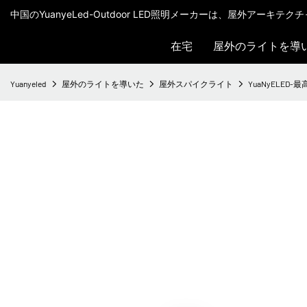
中国のYuanyeLed-Outdoor LED照明メーカーは、屋外アーキ
在宅
屋外のライトを導
Yuanyeled
屋外のライトを導いた
屋外スパイクライト
YuaNyELED-