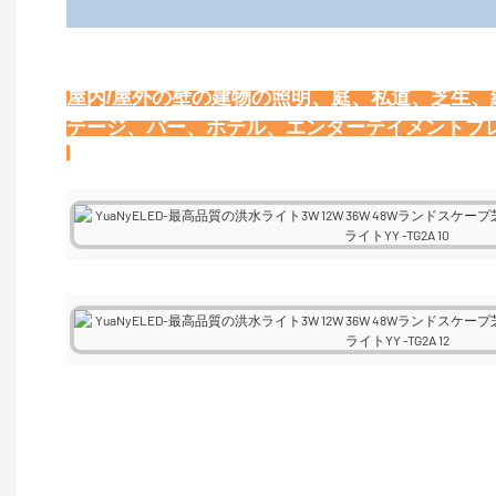
屋内/屋外の壁の建物の照明、庭、私道、芝生