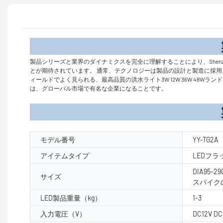
製品
製品シリーズと業界のダイナミクスを完全に理解することにより、Shenzhen 
とが期待されています。 通常、テクノロジーは製品の設計と製造に採用されています
ィールドでよく見られる、最高品質の洪水ライト3W 12W 36W 48
は、グローバル市場で有名な企業になることです。
製品パラ
モデル番号
YY-TG2A
アイテムタイプ
LEDフ
DIA95-29
サイズ
スパイクの
LED製品重量（kg）
1-3
入力電圧（V）
DC12V DC