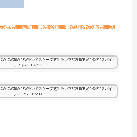
用
壁の建物、広場、娯楽公園、橋の屋外の風景、ス