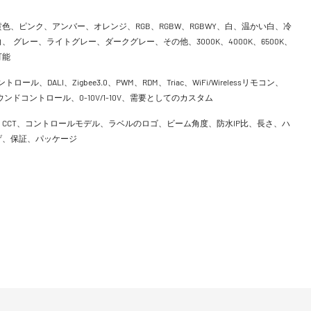
色、ピンク、アンバー、オレンジ、RGB、RGBW、RGBWY、白、温かい白、冷
、 グレー、ライトグレー、ダークグレー、その他、3000K、4000K、6500K、
可能
ントロール、DALI、Zigbee3.0、PWM、RDM、Triac、WiFi/Wirelessリモコン、
h、サウンドコントロール、0-10V/1-10V、需要としてのカスタム
CCT、コントロールモデル、ラベルのロゴ、ビーム角度、防水IP比、長さ、ハ
げ、保証、パッケージ