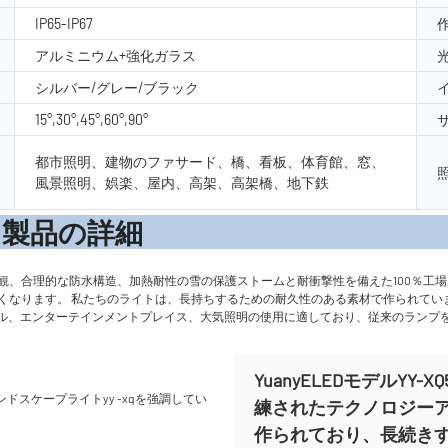
IP65-IP67
アルミニウム+強化ガラス
シルバー/グレー/ブラック
15°,30°,45°,60°,90°
都市照明、建物のファサード、橋、看板、体育館、窓、
風景照明、娯楽、屋内、高架、高架橋、地下鉄
の詳
観、合理的な防水構造、加熱耐性の雪の保護ストームと耐衝撃性を備えた100％工場
がなくなります。 私たちのライトは、長持ちするための耐久性のある素材で作られて
ル、エンターテインメントプレイス、大気照明の使用に適しており、従来のランプ
YuanyELEDモデルYY
練されたテクノロジー
作られており、長続き