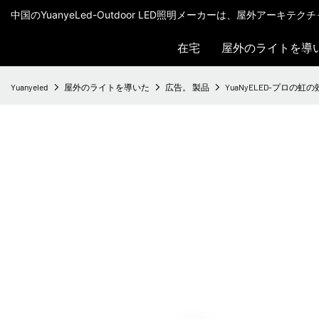
中国のYuanyeLed-Outdoor LED照明メーカーは、屋外アーキ
在宅
屋外のライトを導
Yuanyeled
屋外のライトを導いた
広告。 製品
YuaNyELED-プロの虹