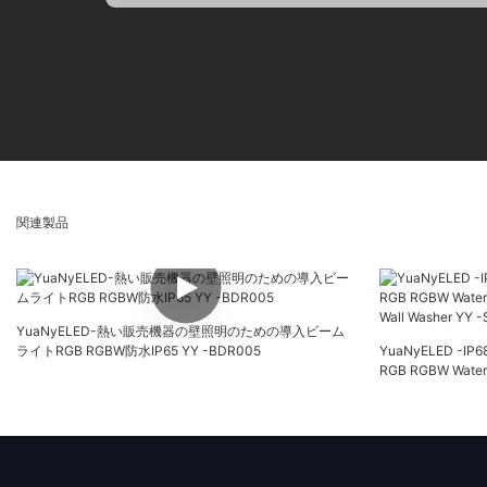
関連製品
YuaNyELED-熱い販売機器の壁照明のための導入ビーム
ライトRGB RGBW防水IP65 YY -BDR005
YuaNyELED -
RGB RGBW Waterp
Wall Washer YY 