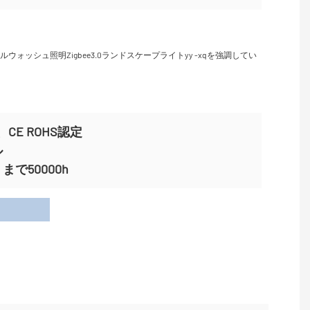
CE ROHS認定
ル
で50000h
用