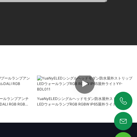
0Wプールランプアンチ
YuaNyELEDシングルヘッドモダン防水屋外ストリップ
I RGB RGBW
LEDウォールランプRGB RGBW IP65屋外ライトYY-
+86 19925346944
BDL011