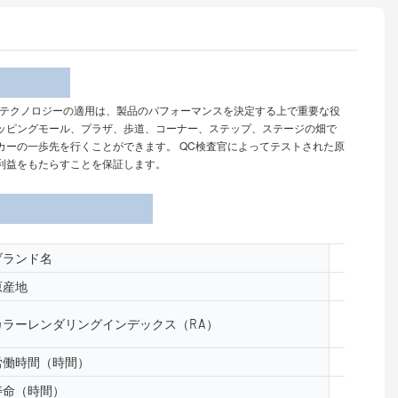
介
発しました。 テクノロジーの適用は、製品のパフォーマンスを決定する上で重要な役
ッピングモール、プラザ、歩道、コーナー、ステップ、ステージの畑で
ーの一歩先を行くことができます。 QC検査官によってテストされた原
利益をもたらすことを保証します。
ブランド名
yuanyele
原産地
中国広州
カラーレンダリングインデックス（RA）
≥80
労働時間（時間）
50000
寿命（時間）
50000