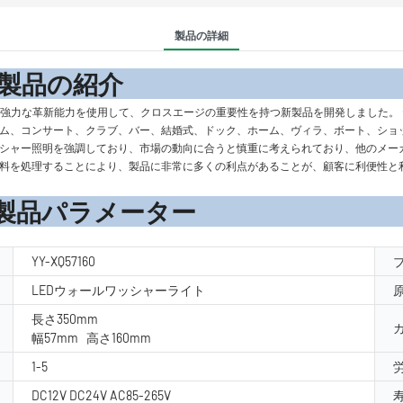
製品の詳細
の紹
。 ユニークな革新的な思考と強力な革新能力を使用して、クロスエージの重要性を持つ新製品を開
アム、コンサート、クラブ、バー、結婚式、ドック、ホーム、ヴィラ、ボート、ショ
ッシャー照明を強調しており、市場の動向に合うと慎重に考えられており、他のメーカ
材料を処理することにより、製品に非常に多くの利点があることが、顧客に利便性と
ーター
YY-XQ57160
LEDウォールワッシャーライト
長さ350mm
幅57mm 高さ160mm
1-5
DC12V DC24V AC85-265V