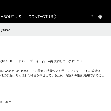
ABOUT US
CONTACT US
57160
bee3.0ランドスケープライトyy -xqを強調しています57160
ll Washer Bar Lightは、その最高の機能をよく示しています。 それの設計は、
の他の製品よりも優れた特性を体現しているため、幅広い範囲に適用できること
C85-265V