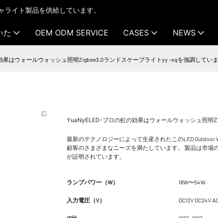
テクチャライト製品を供給しています。
いた
OEM ODM SERVICE
CASES
NEWS
の効果はウォールウォッシュ照明Zigbee3.0ランドスケープライトyy -xqを強調しています
YuaNyELED-プロの虹の効果はウォールウォッシュ照明Zig
最新のテクノロジーによって生産されたこのLED Outdoor Wa
顧客のさまざまなニーズを満たしています。 製品は市場
が証明されています。
ランプパワー（W）
18W〜54W
入力電圧（V）
DC12V DC24V A
IP比
IP65-IP67