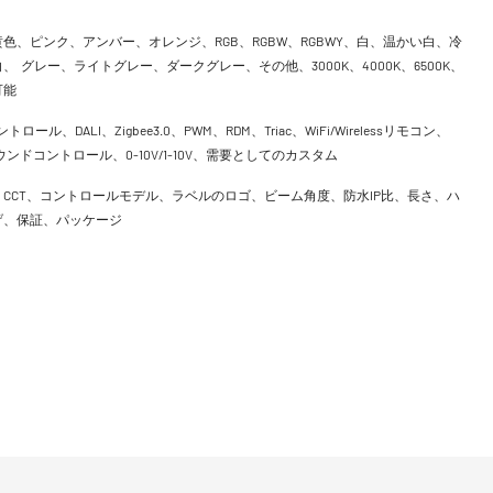
色、ピンク、アンバー、オレンジ、RGB、RGBW、RGBWY、白、温かい白、冷
、 グレー、ライトグレー、ダークグレー、その他、3000K、4000K、6500K、
可能
ントロール、DALI、Zigbee3.0、PWM、RDM、Triac、WiFi/Wirelessリモコン、
h、サウンドコントロール、0-10V/1-10V、需要としてのカスタム
CCT、コントロールモデル、ラベルのロゴ、ビーム角度、防水IP比、長さ、ハ
げ、保証、パッケージ