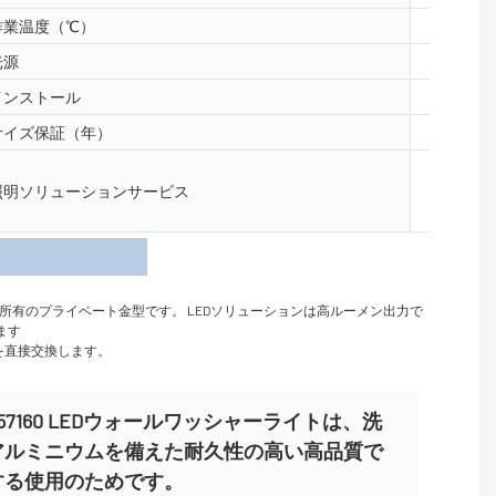
作業温度（℃）
-40- 50
光源
5050、2
インストール
床、表面
サイズ保証（年）
2年、3
照明と回路
照明ソリューションサービス
レイアウ
ンサイト
細
所有のプライベート金型です。 LEDソリューションは高ルーメン出力で
います
を直接交換します。
-XQ57160 LEDウォールワッシャーライトは、洗
アルミニウムを備えた耐久性の高い高品質で
する使用のためです。