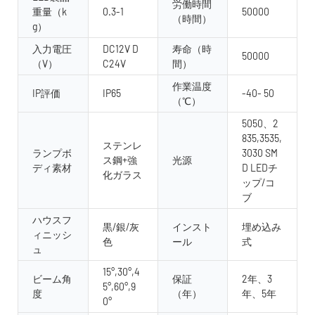
労働時間
重量（k
0.3-1
50000
（時間）
g）
入力電圧
DC12V D
寿命（時
50000
（V）
C24V
間）
作業温度
IP評価
IP65
-40- 50
（℃）
5050、2
835,3535,
ステンレ
ランプボ
3030 SM
ス鋼+強
光源
ディ素材
D LEDチ
化ガラス
ップ/コ
ブ
ハウスフ
黒/銀/灰
インスト
埋め込み
ィニッシ
色
ール
式
ュ
15°,30°,4
ビーム角
保証
2年、3
5°,60°,9
度
（年）
年、5年
0°