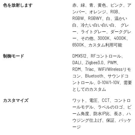
色を放射します
赤、緑、青、黄色、ピンク、ア
ンバー、オレンジ、RGB、
RGBW、RGBWY、白、温かい
白、冷たい白い白い白、 グレ
ー、ライトグレー、ダークグレ
ー、その他、3000K、4000K、
6500K、カスタム利用可能
制御モード
DMX512、RFコントロール、
DALI、Zigbee3.0、PWM、
RDM、Triac、WiFi/Wirelessリモ
コン、Bluetooth、サウンドコ
ントロール、0-10V/1-10V、需要
としてのカスタム
カスタマイズ
ワット、電圧、CCT、コントロ
ールモデル、ラベルのロゴ、ビ
ーム角度、防水IP比、長さ、ハ
ウジング仕上げ、保証、パッケ
ージ