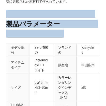
切に選択された原材料で作られています。
製品パラメーター
モデル番
YY-DMR0
ブランド
yuanyele
号
07
名
d
Inground
アイテム
のLED
原産地
中国広州
タイプ
ライト
カラーレ
dia42mm
ンダリン
サイズ
H72-90m
グインデ
≥80
m
ックス
（RA）
LED製品