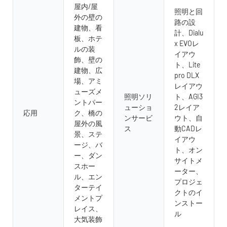
屋内/屋
照明と回
外の壁の
路の設
建物、看
計、Dialu
板、ホテ
x EVOレ
ルの装
イアウ
飾、壁の
ト、Lite
建物、広
pro DLX
場、アミ
レイアウ
ューズメ
照明ソリ
ト、AGI3
ントパー
ューショ
2レイア
応用
ク、橋の
ンサービ
ウト、自
屋外の風
ス
動CADレ
景、ステ
イアウ
ージ、バ
ト、オン
ー、ダン
サイトメ
スホー
ーター、
ル、エン
プロジェ
ターテイ
クトのイ
メントプ
ンストー
レイス、
ル
大気装飾