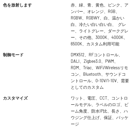
色を放射します
赤、緑、青、黄色、ピンク、ア
ンバー、オレンジ、RGB、
RGBW、RGBWY、白、温かい
白、冷たい白い白い白、 グレ
ー、ライトグレー、ダークグレ
ー、その他、3000K、4000K、
6500K、カスタム利用可能
制御モード
DMX512、RFコントロール、
DALI、Zigbee3.0、PWM、
RDM、Triac、WiFi/Wirelessリモ
コン、Bluetooth、サウンドコ
ントロール、0-10V/1-10V、需要
としてのカスタム
カスタマイズ
ワット、電圧、CCT、コントロ
ールモデル、ラベルのロゴ、ビ
ーム角度、防水IP比、長さ、ハ
ウジング仕上げ、保証、パッケ
ージ