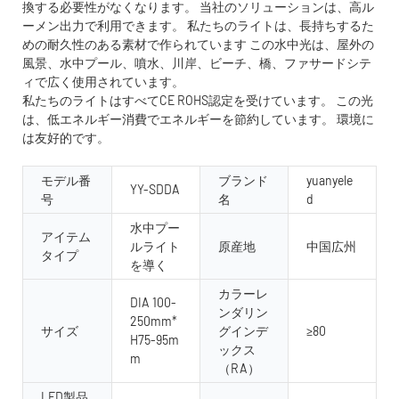
換する必要性がなくなります。 当社のソリューションは、高ル
ーメン出力で利用できます。 私たちのライトは、長持ちするた
めの耐久性のある素材で作られています この水中光は、屋外の
風景、水中プール、噴水、川岸、ビーチ、橋、フ​​ァサードシテ
ィで広く使用されています。
私たちのライトはすべてCE ROHS認定を受けています。 この光
は、低エネルギー消費でエネルギーを節約しています。 環境に
は友好的です。
モデル番
ブランド
yuanyele
YY-SDDA
号
名
d
水中プー
アイテム
ルライト
原産地
中国広州
タイプ
を導く
カラーレ
DIA 100-
ンダリン
250mm*
サイズ
グインデ
≥80
H75-95m
ックス
m
（RA）
LED製品