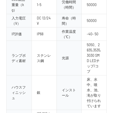
労働時間
重量（k
1-5
50000
（時間）
g）
入力電圧
DC 12/24
寿命（時
50000
（V）
V
間）
作業温度
IP評価
IP68
-40- 50
（℃）
5050、2
835,3535,
ランプボ
ステンレ
3030 SM
光源
ディ素材
ス鋼
D LEDチ
ップ/コ
ブ
床、水
中、噴
ハウスフ
インスト
水、池、
ィニッシ
銀
ール
滝が取り
ュ
付けられ
ています