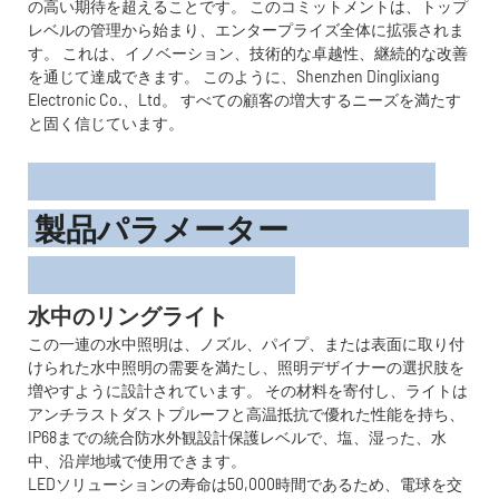
の高い期待を超えることです。 このコミットメントは、トップ
レベルの管理から始まり、エンタープライズ全体に拡張されま
す。 これは、イノベーション、技術的な卓越性、継続的な改善
を通じて達成できます。 このように、Shenzhen Dinglixiang
Electronic Co.、Ltd。 すべての顧客の増大するニーズを満たす
と固く信じています。
製品パラメーター
水中のリングライト
この一連の水中照明は、ノズル、パイプ、または表面に取り付
けられた水中照明の需要を満たし、照明デザイナーの選択肢を
増やすように設計されています。 その材料を寄付し、ライトは
アンチラストダストプルーフと高温抵抗で優れた性能を持ち、
IP68までの統合防水外観設計保護レベルで、塩、湿った、水
中、沿岸地域で使用できます。
LEDソリューションの寿命は50,000時間であるため、電球を交