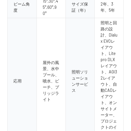
15°,30°,4
ビーム角
サイズ保
2年、3
5°,60°,9
度
証（年）
年、5年
0°
照明と回
路の設
計、Dialu
x EVOレ
イアウ
ト、Lite
pro DLX
屋外の風
レイアウ
景、水中
照明ソリ
ト、AGI3
プール、
ューショ
2レイア
応用
噴水、ビ
ンサービ
ウト、自
ーチ、ブ
ス
動CADレ
リッジラ
イアウ
イト
ト、オン
サイトメ
ーター、
プロジェ
クトのイ