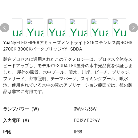
YuaNyELED -IP68アミューズメントライト316ステンレス鋼ROHS
2700K 3000KパークブリッジYY -SDDA
製造プロセスに適用されたこのテクノロジーは、プロセス全体をス
ピードアップし、モデルYY-SDDA LED屋外の水中光品質を保証しま
した。 屋外の風景、水中プール、噴水、川岸、ビーチ、ブリッジ、
ファサード、都市照明、テーマパーク、スイミングプール、噴水
池、使用されている水中の滝のアプリケーション範囲では、彼の製
品は非常に有用です。
ランプパワー（W）
3Wから36W
入力電圧（V）
DC12V DC24V
IP比
IP68