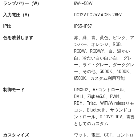
ランプパワー（W）
6W〜50W
入力電圧（V）
DC12V DC24V AC85-265V
IP比
IP65-IP67
色を放射します
赤、緑、青、黄色、ピンク、ア
ンバー、オレンジ、RGB、
RGBW、RGBWY、白、温かい
白、冷たい白い白い白、 グレ
ー、ライトグレー、ダークグレ
ー、その他、3000K、4000K、
6500K、カスタム利用可能
制御モード
DMX512、RFコントロール、
DALI、Zigbee3.0、PWM、
RDM、Triac、WiFi/Wirelessリモ
コン、Bluetooth、サウンドコ
ントロール、0-10V/1-10V、需要
としてのカスタム
カスタマイズ
ワット、電圧、CCT、コントロ