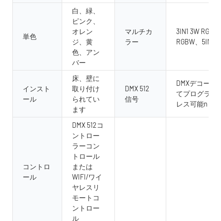
白、緑、
ピンク、
オレン
マルチカ
3IN1 3W RGB、4
単色
ジ、黄
ラー
RGBW、5IN1 
色、アン
バー
床、壁に
DMXデコーダ
インスト
取り付け
DMX 512
てプログラム
ール
られてい
信号
レス可能n
ます
DMX 512コ
ントロー
ラーコン
トロール
コントロ
または
ール
WIFI/ワイ
ヤレスリ
モートコ
ントロー
ル