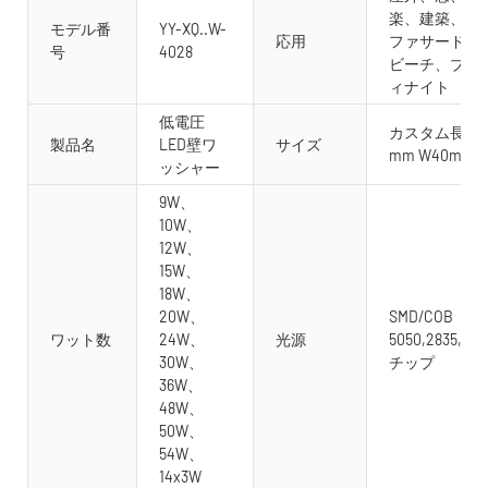
楽、建築、屋
モデル番
YY-XQ..W-
応用
ファサード、
号
4028
ビーチ、ブリ
ィナイト
低電圧
カスタム長300m
製品名
LED壁ワ
サイズ
mm W40mm 
ッシャー
9W、
10W、
12W、
15W、
18W、
20W、
SMD/COB
ワット数
24W、
光源
5050,2835,563
30W、
チップ
36W、
48W、
50W、
54W、
14x3W