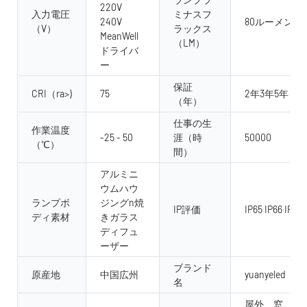
220V
入力電圧
ミナスフ
240V
80ルーメン /w
（V）
ラックス
MeanWell
（LM）
ドライバ
ー
保証
CRI（ra>)
75
2年3年5年
（年）
仕事の生
作業温度
-25 - 50
涯（時
50000
（℃）
間）
アルミニ
ウムハウ
ランプボ
ジングn焼
IP評価
IP65 IP66 IP67 
ディ素材
きガラス
ディフュ
ーザー
ブランド
原産地
中国広州
yuanyeled
名
屋外、窓、風