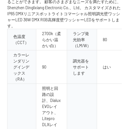
ることができます。 顧客のさまざまなニーズを満たすために、
Shenzhen Dinglixiang Electronic Co.、Ltd。 カスタマイズされた
IP65 DMXリニアスポットライトコマーシャル照明調光壁ワッシ
ャーLED 36W DMX RGB高輝度壁ワッシャーLEDをサポートしま
す。
2700k（柔
ランプ発
色温度
らかい温
光効率
80
（CCT）
かい白）
（LM/W）
カラーレ
ンダリン
調光器を
グインデ
90
サポート
はい
ックス
します
（RA）
照明と回
路の設
計、Dialux
EVOレイ
アウト、
Litepro
DLXレイ