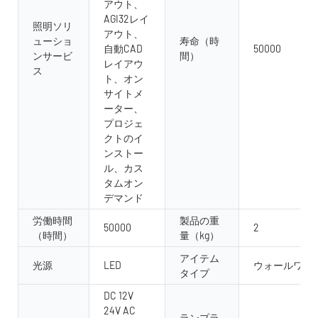
アウト、
AGI32レイ
照明ソリ
アウト、
ューショ
寿命（時
自動CAD
50000
ンサービ
間）
レイアウ
ス
ト、オン
サイトメ
ーター、
プロジェ
クトのイ
ンストー
ル、カス
タムオン
デマンド
労働時間
製品の重
50000
2
（時間）
量（kg）
アイテム
光源
LED
ウォールワッ
タイプ
DC 12V
24V AC
ランプラ