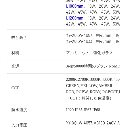
36W、40W、42W、45W、47W
L1000mm、
18W、20W、24W、2
42W、45W、47W、48W、50W
L1200mm
、18W、20W、24W、2
42W、45W、47W、48W、50W
YY-XQ..W-4057、幅40mm、高さ5
幅と高さ
YY-XQ..W-4033、幅40mm、高さ3
材料
アルミニウム +強化ガラス
光源
寿命50000時間のブランドSMD
2200K,2700K,3000K,4000K,4500K,
GREEN,YELLOW,AMBER
CCT
RGB, RGBW, RGBY, RGBCCT,RG
（CCT：相関した色温度）
防水速度
IP20 IP65 IP67 IP68
YY-XQ..W-4057, AC100-240V, AC/D
入力電圧