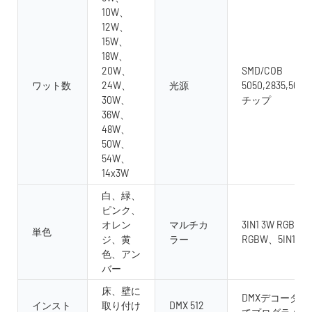
10W、
12W、
15W、
18W、
20W、
SMD/COB
ワット数
24W、
光源
5050,2835,5630
30W、
チップ
36W、
48W、
50W、
54W、
14x3W
白、緑、
ピンク、
オレン
マルチカ
3IN1 3W RGB、4 i
単色
ジ、黄
ラー
RGBW、5IN1 RG
色、アン
バー
床、壁に
DMXデコーダ
インスト
取り付け
DMX 512