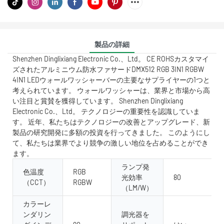
製品の詳細
Shenzhen Dinglixiang Electronic Co.、Ltd。 CE ROHSカスタマイ
ズされたアルミニウム防水ファサードDMX512 RGB 3IN1 RGBW
4IN1 LEDウォールワッシャーバーの主要なサプライヤーの1つと
考えられています。 ウォールワッシャーは、業界と市場から高
い注目と賞賛を獲得しています。 Shenzhen Dinglixiang
Electronic Co.、Ltd。 テクノロジーの重要性を認識していま
す。 近年、私たちはテクノロジーの改善とアップグレード、新
製品の研究開発に多額の投資を行ってきました。 このようにし
て、私たちは業界でより競争の激しい地位を占めることができ
ます。
ランプ発
色温度
RGB
光効率
80
（CCT）
RGBW
（LM/W）
カラーレ
ンダリン
調光器を