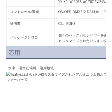
YY-XQ..W-4033, AC/DC12V,24V,36V
コントロール/調光
ON/OFF, DMX512,DALI,0/1-10V, 
証明書
CE、ROHS
個々のパック / PEレイヤーを使
パッケージとロゴ
カスタマイズされたパッキングと
応用