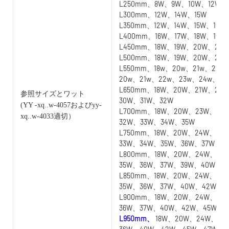
L250mm、8W、9W、10W、12W
L300mm、12W、14W、15W
L350mm、12W、14W、15W、16W
L400mm、16W、17W、18W、19W
L450mm、18W、19W、20W、21W
L500mm、18W、19W、20W、21
L550mm、18w、20w、21w、22w
20w、21w、22w、23w、24w、25
L650mm、18W、20W、21W、22
参照サイズとワット
30W、31W、32W
(YY
-xq..w-4057およびyy-
L700mm、18W、20W、23W、24
xq..w-4033適切）
32W、33W、34W、35W
L750mm、18W、20W、24W、25
33W、34W、35W、36W、37W
L800mm、18W、20W、24W、25
35W、36W、37W、39W、40W
L850mm、18W、20W、24W、25
35W、36W、37W、40W、42W
L900mm、18W、20W、24W、25
36W、37W、40W、42W、45W
L950mm、
18W、20W、24W、25