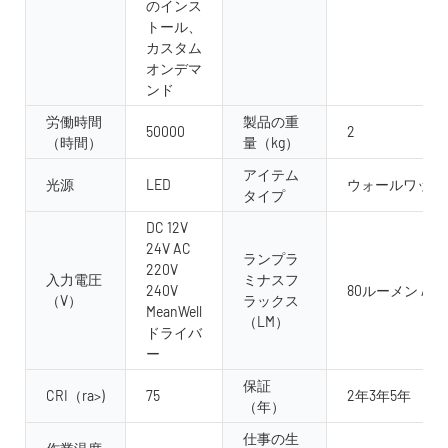
のインス
トール、
カスタム
オンデマ
ンド
労働時間
製品の重
50000
2
（時間）
量（kg）
アイテム
光源
LED
ウォールワッシ
タイプ
DC 12V
24V AC
ランプラ
220V
入力電圧
ミナスフ
240V
80ルーメン /w
（V）
ラックス
MeanWell
（LM）
ドライバ
ー
保証
CRI（ra>)
75
2年3年5年
（年）
仕事の生