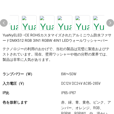
YuaNyELED -CE ROHSカスタマイズされたアルミニウム防水ファサ
ードDMX512 RGB 3IN1 RGBW 4IN1 LEDウォールワッシャーバー
テクノロジーの利用のおかげで、当社の製品は完璧に製造およびテ
ストされています。現在、壁用ワッシャーや他の分野の業界では、
製品は非常に人気があります。
ランプパワー（W）
6W〜50W
入力電圧（V）
DC12V DC24V AC85-265V
IP比
IP65-IP67
色を放射します
赤、緑、青、黄色、ピンク、ア
ンバー、オレンジ、RGB、
RGBW、RGBWY、白、温かい