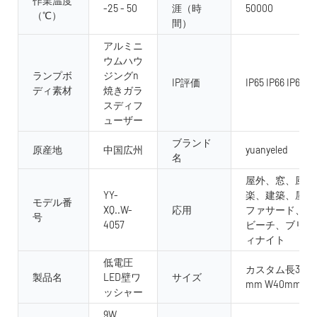
作業温度
-25 - 50
涯（時
50000
（℃）
間）
アルミニ
ウムハウ
ランプボ
ジングn
IP評価
IP65 IP66 IP67 I
ディ素材
焼きガラ
スディフ
ューザー
ブランド
原産地
中国広州
yuanyeled
名
屋外、窓、風景
YY-
楽、建築、屋内
モデル番
XQ..W-
応用
ファサード、庭
号
4057
ビーチ、ブリッ
ィナイト
低電圧
カスタム長300mm
製品名
LED壁ワ
サイズ
mm W40mm H
ッシャー
9W、