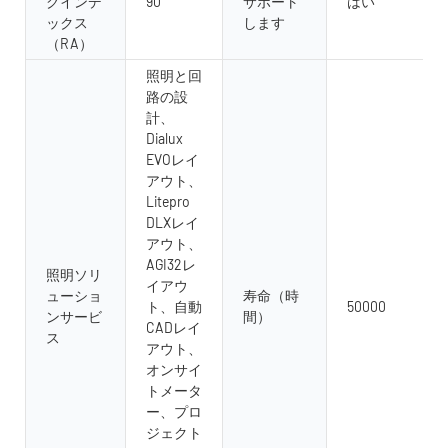
グインデ
90
サポート
はい
ックス
します
（RA）
照明と回
路の設
計、
Dialux
EVOレイ
アウト、
Litepro
DLXレイ
アウト、
AGI32レ
照明ソリ
イアウ
ューショ
寿命（時
ト、自動
50000
ンサービ
間）
CADレイ
ス
アウト、
オンサイ
トメータ
ー、プロ
ジェクト