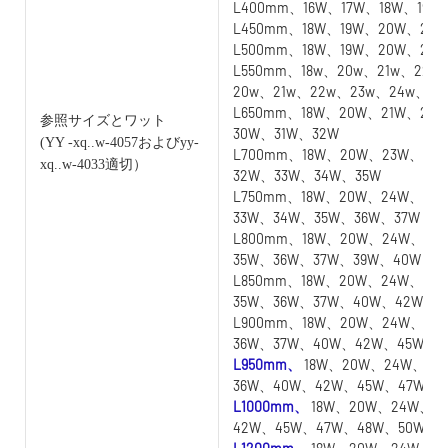
L400mm、16W、17W、18W、19W
L450mm、18W、19W、20W、21W
L500mm、18W、19W、20W、21
L550mm、18w、20w、21w、22w
20w、21w、22w、23w、24w、25
L650mm、18W、20W、21W、22
参照サイズとワット
30W、31W、32W
(YY
-xq..w-4057およびyy-
L700mm、18W、20W、23W、24
xq..w-4033適切）
32W、33W、34W、35W
L750mm、18W、20W、24W、25
33W、34W、35W、36W、37W
L800mm、18W、20W、24W、25
35W、36W、37W、39W、40W
L850mm、18W、20W、24W、25
35W、36W、37W、40W、42W
L900mm、18W、20W、24W、25
36W、37W、40W、42W、45W
L950mm、
18W、20W、24W、25
36W、40W、42W、45W、47W
L1000mm、
18W、20W、24W、2
42W、45W、47W、48W、50W