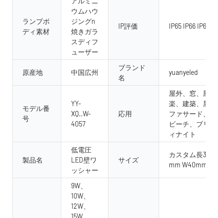
アルミニ
ウムハウ
ランプボ
ジングn
IP評価
IP65 IP66 IP67 I
ディ素材
焼きガラ
スディフ
ューザー
ブランド
原産地
中国広州
yuanyeled
名
屋外、窓、風景
YY-
楽、建築、屋内
モデル番
XQ..W-
応用
ファサード、庭
号
4057
ビーチ、ブリッ
ィナイト
低電圧
カスタム長300mm
製品名
LED壁ワ
サイズ
mm W40mm H
ッシャー
9W、
10W、
12W、
15W、