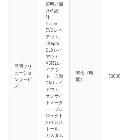
照明と回
路の設
計、
Dialux
EVOレイ
アウト、
Litepro
DLXレイ
アウト、
AGI32レ
照明ソリ
イアウ
ューショ
寿命（時
ト、自動
50000
ンサービ
間）
CADレイ
ス
アウト、
オンサイ
トメータ
ー、プロ
ジェクト
のインス
トール、
カスタム