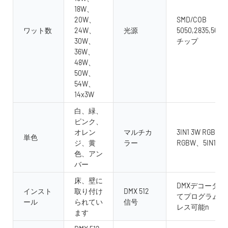
18W、
20W、
SMD/COB
ワット数
24W、
光源
5050,2835,5630
30W、
チップ
36W、
48W、
50W、
54W、
14x3W
白、緑、
ピンク、
オレン
マルチカ
3IN1 3W RGB、4 i
単色
ジ、黄
ラー
RGBW、5IN1 RG
色、アン
バー
床、壁に
DMXデコーダ
インスト
取り付け
DMX 512
てプログラム可
ール
られてい
信号
レス可能n
ます