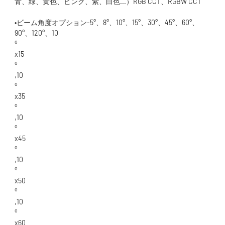
•ビーム角度オプション-5°、8°、10°、15°、30°、45°、60°、