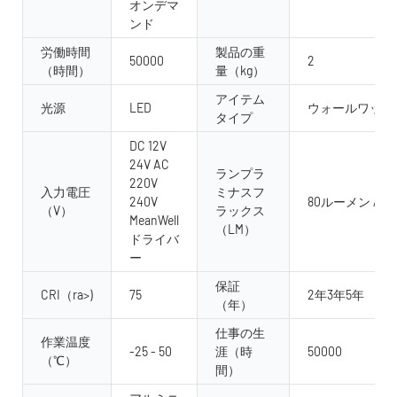
オンデマ
ンド
労働時間
製品の重
50000
2
（時間）
量（kg）
アイテム
光源
LED
ウォールワッシ
タイプ
DC 12V
24V AC
ランプラ
220V
入力電圧
ミナスフ
240V
80ルーメン /w
（V）
ラックス
MeanWell
（LM）
ドライバ
ー
保証
CRI（ra>)
75
2年3年5年
（年）
仕事の生
作業温度
-25 - 50
涯（時
50000
（℃）
間）