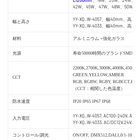
L1200mm
、18W、20W、24W、2
42W、45W、47W、48W、50W
YY-XQ..W-4057、幅40mm、高さ5
幅と高さ
YY-XQ..W-4033、幅40mm、高さ3
材料
アルミニウム +強化ガラス
光源
寿命50000時間のブランドSMD
2200K,2700K,3000K,4000K,4500K,
GREEN,YELLOW,AMBER
CCT
RGB, RGBW, RGBY, RGBCCT,RG
（CCT：相関した色温度）
防水速度
IP20 IP65 IP67 IP68
YY-XQ..W-4057, AC100-240V, AC/D
入力電圧
YY-XQ..W-4033, AC/DC12V,24V,36V
コントロール/調光
ON/OFF, DMX512,DALI,0/1-10V, 