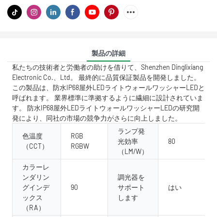
製品の詳細
私たちの技術者と労働者の助けを借りて、Shenzhen Dinglixiang
Electronic Co.、Ltd。 最終的に品質保証製品を開発しました。
この製品は、防水IP68屋外LEDライトウォールワッシャーLEDと
呼ばれます。 業界標準に準拠するように繊細に設計されていま
す。 防水IP68屋外LEDライトウォールワッシャーLEDの研究開
発により、同社の市場の競争力がさらに向上しました。
ランプ発
色温度
RGB
光効率
80
（CCT）
RGBW
（LM/W）
カラーレ
ンダリン
調光器を
グインデ
90
サポート
はい
ックス
します
（RA）