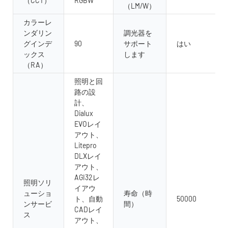
（CCT）
RGBW
（LM/W）
カラーレ
ンダリン
調光器を
グインデ
90
サポート
はい
ックス
します
（RA）
照明と回
路の設
計、
Dialux
EVOレイ
アウト、
Litepro
DLXレイ
アウト、
AGI32レ
照明ソリ
イアウ
ューショ
寿命（時
ト、自動
50000
ンサービ
間）
CADレイ
ス
アウト、