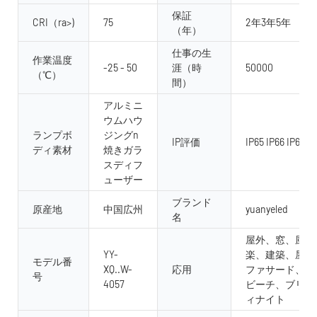
保証
CRI（ra>)
75
2年3年5年
（年）
仕事の生
作業温度
-25 - 50
涯（時
50000
（℃）
間）
アルミニ
ウムハウ
ランプボ
ジングn
IP評価
IP65 IP66 IP67 I
ディ素材
焼きガラ
スディフ
ューザー
ブランド
原産地
中国広州
yuanyeled
名
屋外、窓、風景
YY-
楽、建築、屋内
モデル番
XQ..W-
応用
ファサード、庭
号
4057
ビーチ、ブリッ
ィナイト