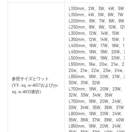
L100mm、2W、3W、4W、5W
L150mm、4W、5W、6W、7W
L200mm、6W、7W、8W、9W、1
L250mm、8W、9W、10W、12W
L300mm、12W、14W、15W
L350mm、12W、14W、15W、16W
L400mm、16W、17W、18W、19W
L450mm、18W、19W、20W、21W
L500mm、18W、19W、20W、21
L550mm、18w、20w、21w、22w
20w、21w、22w、23w、24w、25
L650mm、18W、20W、21W、22
参照サイズとワット
30W、31W、32W
(YY
-xq..w-4057およびyy-
L700mm、18W、20W、23W、24
xq..w-4033適切）
32W、33W、34W、35W
L750mm、18W、20W、24W、25
33W、34W、35W、36W、37W
L800mm、18W、20W、24W、25
35W、36W、37W、39W、40W
L850mm、18W、20W、24W、25