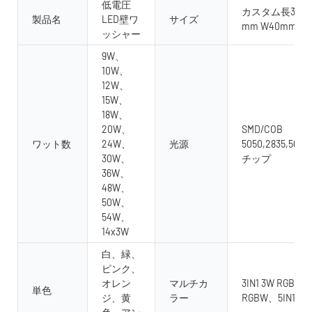
低電圧
カスタム長300mm
製品名
LED壁ワ
サイズ
mm W40mm H
ッシャー
9W、
10W、
12W、
15W、
18W、
20W、
SMD/COB
ワット数
24W、
光源
5050,2835,5630
30W、
チップ
36W、
48W、
50W、
54W、
14x3W
白、緑、
ピンク、
オレン
マルチカ
3IN1 3W RGB、4 i
単色
ジ、黄
ラー
RGBW、5IN1 RG