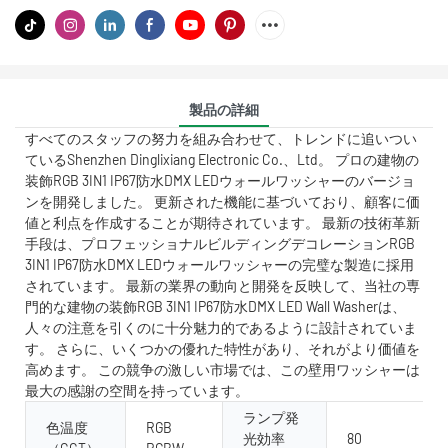
製品の詳細
すべてのスタッフの努力を組み合わせて、トレンドに追いつい
ているShenzhen Dinglixiang Electronic Co.、Ltd。 プロの建物の
装飾RGB 3IN1 IP67防水DMX LEDウォールワッシャーのバージョ
ンを開発しました。 更新された機能に基づいており、顧客に価
値と利点を作成することが期待されています。 最新の技術革新
手段は、プロフェッショナルビルディングデコレーションRGB
3IN1 IP67防水DMX LEDウォールワッシャーの完璧な製造に採用
されています。 最新の業界の動向と開発を反映して、当社の専
門的な建物の装飾RGB 3IN1 IP67防水DMX LED Wall Washerは、
人々の注意を引くのに十分魅力的であるように設計されていま
す。 さらに、いくつかの優れた特性があり、それがより価値を
高めます。 この競争の激しい市場では、この壁用ワッシャーは
最大の感謝の空間を持っています。
ランプ発
色温度
RGB
光効率
80