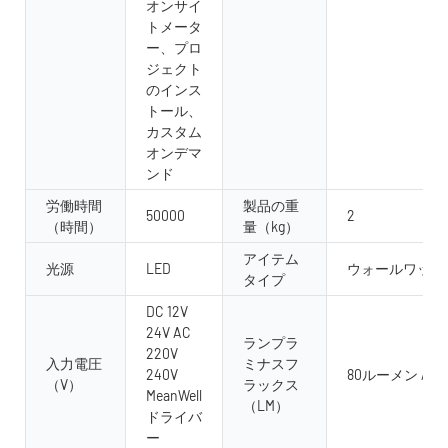
オンサイ
トメータ
ー、プロ
ジェクト
のインス
トール、
カスタム
オンデマ
ンド
労働時間
製品の重
50000
2
（時間）
量（kg）
アイテム
光源
LED
ウォールワッシ
タイプ
DC 12V
24V AC
ランプラ
220V
入力電圧
ミナスフ
240V
80ルーメン /w
（V）
ラックス
MeanWell
（LM）
ドライバ
ー