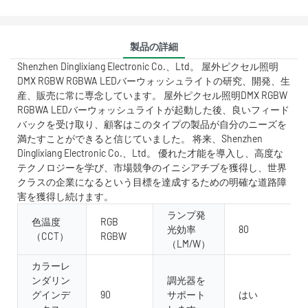
製品の詳細
Shenzhen Dinglixiang Electronic Co.、Ltd。 屋外ピクセル照明
DMX RGBW RGBWA LEDバーウォッシュライトの研究、開発、生
産、販売に常に専念しています。 屋外ピクセル照明DMX RGBW
RGBWA LEDバーウォッシュライトが起動した後、良いフィード
バックを受け取り、顧客はこのタイプの製品が自分のニーズを
満たすことができると信じていました。 将来、Shenzhen
Dinglixiang Electronic Co.、Ltd。 優れた才能を導入し、高度な
テクノロジーを学び、市場競争のイニシアチブを獲得し、世界
クラスの企業になるという目標を達成するための明確な道路障
害を獲得し続けます。
ランプ発
色温度
RGB
光効率
80
（CCT）
RGBW
（LM/W）
カラーレ
ンダリン
調光器を
グインデ
90
サポート
はい