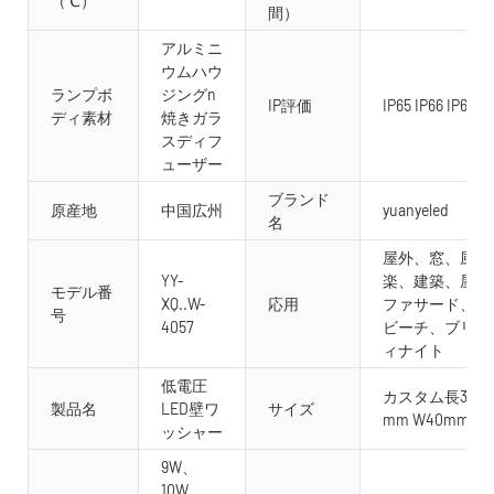
（℃）
間）
アルミニ
ウムハウ
ランプボ
ジングn
IP評価
IP65 IP66 IP67 I
ディ素材
焼きガラ
スディフ
ューザー
ブランド
原産地
中国広州
yuanyeled
名
屋外、窓、風景
YY-
楽、建築、屋内
モデル番
XQ..W-
応用
ファサード、庭
号
4057
ビーチ、ブリッ
ィナイト
低電圧
カスタム長300mm
製品名
LED壁ワ
サイズ
mm W40mm H
ッシャー
9W、
10W、