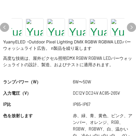
YuanyELED -Outdoor Pixel Lighting DMX RGBW RGBWA LEDバー
ウォッシュライト広告。 n製品を繰り返します
高度な技術は、屋外ピクセル照明DMX RGBW RGBWA LEDバーウォッ
シュライトの設計、製造、およびテストに適用されます。
ランプパワー（W）
6W〜50W
入力電圧（V）
DC12V DC24V AC85-265V
IP比
IP65-IP67
色を放射します
赤、緑、青、黄色、ピンク、ア
ンバー、オレンジ、RGB、
RGBW、RGBWY、白、温かい
白、冷たい白い白い白、 グレ