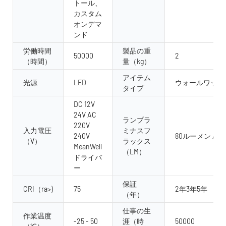
トール、
カスタム
オンデマ
ンド
労働時間
製品の重
50000
2
（時間）
量（kg）
アイテム
光源
LED
ウォールワッシ
タイプ
DC 12V
24V AC
ランプラ
220V
入力電圧
ミナスフ
240V
80ルーメン /w
（V）
ラックス
MeanWell
（LM）
ドライバ
ー
保証
CRI（ra>)
75
2年3年5年
（年）
仕事の生
作業温度
-25 - 50
涯（時
50000