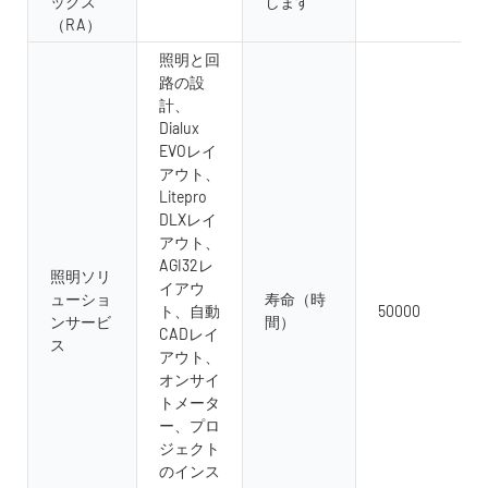
ックス
します
（RA）
照明と回
路の設
計、
Dialux
EVOレイ
アウト、
Litepro
DLXレイ
アウト、
AGI32レ
照明ソリ
イアウ
ューショ
寿命（時
ト、自動
50000
ンサービ
間）
CADレイ
ス
アウト、
オンサイ
トメータ
ー、プロ
ジェクト
のインス