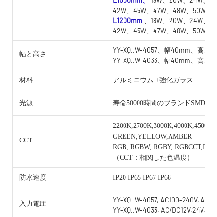
L1000mm、
18W、20W、24W、2
42W、45W、47W、48W、50W
L1200mm
、18W、20W、24W、2
42W、45W、47W、48W、50W
YY-XQ..W-4057、幅40mm、高さ5
幅と高さ
YY-XQ..W-4033、幅40mm、高さ3
材料
アルミニウム +強化ガラス
光源
寿命50000時間のブランドSMD
2200K,2700K,3000K,4000K,4500K,
GREEN,YELLOW,AMBER
CCT
RGB, RGBW, RGBY, RGBCCT,RG
（CCT：相関した色温度）
防水速度
IP20 IP65 IP67 IP68
YY-XQ..W-4057, AC100-240V, AC/D
入力電圧
YY-XQ..W-4033, AC/DC12V,24V,36V