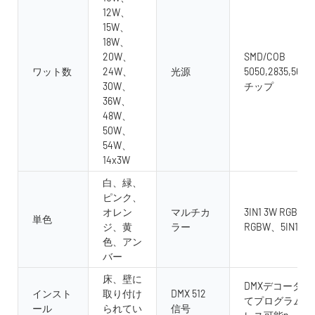
12W、
15W、
18W、
20W、
SMD/COB
ワット数
24W、
光源
5050,2835,5630
30W、
チップ
36W、
48W、
50W、
54W、
14x3W
白、緑、
ピンク、
オレン
マルチカ
3IN1 3W RGB、4 i
単色
ジ、黄
ラー
RGBW、5IN1 RG
色、アン
バー
床、壁に
DMXデコーダ
インスト
取り付け
DMX 512
てプログラム可
ール
られてい
信号