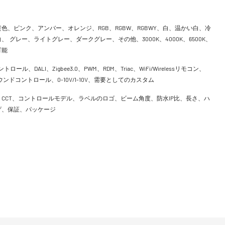
色、ピンク、アンバー、オレンジ、RGB、RGBW、RGBWY、白、温かい白、冷
、 グレー、ライトグレー、ダークグレー、その他、3000K、4000K、6500K、
可能
ントロール、DALI、Zigbee3.0、PWM、RDM、Triac、WiFi/Wirelessリモコン、
h、サウンドコントロール、0-10V/1-10V、需要としてのカスタム
CCT、コントロールモデル、ラベルのロゴ、ビーム角度、防水IP比、長さ、ハ
げ、保証、パッケージ