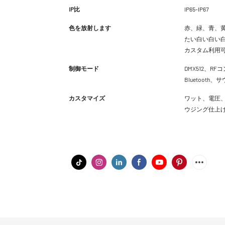
IP比
IP65-IP67
色を放射します
赤、緑、青、黄
たい白い白い白
カスタム利用
制御モード
DMX512、RFコ
Bluetoot
カスタマイズ
ワット、電圧、
ウジング仕上