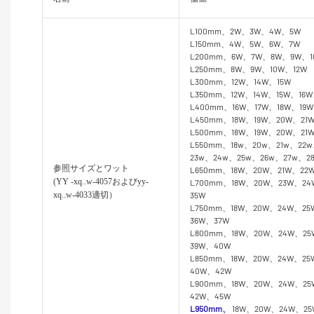
L100mm、2W、3W、4W、5W
L150mm、4W、5W、6W、7W
L200mm、6W、7W、8W、9W、1
L250mm、8W、9W、10W、12W
L300mm、12W、14W、15W
L350mm、12W、14W、15W、16W
L400mm、16W、17W、18W、19
L450mm、18W、19W、20W、21
L500mm、18W、19W、20W、21
L550mm、18w、20w、21w、22w
23w、24w、25w、26w、27w、2
参照サイズとワット
L650mm、18W、20W、21W、22
(YY
-xq..w-4057およびyy-
L700mm、18W、20W、23W、2
xq..w-4033適切）
35W
L750mm、18W、20W、24W、2
36W、37W
L800mm、18W、20W、24W、2
39W、40W
L850mm、18W、20W、24W、2
40W、42W
L900mm、18W、20W、24W、2
42W、45W
L950mm、
18W、20W、24W、2