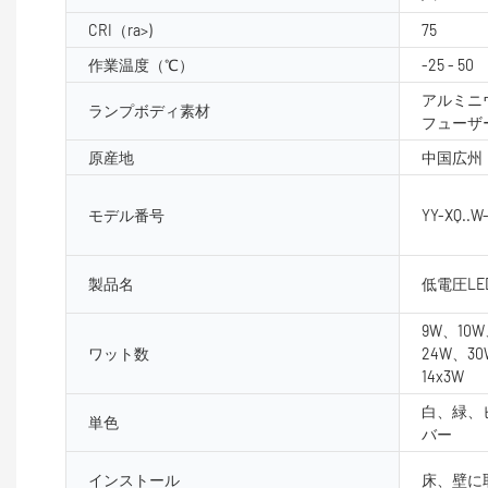
CRI（ra>)
75
作業温度（℃）
-25 - 50
アルミニ
ランプボディ素材
フューザ
原産地
中国広州
モデル番号
YY-XQ..W
製品名
低電圧L
9W、10W
ワット数
24W、3
14x3W
白、緑、
単色
バー
インストール
床、壁に