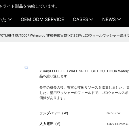
テクチャライト製品を供給しています。
いた
OEM ODM SERVICE
CASES
NEWS
LL SPOTLIGHT OUTDOOR Waterproof IP65 RGBW DMX512 72W LEDウォール
YuAnyELED -LED WALL SPOTLIGHT OUTDOOR W
品を繰り返します
長年の成長の後、豊富な技術リソースを収集しました。 
した。壁用ワッシャーのフィールドで、LEDウォールスポットラ
価値があります。
ランプパワー（W）
6W〜50W
入力電圧（V）
DC12V DC24V A