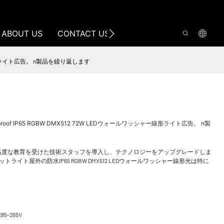
ABOUT US
CONTACT US
ワッシャー線形ライト広告。 n製品を繰り返します
aterproof IP65 RGBW DMX512 72W LEDウォールワッシャー線形ライト広告。 n製
高度な教育を受けた技術スタッフを導入し、テクノロジーをアップグレードしま
イト屋外の防水IP65 RGBW DMX512 LEDウォールワッシャー線形光は特に
C85-265V