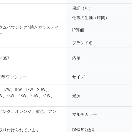
保証（年）
仕事の生涯（時間）
ウムハウジングn焼きガラスディ
IP評価
ー
ブランド名
-4057
応用
ED壁ワッシャー
サイズ
、12W、15W、18W、20W、
0W、36W、48W、50W、54W、
光源
ピンク、オレンジ、黄色、アン
マルチカラー
取り付けられています
DMX 512信号