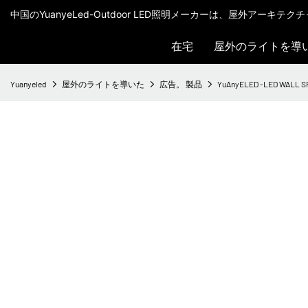
中国のYuanyeLed-Outdoor LED照明メーカーは、屋外アーキ
在宅
屋外のライトを導
Yuanyeled
屋外のライトを導いた
広告。 製品
YuAnyELED -LED WA