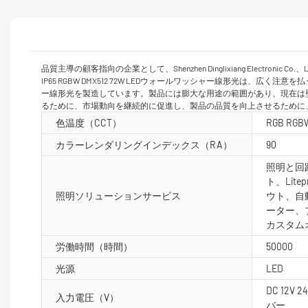
品質主導の顧客指向の企業として、Shenzhen Dinglixiang Ele
IP65 RGBW DMX512 72W LEDウォールワッシャー線形光は、広く
ー線形光を製造しています。製品には膨大な用途の範囲があり、現在は壁用ワッシャー
るために、市場動向を継続的に促進し、製品の品質を向上させるために
色温度（CCT）
RGB RGB
カラーレンダリングインデックス（RA）
90
照明と回路
ト、Lite
照明ソリューションサービス
ウト、自
ーター、
カスタム
労働時間（時間）
50000
光源
LED
DC 12V 2
入力電圧（V）
バー