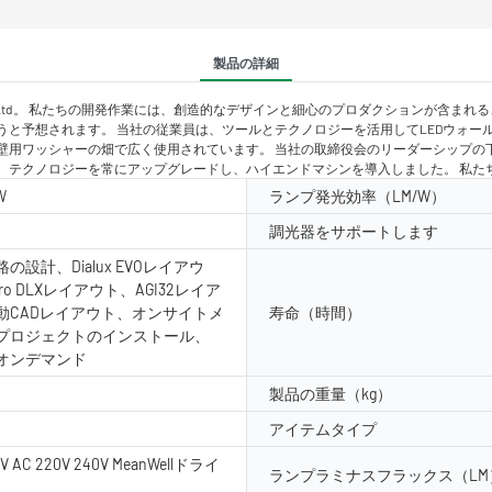
製品の詳細
ctronic Co.、Ltd。 私たちの開発作業には、創造的なデザインと細心のプロダクショ
注意を払うと予想されます。 当社の従業員は、ツールとテクノロジーを活用してLEDウォールスポッ
の畑で広く使用されています。 当社の取締役会のリーダーシップの下で、Shenzhen Din
、テクノロジーを常にアップグレードし、ハイエンドマシンを導入しました。 私た
W
ランプ発光効率（LM/W）
調光器をサポートします
の設計、Dialux EVOレイアウ
pro DLXレイアウト、AGI32レイア
動CADレイアウト、オンサイトメ
寿命（時間）
プロジェクトのインストール、
オンデマンド
製品の重量（kg）
アイテムタイプ
4V AC 220V 240V MeanWellドライ
ランプラミナスフラックス（LM