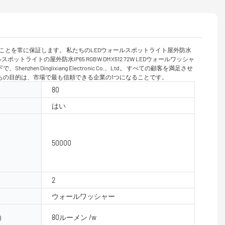
ンが含まれることを常に保証します。 私たちのLEDウォールスポットライト屋外防水
トライトの屋外防水IP65 RGBW DMX512 72W LEDウォールワッシャ
glixiang Electronic Co.、Ltd。 すべての顧客を満足させ
ちの目的は、市場で最も信頼できる企業の1つになることです。
80
はい
50000
2
ウォールワッシャー
）
80ルーメン /w