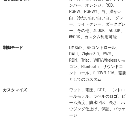
ンバー、オレンジ、RGB、
RGBW、RGBWY、白、温かい
白、冷たい白い白い白、 グレ
ー、ライトグレー、ダークグレ
ー、その他、3000K、4000K、
6500K、カスタム利用可能
制御モード
DMX512、RFコントロール、
DALI、Zigbee3.0、PWM、
RDM、Triac、WiFi/Wirelessリモ
コン、Bluetooth、サウンドコ
ントロール、0-10V/1-10V、需要
としてのカスタム
カスタマイズ
ワット、電圧、CCT、コントロ
ールモデル、ラベルのロゴ、ビ
ーム角度、防水IP比、長さ、ハ
ウジング仕上げ、保証、パッケ
ージ