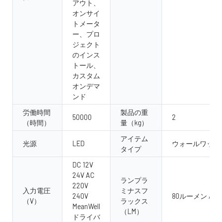
アウト、
オンサイ
トメータ
ー、プロ
ジェクト
のインス
トール、
カスタム
オンデマ
ンド
労働時間
製品の重
50000
2
（時間）
量（kg）
アイテム
光源
LED
ウォールワッシ
タイプ
DC 12V
24V AC
ランプラ
220V
入力電圧
ミナスフ
240V
80ルーメン /w
（V）
ラックス
MeanWell
（LM）
ドライバ