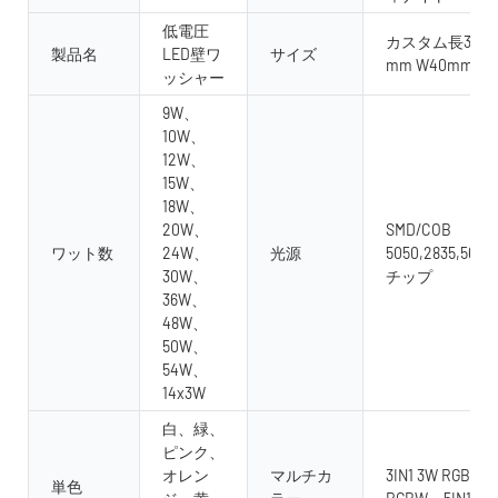
低電圧
カスタム長300mm
製品名
LED壁ワ
サイズ
mm W40mm H
ッシャー
9W、
10W、
12W、
15W、
18W、
20W、
SMD/COB
ワット数
24W、
光源
5050,2835,5630
30W、
チップ
36W、
48W、
50W、
54W、
14x3W
白、緑、
ピンク、
オレン
マルチカ
3IN1 3W RGB、4 i
単色