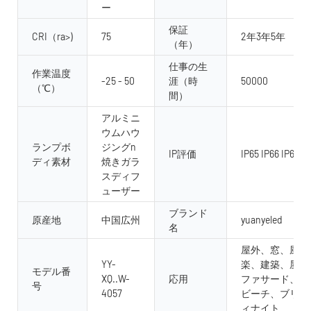
ー
保証
CRI（ra>)
75
2年3年5年
（年）
仕事の生
作業温度
-25 - 50
涯（時
50000
（℃）
間）
アルミニ
ウムハウ
ランプボ
ジングn
IP評価
IP65 IP66 IP67 I
ディ素材
焼きガラ
スディフ
ューザー
ブランド
原産地
中国広州
yuanyeled
名
屋外、窓、風景
YY-
楽、建築、屋内
モデル番
XQ..W-
応用
ファサード、庭
号
4057
ビーチ、ブリッ
ィナイト