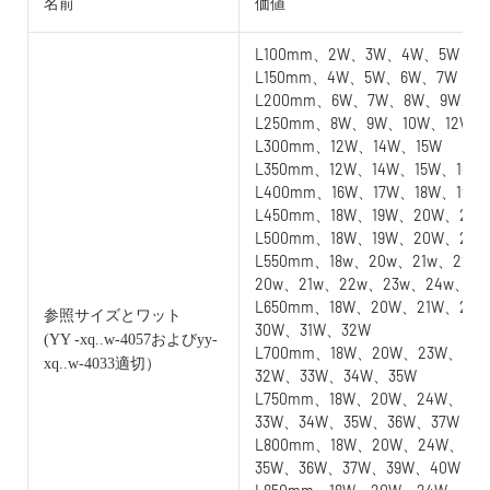
名前
価値
L100mm、2W、3W、4W、5W
L150mm、4W、5W、6W、7W
L200mm、6W、7W、8W、9W、1
L250mm、8W、9W、10W、12W
L300mm、12W、14W、15W
L350mm、12W、14W、15W、16W
L400mm、16W、17W、18W、19W
L450mm、18W、19W、20W、21W
L500mm、18W、19W、20W、21
L550mm、18w、20w、21w、22w
20w、21w、22w、23w、24w、25
L650mm、18W、20W、21W、22
参照サイズとワット
30W、31W、32W
(YY
-xq..w-4057およびyy-
L700mm、18W、20W、23W、24
xq..w-4033適切）
32W、33W、34W、35W
L750mm、18W、20W、24W、25
33W、34W、35W、36W、37W
L800mm、18W、20W、24W、25
35W、36W、37W、39W、40W