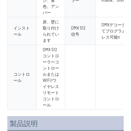
ジ、黄
ラー
RGBW、5IN1 RG
色、アン
バー
床、壁に
DMXデコーダ
インスト
取り付け
DMX 512
てプログラム可
ール
られてい
信号
レス可能n
ます
DMX 512
コントロ
ーラーコ
ントロー
コントロ
ルまたは
ール
WIFI/ワ
イヤレス
リモート
コントロ
ール
製品説明