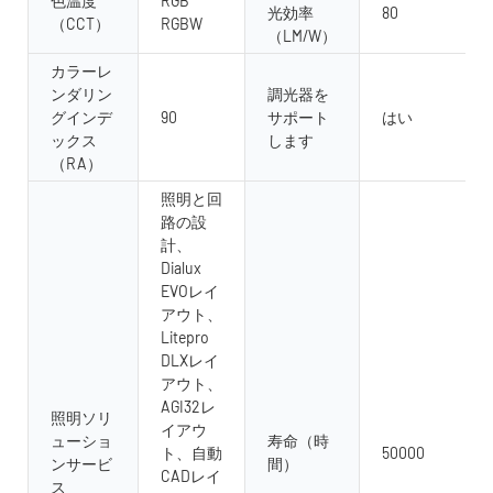
色温度
RGB
光効率
80
（CCT）
RGBW
（LM/W）
カラーレ
ンダリン
調光器を
グインデ
90
サポート
はい
ックス
します
（RA）
照明と回
路の設
計、
Dialux
EVOレイ
アウト、
Litepro
DLXレイ
アウト、
AGI32レ
照明ソリ
イアウ
ューショ
寿命（時
ト、自動
50000
ンサービ
間）
CADレイ
ス