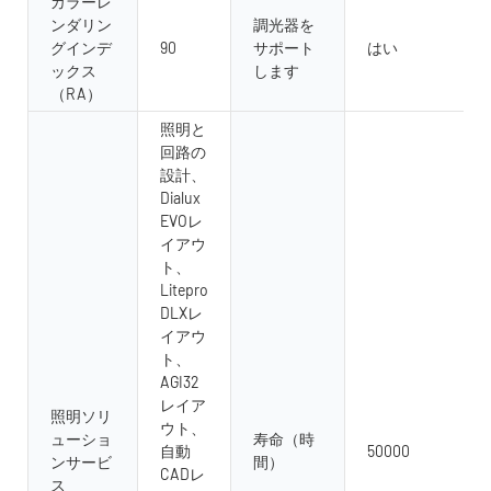
カラーレ
ンダリン
調光器を
グインデ
90
サポート
はい
ックス
します
（RA）
照明と
回路の
設計、
Dialux
EVOレ
イアウ
ト、
Litepro
DLXレ
イアウ
ト、
AGI32
レイア
照明ソリ
ウト、
ューショ
寿命（時
自動
50000
ンサービ
間）
CADレ
ス