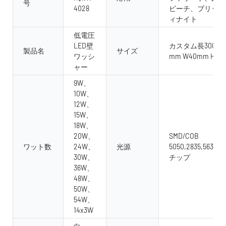
号
4028
ビーチ、ブリッジ
ィナイト
低電圧
LED壁
カスタム長300mm 
製品名
サイズ
ワッシ
mm W40mm H33
ャー
9W、
10W、
12W、
15W、
18W、
20W、
SMD/COB
ワット数
24W、
光源
5050,2835,5630,3
30W、
チップ
36W、
48W、
50W、
54W、
14x3W