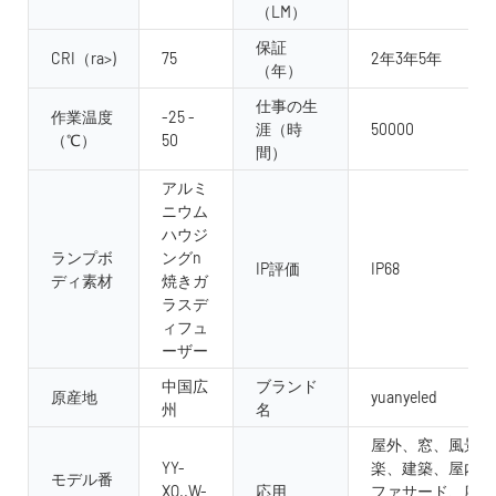
（LM）
保証
CRI（ra>)
75
2年3年5年
（年）
仕事の生
作業温度
-25 -
涯（時
50000
（℃）
50
間）
アルミ
ニウム
ハウジ
ランプボ
ングn
IP評価
IP68
ディ素材
焼きガ
ラスデ
ィフュ
ーザー
中国広
ブランド
原産地
yuanyeled
州
名
屋外、窓、風景照
YY-
楽、建築、屋内、
モデル番
XQ..W-
応用
ファサード、庭、