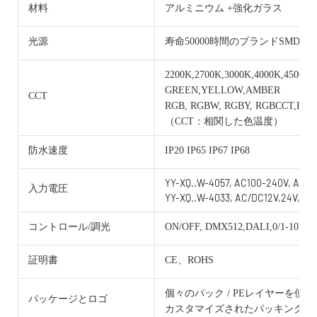
材料
アルミニウム +強化ガラス
光源
寿命50000時間のブランドSMD
2200K,2700K,3000K,4000K,4500K,
GREEN,YELLOW,AMBER
CCT
RGB, RGBW, RGBY, RGBCCT,RG
（CCT：相関した色温度）
防水速度
IP20 IP65 IP67 IP68
YY-XQ..W-4057, AC100-240V, AC/D
入力電圧
YY-XQ..W-4033, AC/DC12V,24V,36V
コントロール/調光
ON/OFF, DMX512,DALI,0/1-10V, 
証明書
CE、ROHS
個々のパック / PEレイヤーを使
パッケージとロゴ
カスタマイズされたパッキングと