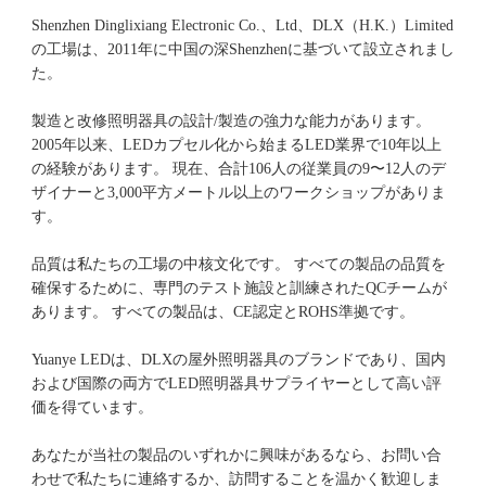
Shenzhen Dinglixiang Electronic Co.、Ltd、DLX（H.K.）Limited
の工場は、2011年に中国の深Shenzhenに基づいて設立されまし
た。 
製造と改修照明器具の設計/製造の強力な能力があります。 
2005年以来、LEDカプセル化から始まるLED業界で10年以上
の経験があります。 現在、合計106人の従業員の9〜12人のデ
ザイナーと3,000平方メートル以上のワークショップがありま
品質は私たちの工場の中核文化です。 すべての製品の品質を
確保するために、専門のテスト施設と訓練されたQCチームが
Yuanye LEDは、DLXの屋外照明器具のブランドであり、国内
および国際の両方でLED照明器具サプライヤーとして高い評
あなたが当社の製品のいずれかに興味があるなら、お問い合
わせで私たちに連絡するか、訪問することを温かく歓迎しま