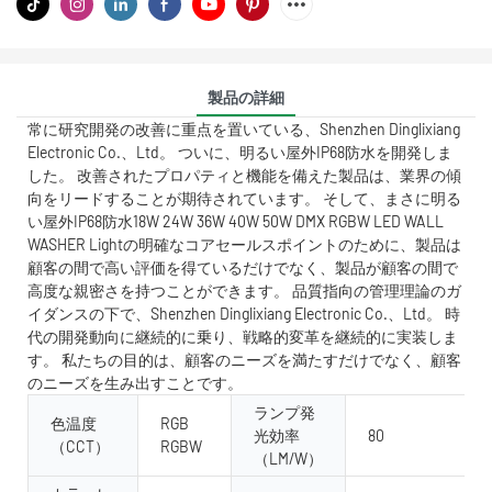
製品の詳細
常に研究開発の改善に重点を置いている、Shenzhen Dinglixiang
Electronic Co.、Ltd。 ついに、明るい屋外IP68防水を開発しま
した。 改善されたプロパティと機能を備えた製品は、業界の傾
向をリードすることが期待されています。 そして、まさに明る
い屋外IP68防水18W 24W 36W 40W 50W DMX RGBW LED WALL
WASHER Lightの明確なコアセールスポイントのために、製品は
顧客の間で高い評価を得ているだけでなく、製品が顧客の間で
高度な親密さを持つことができます。 品質指向の管理理論のガ
イダンスの下で、Shenzhen Dinglixiang Electronic Co.、Ltd。 時
代の開発動向に継続的に乗り、戦略的変革を継続的に実装しま
す。 私たちの目的は、顧客のニーズを満たすだけでなく、顧客
のニーズを生み出すことです。
ランプ発
色温度
RGB
光効率
80
（CCT）
RGBW
（LM/W）