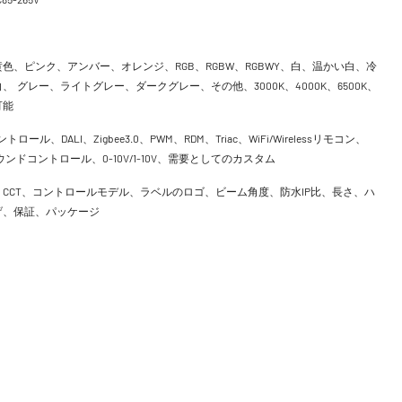
色、ピンク、アンバー、オレンジ、RGB、RGBW、RGBWY、白、温かい白、冷
、 グレー、ライトグレー、ダークグレー、その他、3000K、4000K、6500K、
可能
ントロール、DALI、Zigbee3.0、PWM、RDM、Triac、WiFi/Wirelessリモコン、
h、サウンドコントロール、0-10V/1-10V、需要としてのカスタム
CCT、コントロールモデル、ラベルのロゴ、ビーム角度、防水IP比、長さ、ハ
げ、保証、パッケージ