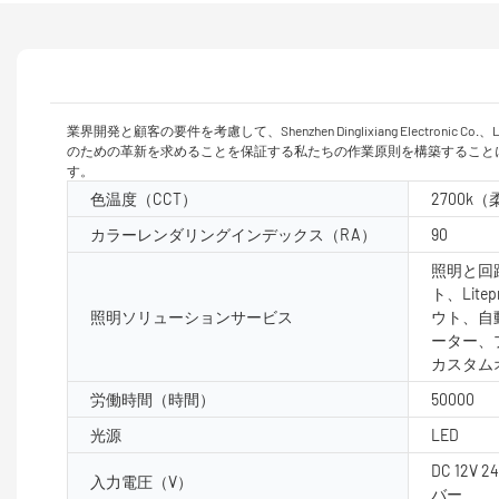
業界開発と顧客の要件を考慮して、Shenzhen Dinglixiang Electronic C
のための革新を求めることを保証する私たちの作業原則を構築すること
す。
色温度（CCT）
2700k
カラーレンダリングインデックス（RA）
90
照明と回路
ト、Lite
照明ソリューションサービス
ウト、自
ーター、
カスタム
労働時間（時間）
50000
光源
LED
DC 12V 2
入力電圧（V）
バー