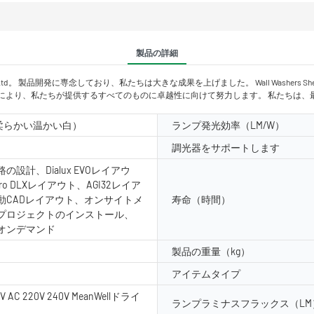
製品の詳細
o.、Ltd。 製品開発に専念しており、私たちは大きな成果を上げました。 Wall Washers Shenzhe
により、私たちが提供するすべてのものに卓越性に向けて努力します。 私たちは、
（柔らかい温かい白）
ランプ発光効率（LM/W）
調光器をサポートします
の設計、Dialux EVOレイアウ
pro DLXレイアウト、AGI32レイア
動CADレイアウト、オンサイトメ
寿命（時間）
プロジェクトのインストール、
オンデマンド
製品の重量（kg）
アイテムタイプ
4V AC 220V 240V MeanWellドライ
ランプラミナスフラックス（LM