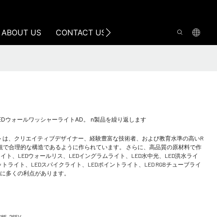
ABOUT US
CONTACT US
DMX512 LEDウォールワッシャーライトAD。 n製品を繰り返します
ッシャーライトは、クリエイティブデザイナー、経験豊富な技術者、および教育水準の高いR
外観で合理的な構造であるように作られています。 さらに、高品質の原材料で作
ライト、LEDウォールリス、LEDイングラムライト、LED水中光、LED洪水ライ
ットライト、LEDスパイクライト、LEDポイントライト、LED RGBチューブライ
常に多くの利点があります。
C85-265V