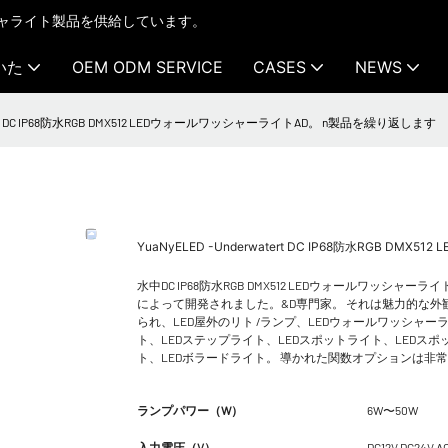
テクチャライト製品を供給しています。
いた
OEM ODM SERVICE
CASES
NEWS
watert DC IP68防水RGB DMX512 LEDウォールワッシャーライトAD。 n製品を繰り返します
YuaNyELED -Underwatert DC IP68防水RGB 
水中DC IP68防水RGB DMX512 LEDウォールワ
によって開発されました。&D専門家。 それは魅力的な
られ、LED屋外のリト /ランプ、LEDウォールワッシャー
ト、LEDステップライト、LEDスポットライト、LEDスポ
ト、LEDボラードライト。 導かれた関数オプションは非
ランプパワー（W）
6W〜50W
入力電圧（V）
DC12V DC24V A