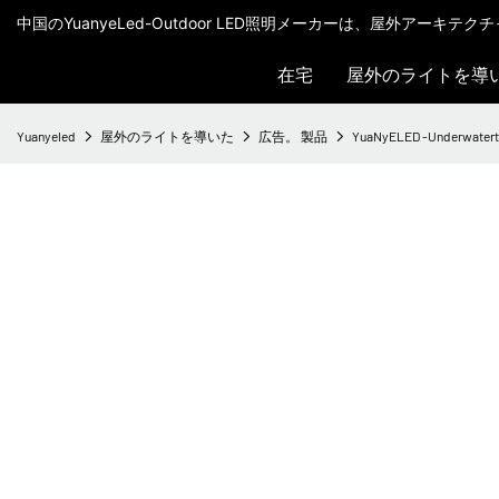
中国のYuanyeLed-Outdoor LED照明メーカーは、屋外アーキ
在宅
屋外のライトを導
Yuanyeled
屋外のライトを導いた
広告。 製品
YuaNyELED -Under