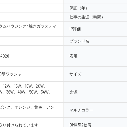
保証（年）
仕事の生涯（時間）
ウムハウジングn焼きガラスディ
IP評価
ー
ブランド名
-4028
応用
ED壁ワッシャー
サイズ
、12W、15W、18W、20W、
0W、36W、48W、50W、54W、
光源
ピンク、オレンジ、黄色、アン
マルチカラー
取り付けられています
DMX 512信号