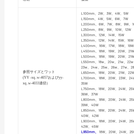
L100mm、2W、3W、4W、5W
L150mm、4W、5W、6W、7W
L200mm、6W、7W、8W、9W、1
L250mm、8W、9W、10W、12W
L300mm、12W、14W、15W
L350mm、12W、14W、15W、16W
L400mm、16W、17W、18W、19
L450mm、18W、19W、20W、21
L500mm、18W、19W、20W、21
L550mm、18w、20w、21w、22w
23w、24w、25w、26w、27w、2
参照サイズとワット
L650mm、18W、20W、21W、22
(YY
-xq..w-4057およびyy-
L700mm、18W、20W、23W、2
xq..w-4033適切）
35W
L750mm、18W、20W、24W、2
36W、37W
L800mm、18W、20W、24W、2
39W、40W
L850mm、18W、20W、24W、2
40W、42W
L900mm、18W、20W、24W、2
42W、45W
L950mm、
18W、20W、24W、2