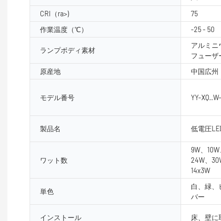
CRI（ra>)
75
作業温度（℃）
-25 - 50
アルミニ
ランプボディ素材
フューザ
原産地
中国広州
モデル番号
YY-XQ..W
製品名
低電圧L
9W、10W
ワット数
24W、3
14x3W
白、緑、
単色
バー
インストール
床、壁に