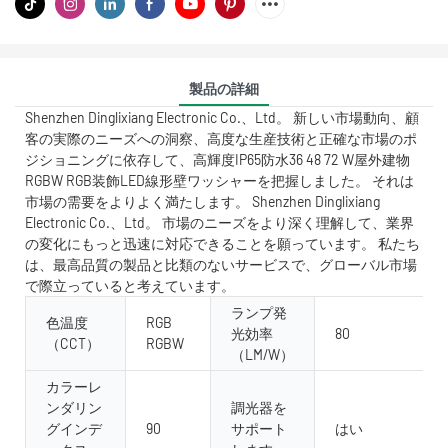
製品の詳細
Shenzhen Dinglixiang Electronic Co.、Ltd。 新しい市場動向、顧
客の実際のニーズへの洞察、高度な生産技術と正確な市場のポ
ジショニングに依存して、高輝度IP65防水36 48 72 W屋外建物
RGBW RGB装飾LED線形壁ワッシャーを把握しました。 それは
市場の需要をよりよく満たします。 Shenzhen Dinglixiang
Electronic Co.、Ltd。 市場のニーズをより深く理解して、業界
の変化にもっと迅速に対応できることを願っています。 私たち
は、最高品質の製品と比類のないサービスで、グローバル市場
で際立っていると考えています。
ランプ発
色温度
RGB
光効率
80
（CCT）
RGBW
（LM/W）
カラーレ
ンダリン
調光器を
グインデ
90
サポート
はい