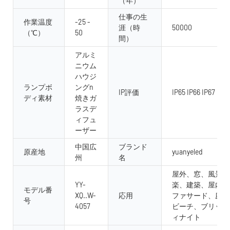
（年）
仕事の生
作業温度
-25 -
涯（時
50000
（℃）
50
間）
アルミ
ニウム
ハウジ
ランプボ
ングn
IP評価
IP65 IP66 IP67 IP68
ディ素材
焼きガ
ラスデ
ィフュ
ーザー
中国広
ブランド
原産地
yuanyeled
州
名
屋外、窓、風景照
YY-
楽、建築、屋内、
モデル番
XQ..W-
応用
ファサード、庭、
号
4057
ビーチ、ブリッジ
ィナイト