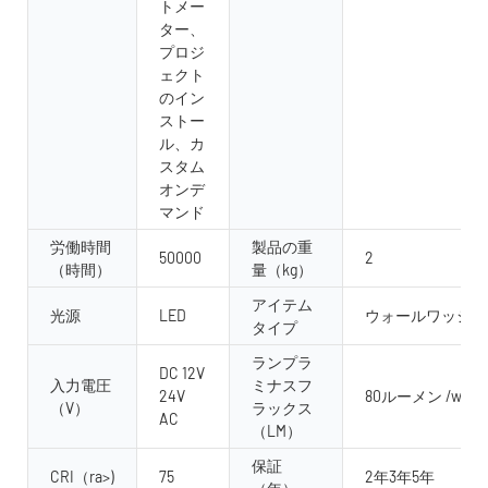
トメー
ター、
プロジ
ェクト
のイン
ストー
ル、カ
スタム
オンデ
マンド
労働時間
製品の重
50000
2
（時間）
量（kg）
アイテム
光源
LED
ウォールワッシャ
タイプ
ランプラ
DC 12V
入力電圧
ミナスフ
24V
80ルーメン /w
（V）
ラックス
AC
（LM）
保証
CRI（ra>)
75
2年3年5年