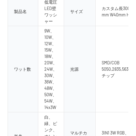
低電圧
LED壁
カスタム長300mm 
製品名
サイズ
ワッシ
mm W40mm H57
ャー
9W、
10W、
12W、
15W、
18W、
20W、
SMD/COB
ワット数
24W、
光源
5050,2835,5630,3
30W、
チップ
36W、
48W、
50W、
54W、
14x3W
白、
緑、ピ
ンク、
マルチカ
3IN1 3W RGB、4 in