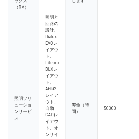
ックス
します
（RA）
照明と
回路の
設計、
Dialux
EVOレ
イアウ
ト、
Litepro
DLXレ
イアウ
ト、
AGI32
レイア
照明ソリ
ウト、
ューショ
寿命（時
自動
50000
ンサービ
間）
CADレ
ス
イアウ
ト、オ
ンサイ