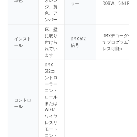
単色
オレン
ラー
RGBW、5IN1 RGB
ジ、黄
色、ア
ンバー
床、壁
に取り
DMXデコーダー
インスト
DMX 512
付けら
てプログラム可能
ール
信号
れてい
レス可能n
ます
DMX
512コ
ントロ
ーラー
コント
ロール
コントロ
または
ール
WIFI/
ワイヤ
レスリ
モート
コント