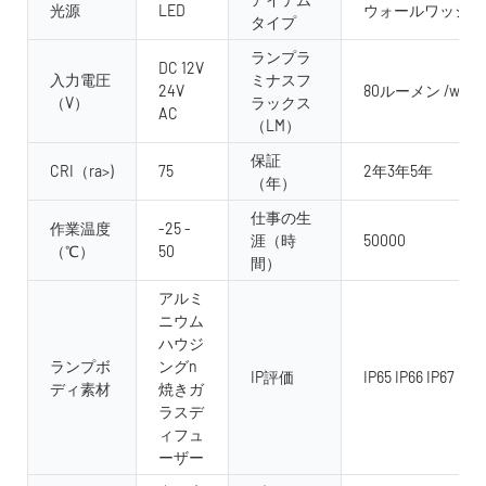
光源
LED
ウォールワッシャ
タイプ
ランプラ
DC 12V
入力電圧
ミナスフ
24V
80ルーメン /w
（V）
ラックス
AC
（LM）
保証
CRI（ra>)
75
2年3年5年
（年）
仕事の生
作業温度
-25 -
涯（時
50000
（℃）
50
間）
アルミ
ニウム
ハウジ
ランプボ
ングn
IP評価
IP65 IP66 IP67 IP68
ディ素材
焼きガ
ラスデ
ィフュ
ーザー