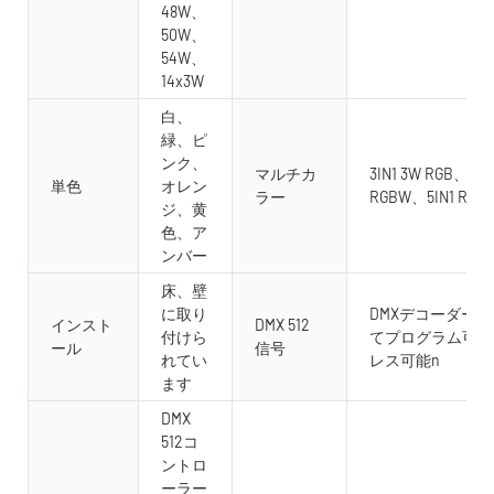
48W、
50W、
54W、
14x3W
白、
緑、ピ
ンク、
マルチカ
3IN1 3W RGB、4 in
単色
オレン
ラー
RGBW、5IN1 RGB
ジ、黄
色、ア
ンバー
床、壁
に取り
DMXデコーダー
インスト
DMX 512
付けら
てプログラム可能
ール
信号
れてい
レス可能n
ます
DMX
512コ
ントロ
ーラー