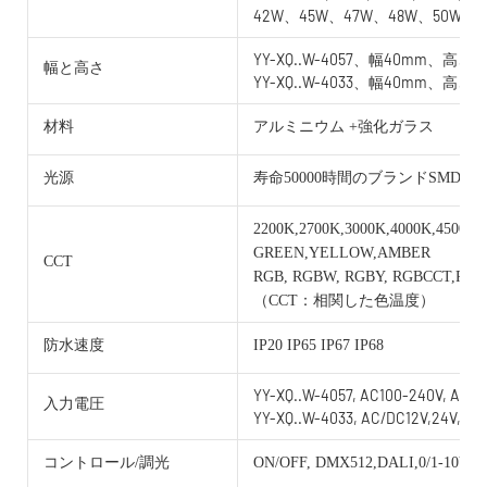
42W、45W、47W、48W、50W
YY-XQ..W-4057、幅40mm、高さ5
幅と高さ
YY-XQ..W-4033、幅40mm、高さ3
材料
アルミニウム +強化ガラス
光源
寿命50000時間のブランドSMD
2200K,2700K,3000K,4000K,4500K,
GREEN,YELLOW,AMBER
CCT
RGB, RGBW, RGBY, RGBCCT,RG
（CCT：相関した色温度）
防水速度
IP20 IP65 IP67 IP68
YY-XQ..W-4057, AC100-240V, AC/D
入力電圧
YY-XQ..W-4033, AC/DC12V,24V,36V
コントロール/調光
ON/OFF, DMX512,DALI,0/1-10V, 