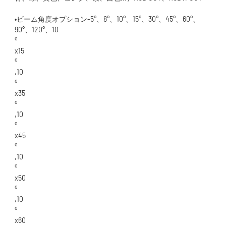
•ビーム角度オプション-5°、8°、10°、15°、30°、45°、60°、