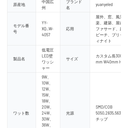
中国広
ブランド
原産地
yuanyeled
州
名
屋外、窓、風景照
YY-
楽、建築、屋内、
モデル番
XQ..W-
応用
ファサード、庭、
号
4057
ビーチ、ブリッジ
ィナイト
低電圧
LED壁
カスタム長300mm 
製品名
サイズ
ワッシ
mm W40mm H57
ャー
9W、
10W、
12W、
15W、
18W、
20W、
SMD/COB
ワット数
24W、
光源
5050,2835,5630,3
30W、
チップ
36W、