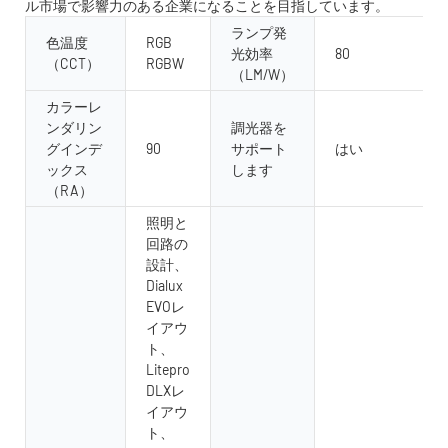
ル市場で影響力のある企業になることを目指しています。
ランプ発
色温度
RGB
光効率
80
（CCT）
RGBW
（LM/W）
カラーレ
ンダリン
調光器を
グインデ
90
サポート
はい
ックス
します
（RA）
照明と
回路の
設計、
Dialux
EVOレ
イアウ
ト、
Litepro
DLXレ
イアウ
ト、