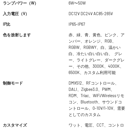
ランプパワー（W）
6W〜50W
入力電圧（V）
DC12V DC24V AC85-265V
IP比
IP65-IP67
色を放射します
赤、緑、青、黄色、ピンク、ア
ンバー、オレンジ、RGB、
RGBW、RGBWY、白、温かい
白、冷たい白い白い白、 グレ
ー、ライトグレー、ダークグレ
ー、その他、3000K、4000K、
6500K、カスタム利用可能
制御モード
DMX512、RFコントロール、
DALI、Zigbee3.0、PWM、
RDM、Triac、WiFi/Wirelessリモ
コン、Bluetooth、サウンドコ
ントロール、0-10V/1-10V、需要
としてのカスタム
カスタマイズ
ワット、電圧、CCT、コントロ