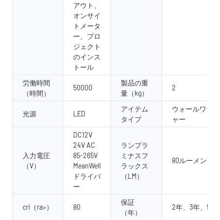
アウト、
オンサイ
トメータ
ー、プロ
ジェクト
のインス
トール
労働時間
製品の重
50000
2
（時間）
量（kg）
アイテム
ウォールワッシ
光源
LED
タイプ
ャー
DC12V
24V AC
ランプラ
入力電圧
85-265V
ミナスフ
80ルーメン /w
（V）
MeanWell
ラックス
ドライバ
（LM）
ー
保証
cri（ra>）
80
2年、3年、5年
（年）