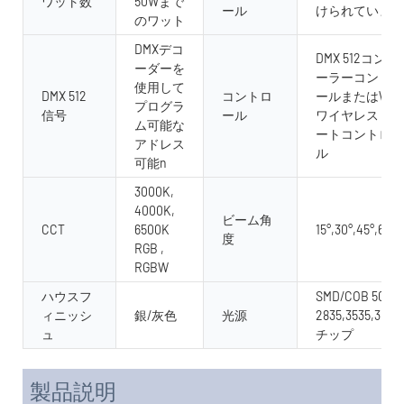
ワット数
50Wまで
ール
けられています
のワット
DMXデコ
DMX 512コント
ーダーを
ーラーコントロ
使用して
DMX 512
コントロ
ールまたはWIFI
プログラ
信号
ール
ワイヤレスリモ
ム可能な
ートコントロー
アドレス
ル
可能n
3000K,
4000K,
ビーム角
CCT
6500K
15°,30°,45°,60°,
度
RGB ,
RGBW
ハウスフ
SMD/COB 5050
ィニッシ
銀/灰色
光源
2835,3535,3030
ュ
チップ
製品説明