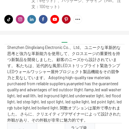
文：6セット）、パッケージ、デザイン（Min。 注
文：100セット）
Shenzhen Dinglixiang Electronic Co.、Ltd。 ユニークな革新的な
思考と強力な革新能力を使用して、クロスエージの重要性を持
つ新製品を開発しました。 顧客のニーズから設計されていま
す。 私たちは、近代的な風景LEDストリップライト緊急ランプ
LEDウォールワッシャー屋外プロジェクト製品機能をその競争
力と見なしています。 Adopting high-quality raw materials
purchased from reliable suppliers,yuanyeled has the guaranteed
quality and advantages of led outdoor litght /lamp,led wall washer
light, led wall lith, led inground light,led underwater light, led flood
light, led step light, led spot light, led spike light, led point light, led
rgb tube light,led bollard light. 関数オプションは屋外で導かれま
した。 さらに、クリエイティブデザイナーによって設計された
外観があり、その外観が非常に魅力的です。
ランプ発