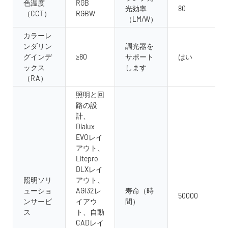
色温度
RGB
光効率
80
（CCT）
RGBW
（LM/W）
カラーレ
ンダリン
調光器を
グインデ
≥80
サポート
はい
ックス
します
（RA）
照明と回
路の設
計、
Dialux
EVOレイ
アウト、
Litepro
DLXレイ
照明ソリ
アウト、
ューショ
AGI32レ
寿命（時
50000
ンサービ
イアウ
間）
ス
ト、自動
CADレイ