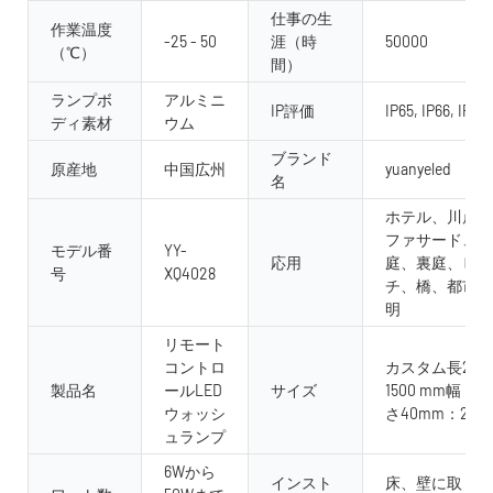
仕事の生
作業温度
-25 - 50
涯（時
50000
（℃）
間）
ランプボ
アルミニ
IP評価
IP65, IP66, IP67
ディ素材
ウム
ブランド
原産地
中国広州
yuanyeled
名
ホテル、川岸、
ファサード、
モデル番
YY-
応用
庭、裏庭、ビー
号
XQ4028
チ、橋、都市照
明
リモート
コントロ
カスタム長250
製品名
ールLED
サイズ
1500 mm幅：高
ウォッシ
さ40mm：28m
ュランプ
6Wから
インスト
床、壁に取り付