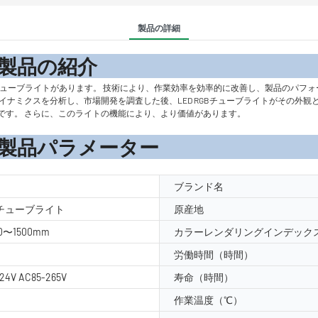
製品の詳細
の紹
製造業で長年豊富なRED RGBチューブライトがあります。 技術により、作業効率を効率的に改善
イナミクスを分析し、市場開発を調査した後、LED RGBチューブライトがその外観
です。 さらに、このライトの機能により、より価値があります。
メーター
0
ブランド名
GBチューブライト
原産地
500〜1500mm
カラーレンダリングインデックス
労働時間（時間）
24V AC85-265V
寿命（時間）
作業温度（℃）