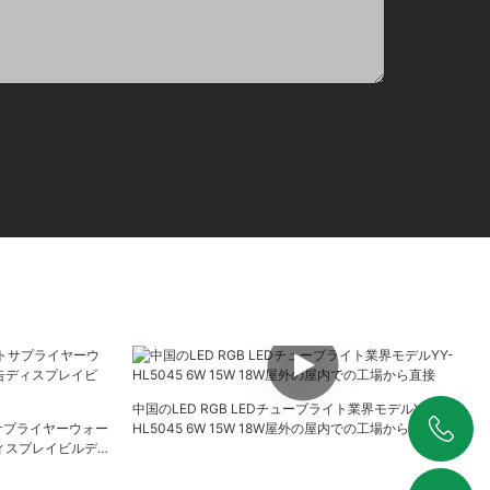
中国のLED RGB LEDチューブライト業界モデルYY-
サプライヤーウォー
HL5045 6W 15W 18W屋外の屋内での工場から直接
ディスプレイビルデ
+86 19925346944