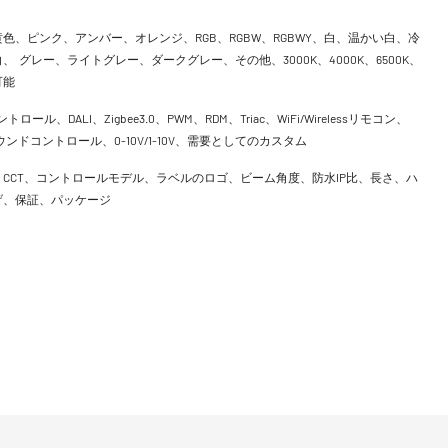
色、ピンク、アンバー、オレンジ、RGB、RGBW、RGBWY、白、温かい白、冷
、 グレー、ライトグレー、ダークグレー、その他、3000K、4000K、6500K、
可能
ントロール、DALI、Zigbee3.0、PWM、RDM、Triac、WiFi/Wirelessリモコン、
h、サウンドコントロール、0-10V/1-10V、需要としてのカスタム
CCT、コントロールモデル、ラベルのロゴ、ビーム角度、防水IP比、長さ、ハ
げ、保証、パッケージ