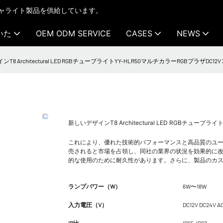
テクチャライト製品を供給しています。
いた
OEM ODM SERVICE
CASES
NEWS
8 Architectural LED RGBチューブライトYY-HLR50マルチカラーRGBプラザDC12V 24
新しいデザインT8 Architectural LED RGBチューブライ
これにより、優れた技術的パフォーマンスと高品質のユー
売されると市場を占領し、同社の業界の状況を効果的に改
的な使用のために耐久性があります。さらに、製品のカ
ランプパワー（W）
6W〜18W
入力電圧（V）
DC12V DC24V A
IP比
IP65-IP67