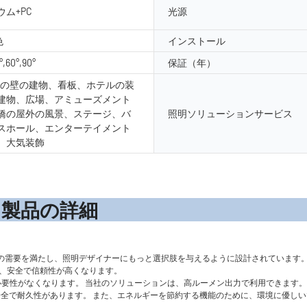
ム+PC
光源
色
インストール
°,60°,90°
保証（年）
外の壁の建物、看板、ホテルの装
建物、広場、アミューズメント
橋の屋外の風景、ステージ、バ
照明ソリューションサービス
スホール、エンターテイメント
、大気装飾
の詳
装飾の屋外照明の需要を満たし、照明デザイナーにもっと選択肢を与えるように設計されてい
で、安全で信頼性が高くなります。
する必要性がなくなります。 当社のソリューションは、高ルーメン出力で利用できます
0％安全で耐久性があります。 また、エネルギーを節約する機能のために、環境に優し