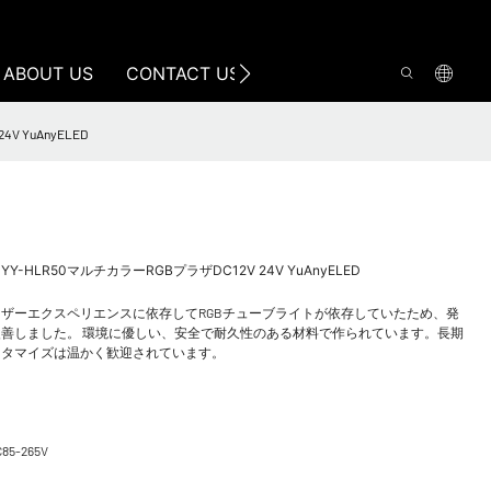
ABOUT US
CONTACT US
V YuAnyELED
トYY-HLR50マルチカラーRGBプラザDC12V 24V YuAnyELED
ザーエクスペリエンスに依存してRGBチューブライトが依存していたため、発
善しました。 環境に優しい、安全で耐久性のある材料で作られています。長期
スタマイズは温かく歓迎されています。
C85-265V