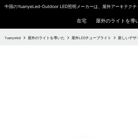
中国のYuanyeLed-Outdoor LED照明メーカーは、屋外アーキ
在宅
屋外のライトを導
Yuanyeled
屋外のライトを導いた
屋外LEDチューブライト
新しいデザインT