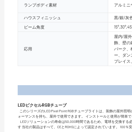
ランプボディ素材
アルミニウ
ハウスフィニッシュ
黒/銀/灰
ビーム角度
15°,30°,45
屋内/屋
飾、壁の
応用
パーク、
ー、ダン
プレイス
製品
このシリーズのLED Pixel Point RGBチューブライトは、
ォーマンスを持ち、屋外で使用できます。 インストールと使用が簡単
LEDソリューションの寿命は50,000時間であるため、電球を交換
す 当社の製品はすべて、CEとROHSによって認定されています。 10