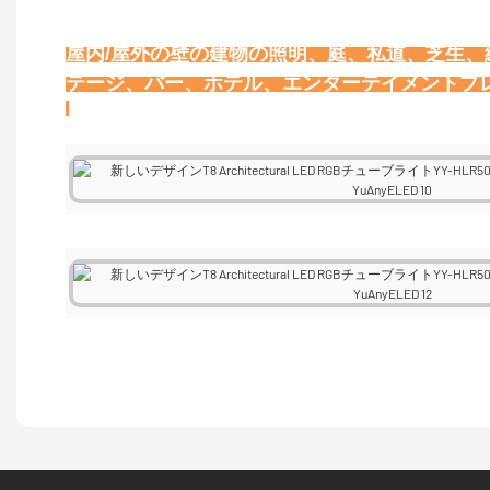
屋内/屋外の壁の建物の照明、庭、私道、芝生