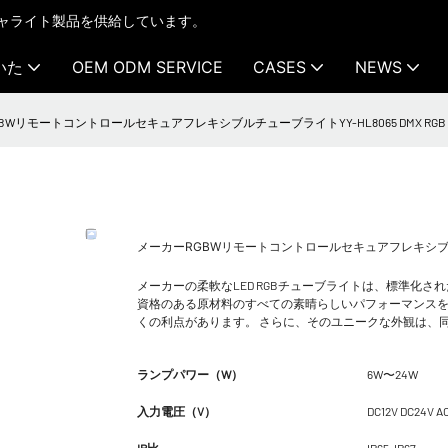
テクチャライト製品を供給しています。
いた
OEM ODM SERVICE
CASES
NEWS
WリモートコントロールセキュアフレキシブルチューブライトYY-HL8065 DMX RGB for Squa
メーカーRGBWリモートコントロールセキュアフレキシブルチューブライト
メーカーの柔軟なLED RGBチューブライトは、標準化
資格のある原材料のすべての素晴らしいパフォーマンスを組み
くの利点があります。 さらに、そのユニークな外観は、
ランプパワー（W）
6W〜24W
入力電圧（V）
DC12V DC24V A
IP比
IP65-IP67