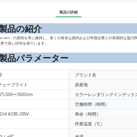
製品の詳細
の紹
「補完的な利点、相互利益、win-win」の原則を常に維持し、多くの有名な国内および外国企業と
高い評判で、業界で良い評判を得ています。
メーター
5
ブランド名
GBチューブライト
原産地
65*L500〜1500mm
カラーレンダリングインデックス
労働時間（時間）
24V AC85-265V
寿命（時間）
作業温度（℃）
ム+PC
光源