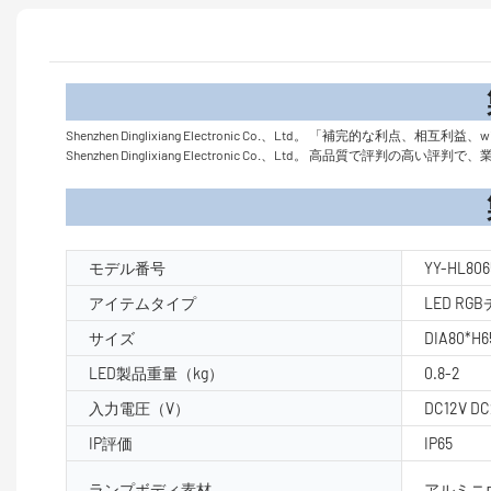
製品
Shenzhen Dinglixiang Electronic Co.、Ltd。 
Shenzhen Dinglixiang Electronic Co.、Ltd。 高品質で評判の
製品パラ
モデル番号
YY-HL806
アイテムタイプ
LED R
サイズ
DIA80*H
LED製品重量（kg）
0.8-2
入力電圧（V）
DC12V DC
IP評価
IP65
ランプボディ素材
アルミニウ