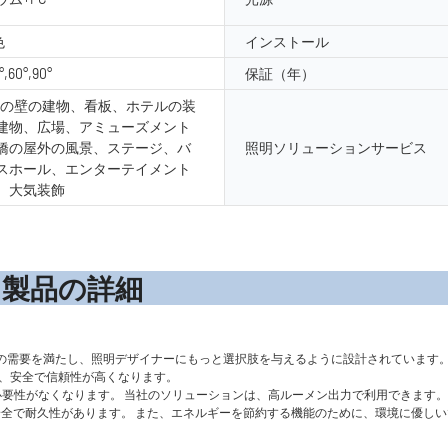
色
インストール
°,60°,90°
保証（年）
外の壁の建物、看板、ホテルの装
建物、広場、アミューズメント
橋の屋外の風景、ステージ、バ
照明ソリューションサービス
スホール、エンターテイメント
、大気装飾
の詳
装飾の屋外照明の需要を満たし、照明デザイナーにもっと選択肢を与えるように設計されてい
で、安全で信頼性が高くなります。
する必要性がなくなります。 当社のソリューションは、高ルーメン出力で利用できます
0％安全で耐久性があります。 また、エネルギーを節約する機能のために、環境に優し