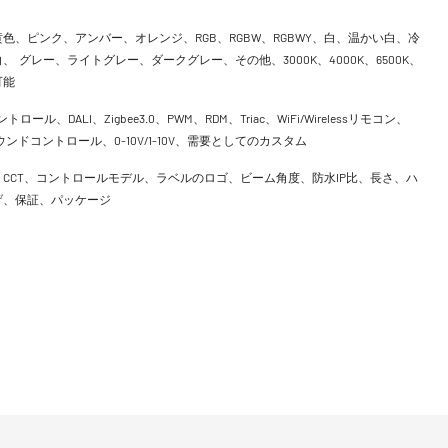
色、ピンク、アンバー、オレンジ、RGB、RGBW、RGBWY、白、温かい白、冷
、 グレー、ライトグレー、ダークグレー、その他、3000K、4000K、6500K、
可能
ントロール、DALI、Zigbee3.0、PWM、RDM、Triac、WiFi/Wirelessリモコン、
h、サウンドコントロール、0-10V/1-10V、需要としてのカスタム
CCT、コントロールモデル、ラベルのロゴ、ビーム角度、防水IP比、長さ、ハ
げ、保証、パッケージ