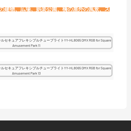
壁の建物、広場、娯楽公園、橋の屋外の風景、ス