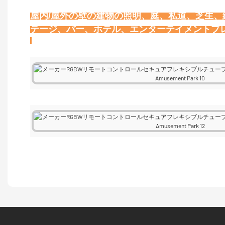
屋内/屋外の壁の建物の照明、庭、私道、芝生