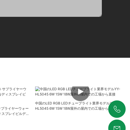
中国のLED RGB LEDチューブライト業界モデルYY-
サプライヤーウォー
HL5045 6W 15W 18W屋外の屋内での工場から直接
ディスプレイビルデ
+86 19925346944