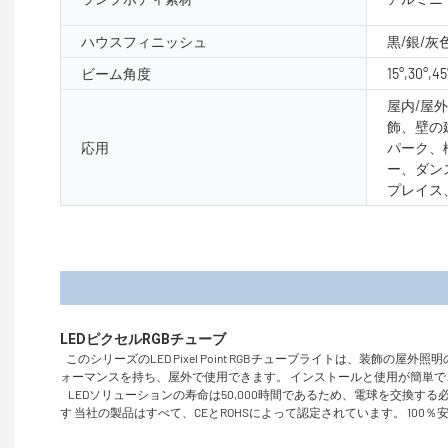
ハウスフィニッシュ
黒/銀/灰
ビーム角度
15°,30°,45
屋内/屋
飾、壁の
応用
パーク、
ー、ダン
プレイス
製品
このシリーズのLED Pixel Point RGBチューブライトは、
ォーマンスを持ち、屋外で使用できます。 インストールと使用が簡単
LEDソリューションの寿命は50,000時間であるため、電球を交換
す 当社の製品はすべて、CEとROHSによって認定されています。 10