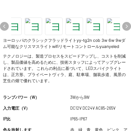
ヨーロッパのクラシックフラッドライトyy-tg2n cob 3w 6w 9wダ
ム可能なクリスマスライトwifiリモートコントロールyuanyeled
テクノロジーは、製造プロセスをスピードアップし、コストを削減
し、製品価値を高めるために、技術スタッフによってアップグレー
ドされています。 これらの利点に基づいて、LEDスパイクライト
は、正方形、プライベートヴィラ、庭、駐車場、舗装歩道、風景の
芝生の畑で優れています。
ランプパワー（W）
3Wから9W
入力電圧（V）
DC12V DC24V AC85-265V
IP比
IP65-IP67
色を放射します
赤、緑、青、黄色、ピンク、ア