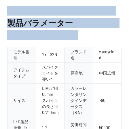
製品パラメーター
モデル番
ブランド
yuanyele
YY-TG2N
号
名
d
スパイク
アイテム
ライトを
原産地
中国広州
タイプ
導いた
DIA68*H1
カラーレ
05mm
ンダリン
サイズ
スパイク
グインデ
≥80
の長さ16
ックス
0/210mm
（RA）
LED製品
労働時間
重量（k
1-2
50000