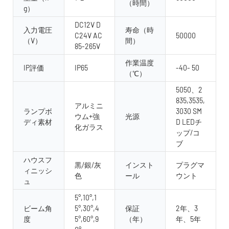
（時間）
g）
DC12V D
入力電圧
寿命（時
C24V AC
50000
（V）
間）
85-265V
作業温度
IP評価
IP65
-40- 50
（℃）
5050、2
835,3535,
アルミニ
ランプボ
3030 SM
ウム+強
光源
ディ素材
D LEDチ
化ガラス
ップ/コ
ブ
ハウスフ
黒/銀/灰
インスト
プラグマ
ィニッシ
色
ール
ウント
ュ
5°,10°,1
ビーム角
5°,30°,4
保証
2年、3
度
5°,60°,9
（年）
年、5年