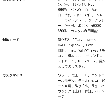
ンバー、オレンジ、RGB、
RGBW、RGBWY、白、温かい
白、冷たい白い白い白、 グレ
ー、ライトグレー、ダークグレ
ー、その他、3000K、4000K、
6500K、カスタム利用可能
制御モード
DMX512、RFコントロール、
DALI、Zigbee3.0、PWM、
RDM、Triac、WiFi/Wirelessリモ
コン、Bluetooth、サウンドコ
ントロール、0-10V/1-10V、需要
としてのカスタム
カスタマイズ
ワット、電圧、CCT、コントロ
ールモデル、ラベルのロゴ、ビ
ーム角度、防水IP比、長さ、ハ
ウジング仕上げ、保証、パッケ
ージ