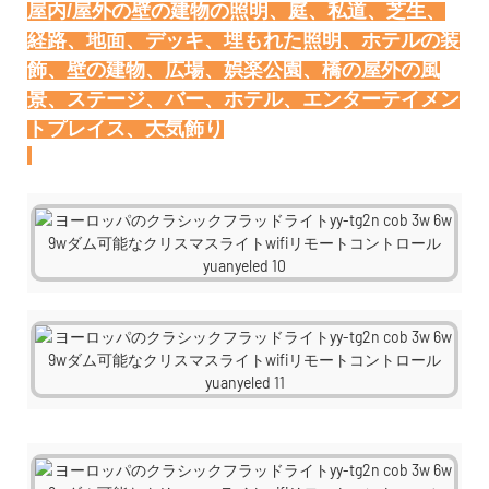
屋内/屋外の壁の建物の照明、庭、私道、芝生、
経路、地面、デッキ、埋もれた照明、ホテルの装
飾、壁の建物、広場、娯楽公園、橋の屋外の風
景、ステージ、バー、ホテル、エンターテイメン