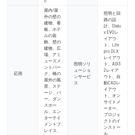
0°
屋内/屋
照明と回
外の壁の
路の設
建物、看
計、Dialu
板、ホテ
x EVOレ
ルの装
イアウ
飾、壁の
ト、Lite
建物、広
pro DLX
場、アミ
レイアウ
ューズメ
照明ソリ
ト、AGI3
ントパー
ューショ
2レイア
応用
ク、橋の
ンサービ
ウト、自
屋外の風
ス
動CADレ
景、ステ
イアウ
ージ、バ
ト、オン
ー、ダン
サイトメ
スホー
ーター、
ル、エン
プロジェ
ターテイ
クトのイ
メントプ
ンストー
レイス、
ル