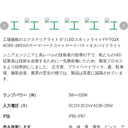
工場価格のエクステリアライトダリLEDスポットライトYY-TG2X
AC85-265Vのテーマパークコートヤードパティオスパイクライト
シニアエンジニアと高レベルの技術者の指導の下で、私たちのr&D
従業員は技術を改善するために一生懸命働いたため、製造プロセス
をより効率的にしました。 正方形、プライベートヴィラ、庭、駐車
場、舗装歩道、風景の芝生の畑では、製品は高度に認識されていま
す。
ランプパワー（W）
3W〜100W
入力電圧（V）
DC12V DC24V AC85-265V
IP比
IP65-IP67
色を放射します
赤、緑、青、黄色、ピンク、ア