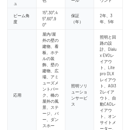
色
ール
ウント
ュ
15°,30°,4
ビーム角
保証
2年、3
5°,60°,9
度
（年）
年、5年
0°
屋内/屋
照明と回
外の壁の
路の設
建物、看
計、Dialu
板、ホテ
x EVOレ
ルの装
イアウ
飾、壁の
ト、Lite
建物、広
pro DLX
場、アミ
レイアウ
ューズメ
照明ソリ
ト、AGI3
ントパー
ューショ
2レイア
応用
ク、橋の
ンサービ
ウト、自
屋外の風
ス
動CADレ
景、ステ
イアウ
ージ、バ
ト、オン
ー、ダン
サイトメ
スホー
ーター、