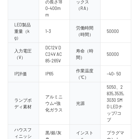
の長さ18
ックス
0-400m
（RA）
m
LED製品
労働時間
重量（k
1-3
50000
（時間）
g）
DC12V D
入力電圧
寿命（時
C24V AC
50000
（V）
間）
85-265V
作業温度
IP評価
IP65
-40- 50
（℃）
5050、2
835,3535,
アルミニ
ランプボ
3030 SM
ウム+強
光源
ディ素材
D LEDチ
化ガラス
ップ/コ
ブ
ハウスフ
黒/銀/灰
インスト
プラグマ
ィニッシ