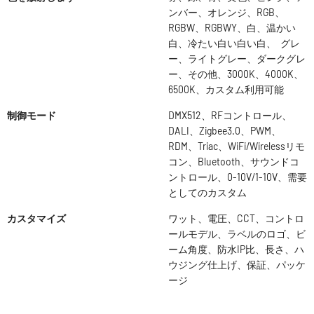
ンバー、オレンジ、RGB、
RGBW、RGBWY、白、温かい
白、冷たい白い白い白、 グレ
ー、ライトグレー、ダークグレ
ー、その他、3000K、4000K、
6500K、カスタム利用可能
制御モード
DMX512、RFコントロール、
DALI、Zigbee3.0、PWM、
RDM、Triac、WiFi/Wirelessリモ
コン、Bluetooth、サウンドコ
ントロール、0-10V/1-10V、需要
としてのカスタム
カスタマイズ
ワット、電圧、CCT、コントロ
ールモデル、ラベルのロゴ、ビ
ーム角度、防水IP比、長さ、ハ
ウジング仕上げ、保証、パッケ
ージ