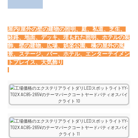
屋内/屋外の壁の建物の照明、庭、私道、芝生、
経路、地面、デッキ、埋もれた照明、ホテルの装
飾、壁の建物、広場、娯楽公園、橋の屋外の風
景、ステージ、バー、ホテル、エンターテイメン