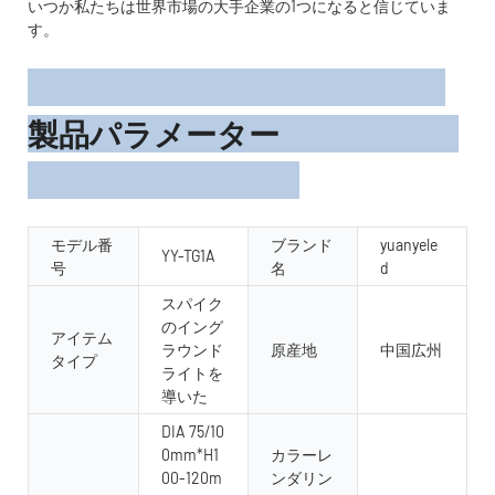
いつか私たちは世界市場の大手企業の1つになると信じていま
す。
製品パラメーター
モデル番
ブランド
yuanyele
YY-TG1A
号
名
d
スパイク
のイング
アイテム
ラウンド
原産地
中国広州
タイプ
ライトを
導いた
DIA 75/10
0mm*H1
カラーレ
00-120m
ンダリン