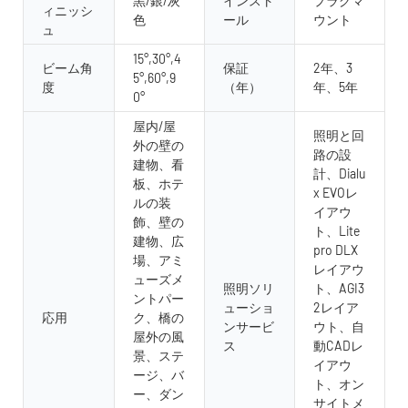
黒/銀/灰
インスト
プラグマ
ィニッシ
色
ール
ウント
ュ
15°,30°,4
ビーム角
保証
2年、3
5°,60°,9
度
（年）
年、5年
0°
屋内/屋
照明と回
外の壁の
路の設
建物、看
計、Dialu
板、ホテ
x EVOレ
ルの装
イアウ
飾、壁の
ト、Lite
建物、広
pro DLX
場、アミ
レイアウ
ューズメ
照明ソリ
ト、AGI3
ントパー
ューショ
2レイア
応用
ク、橋の
ンサービ
ウト、自
屋外の風
ス
動CADレ
景、ステ
イアウ
ージ、バ
ト、オン
ー、ダン
サイトメ