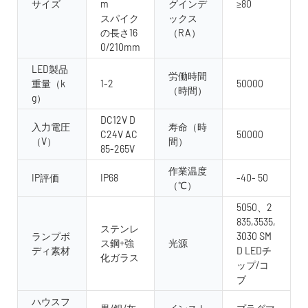
サイズ
m
グインデ
≥80
スパイク
ックス
の長さ16
（RA）
0/210mm
LED製品
労働時間
重量（k
1-2
50000
（時間）
g）
DC12V D
入力電圧
寿命（時
C24V AC
50000
（V）
間）
85-265V
作業温度
IP評価
IP68
-40- 50
（℃）
5050、2
835,3535,
ステンレ
ランプボ
3030 SM
ス鋼+強
光源
ディ素材
D LEDチ
化ガラス
ップ/コ
ブ
ハウスフ