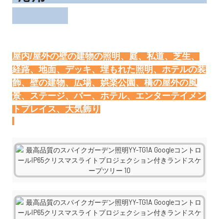
屋内/屋外の壁の建物の照明、庭、私道、芝生、
経路、地面、デッキ、埋もれた照明、ホテルの装
飾、壁の建物、広場、娯楽公園、橋の屋外の風
景、ステージ、バー、ホテル、エンターテイメン