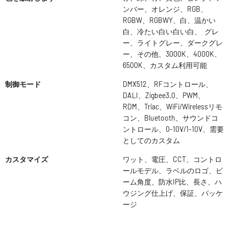
ンバー、オレンジ、RGB、
RGBW、RGBWY、白、温かい
白、冷たい白い白い白、 グレ
ー、ライトグレー、ダークグレ
ー、その他、3000K、4000K、
6500K、カスタム利用可能
制御モード
DMX512、RFコントロール、
DALI、Zigbee3.0、PWM、
RDM、Triac、WiFi/Wirelessリモ
コン、Bluetooth、サウンドコ
ントロール、0-10V/1-10V、需要
としてのカスタム
カスタマイズ
ワット、電圧、CCT、コントロ
ールモデル、ラベルのロゴ、ビ
ーム角度、防水IP比、長さ、ハ
ウジング仕上げ、保証、パッケ
ージ