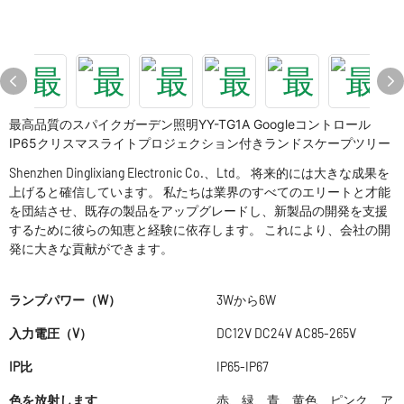
最高品質のスパイクガーデン照明YY-TG1A Googleコントロール
IP65クリスマスライトプロジェクション付きランドスケープツリー
Shenzhen Dinglixiang Electronic Co.、Ltd。 将来的には大きな成果を
上げると確信しています。 私たちは業界のすべてのエリートと才能
を団結させ、既存の製品をアップグレードし、新製品の開発を支援
するために彼らの知恵と経験に依存します。 これにより、会社の開
発に大きな貢献ができます。
ランプパワー（W）
3Wから6W
入力電圧（V）
DC12V DC24V AC85-265V
IP比
IP65-IP67
色を放射します
赤、緑、青、黄色、ピンク、ア