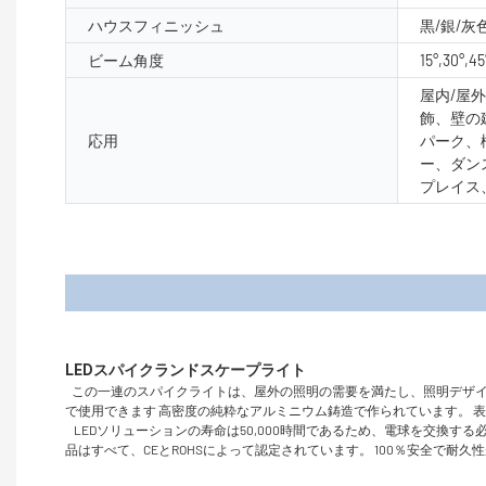
ハウスフィニッシュ
黒/銀/灰
ビーム角度
15°,30°,45
屋内/屋
飾、壁の
応用
パーク、
ー、ダン
プレイス
製品
この一連のスパイクライトは、屋外の照明の需要を満たし、照明デザイ
で使用できます 高密度の純粋なアルミニウム鋳造で作られています。 
LEDソリューションの寿命は50,000時間であるため、電球を交換
品はすべて、CEとROHSによって認定されています。 100％安全で耐