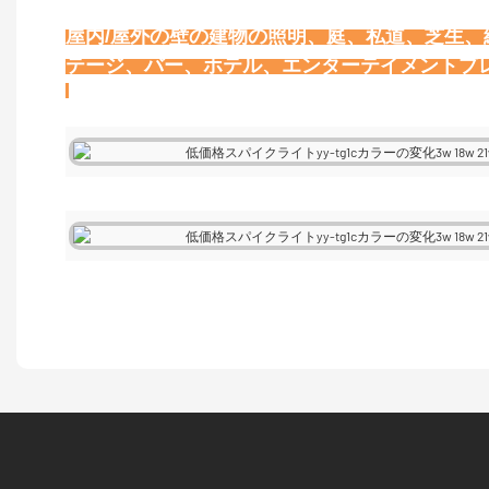
屋内/屋外の壁の建物の照明、庭、私道、芝生