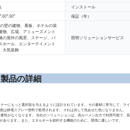
色
インストール
°,60°,90°
保証（年）
外の壁の建物、看板、ホテルの装
建物、広場、アミューズメント
橋の屋外の風景、ステージ、バ
照明ソリューションサービス
スホール、エンターテイメント
、大気装飾
の詳
ナーにもっと選択肢を与えるように設計されています。 その素材に寄与して、ラ
表面は静電スプレー塗料で処理されます。 それは決して色あせた色になりません。
する必要性がなくなります。 当社のソリューションは、高ルーメン出力で利用可能で、
久性があります。 また、エネルギーを節約する機能のために、環境に優しいです。