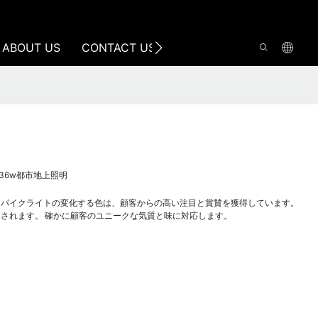
ABOUT US
CONTACT US
w 36w都市地上照明
た低価格スパイクライトの変化する色は、顧客からの高い注目と賞賛を獲得しています。
されます。 確かに顧客のユニークな気質と味に対応します。