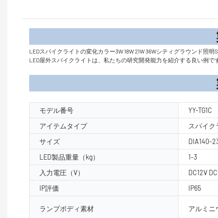
製品
LEDスパイクライトの変化カラー3W 18W 21W 36Wシティグラウンド照明She
LED屋外スパイクライトは、私たちの研究開発能力を紹介する良い例で
製品パラ
モデル番号
YY-TG1C
アイテムタイプ
スパイク
サイズ
DIA140-
LED製品重量（kg）
1-3
入力電圧（V）
DC12V D
IP評価
IP65
ランプボディ素材
アルミニ