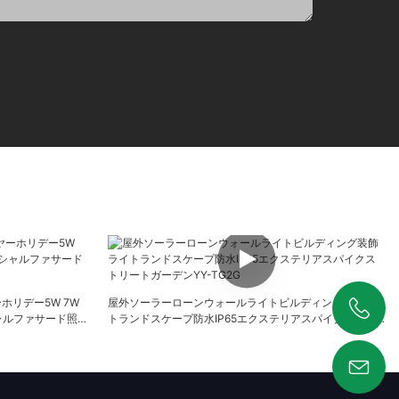
ホリデー5W 7W
屋外ソーラーローンウォールライトビルディング装飾ライ
ャルファサード照明
トランドスケープ防水IP65エクステリアスパイクストリ
+86 19925346944
ートガーデンYY-TG2G