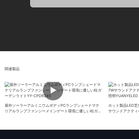
関連製品
屋外ソーラーアルミニウムボディPCランプシェードマテ
ホット製品LED芝
リアルランプファンシーメインゲート環境に優しい柱ガー
サウンドアクティ
デンライトYY-CPDR245
YUANYELED YY