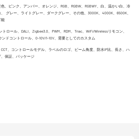
色、ピンク、アンバー、オレンジ、RGB、RGBW、RGBWY、白、温かい白、冷
、 グレー、ライトグレー、ダークグレー、その他、3000K、4000K、6500K、
可能
ントロール、DALI、Zigbee3.0、PWM、RDM、Triac、WiFi/Wirelessリモコン、
h、サウンドコントロール、0-10V/1-10V、需要としてのカスタム
CCT、コントロールモデル、ラベルのロゴ、ビーム角度、防水IP比、長さ、ハ
げ、保証、パッケージ