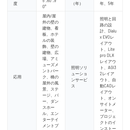
5°,60°,9
度
（年）
年、5年
0°
屋内/屋
照明と回
外の壁の
路の設
建物、看
計、Dialu
板、ホテ
x EVOレ
ルの装
イアウ
飾、壁の
ト、Lite
建物、広
pro DLX
場、アミ
レイアウ
ューズメ
照明ソリ
ト、AGI3
ントパー
ューショ
2レイア
応用
ク、橋の
ンサービ
ウト、自
屋外の風
ス
動CADレ
景、ステ
イアウ
ージ、バ
ト、オン
ー、ダン
サイトメ
スホー
ーター、
ル、エン
プロジェ
ターテイ
クトのイ
メントプ
ンストー