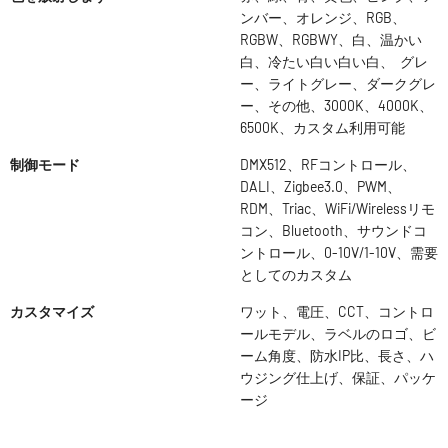
ンバー、オレンジ、RGB、
RGBW、RGBWY、白、温かい
白、冷たい白い白い白、 グレ
ー、ライトグレー、ダークグレ
ー、その他、3000K、4000K、
6500K、カスタム利用可能
制御モード
DMX512、RFコントロール、
DALI、Zigbee3.0、PWM、
RDM、Triac、WiFi/Wirelessリモ
コン、Bluetooth、サウンドコ
ントロール、0-10V/1-10V、需要
としてのカスタム
カスタマイズ
ワット、電圧、CCT、コントロ
ールモデル、ラベルのロゴ、ビ
ーム角度、防水IP比、長さ、ハ
ウジング仕上げ、保証、パッケ
ージ