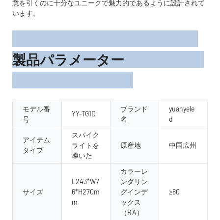
意を引くのに十分なユニークで魅力的であるように設計されて
います。
製品パラメーター
モデル番
ブランド
yuanyele
YY-TG1D
号
名
d
スパイク
アイテム
ライトを
原産地
中国広州
タイプ
導いた
カラーレ
L243*W7
ンダリン
サイズ
6*H270m
グインデ
≥80
m
ックス
（RA）