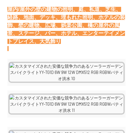
屋内/屋外の壁の建物の照明、庭、私道、芝生、
経路、地面、デッキ、埋もれた照明、ホテルの装
飾、壁の建物、広場、娯楽公園、橋の屋外の風
景、ステージ、バー、ホテル、エンターテイメン