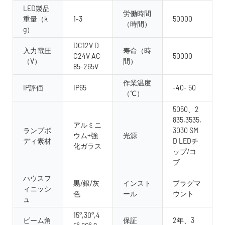
LED製品
労働時間
重量（k
1-3
50000
（時間）
g）
DC12V D
入力電圧
寿命（時
C24V AC
50000
（V）
間）
85-265V
作業温度
IP評価
IP65
-40- 50
（℃）
5050、2
835,3535,
アルミニ
ランプボ
3030 SM
ウム+強
光源
ディ素材
D LEDチ
化ガラス
ップ/コ
ブ
ハウスフ
黒/銀/灰
インスト
プラグマ
ィニッシ
色
ール
ウント
ュ
15°,30°,4
ビーム角
保証
2年、3