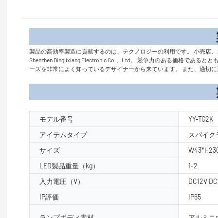
製品
製品の高効率製造に貢献するのは、テクノロジーの利用です。 小売店
Shenzhen Dinglixiang Electronic Co.、Ltd。 
ーズを非常によく知っているデザイナーから来ています。 また、適切に
製品パラ
モデル番号
YY-TG2K
アイテムタイプ
スパイク
サイズ
W43*H2
LED製品重量（kg）
1-2
入力電圧（V）
DC12V DC
IP評価
IP65
ランプボディ素材
アルミニ