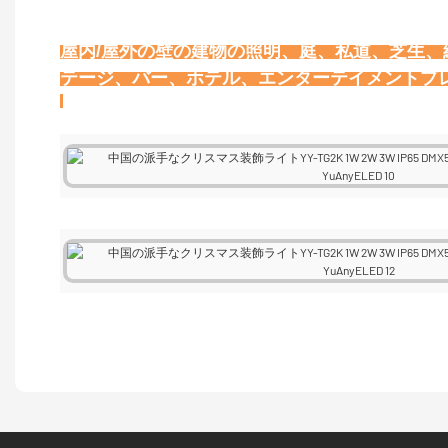
屋内/屋外の壁の建物の照明、庭、私道、芝生