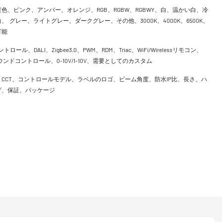
色、ピンク、アンバー、オレンジ、RGB、RGBW、RGBWY、白、温かい白、冷
、 グレー、ライトグレー、ダークグレー、その他、3000K、4000K、6500K、
可能
ントロール、DALI、Zigbee3.0、PWM、RDM、Triac、WiFi/Wirelessリモコン、
h、サウンドコントロール、0-10V/1-10V、需要としてのカスタム
CCT、コントロールモデル、ラベルのロゴ、ビーム角度、防水IP比、長さ、ハ
げ、保証、パッケージ