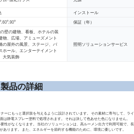
色
インストール
°,60°,90°
保証（年）
外の壁の建物、看板、ホテルの装
建物、広場、アミューズメント
橋の屋外の風景、ステージ、バ
照明ソリューションサービス
スホール、エンターテイメント
、大気装飾
の詳
ナーにもっと選択肢を与えるように設計されています。 その素材に寄与して、ラ
表面は静電スプレー塗料で処理されます。 それは決して色あせた色になりません。
する必要性がなくなります。 当社のソリューションは、高ルーメン出力で利用可能で、
久性があります。 また、エネルギーを節約する機能のために、環境に優しいです。