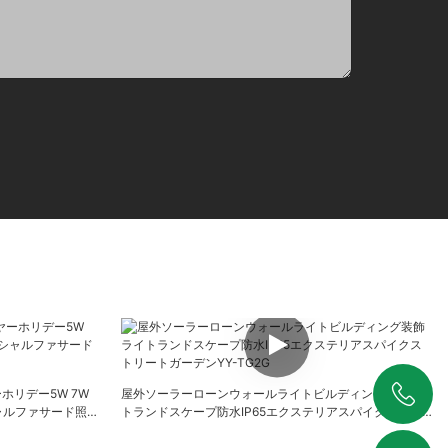
ホリデー5W 7W
屋外ソーラーローンウォールライトビルディング装飾ライ
ャルファサード照明
トランドスケープ防水IP65エクステリアスパイクストリ
+86 19925346944
ートガーデンYY-TG2G