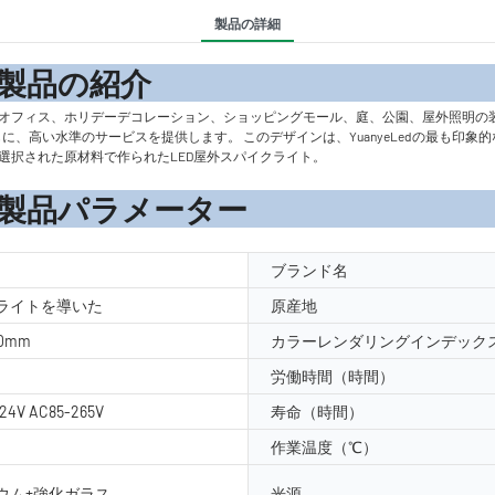
製品の詳細
の紹
、オフィス、ホリデーデコレーション、ショッピングモール、庭、公園、屋外照明の
競争力のある価格であるとともに、高い水準のサービスを提供します。 このデザインは、YuanyeL
選択された原材料で作られたLED屋外スパイクライト。
メーター
ブランド名
ライトを導いた
原産地
30mm
カラーレンダリングインデックス
労働時間（時間）
24V AC85-265V
寿命（時間）
作業温度（℃）
ウム+強化ガラス
光源