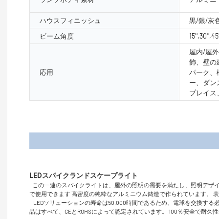
ハウスフィニッシュ
黒/銀/灰
ビーム角度
15°,30°,45
屋内/屋
飾、壁の
応用
パーク、
ー、ダン
プレイス
製品
この一連のスパイクライトは、屋外の照明の需要を満たし、照明デザイ
で使用できます 高密度の純粋なアルミニウム鋳造で作られています。 
LEDソリューションの寿命は50,000時間であるため、電球を交換
品はすべて、CEとROHSによって認定されています。 100％安全で耐