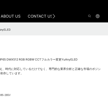
ABOUT US
CONTACT US
nyELED
65 DMX512 RGB RGBW CCTフルカラー変更YuAnyELED
耐え、時代に対応しているだけでなく、専門的な業界分析と正確な市場のポジシ
に依存しています。
C85-265V