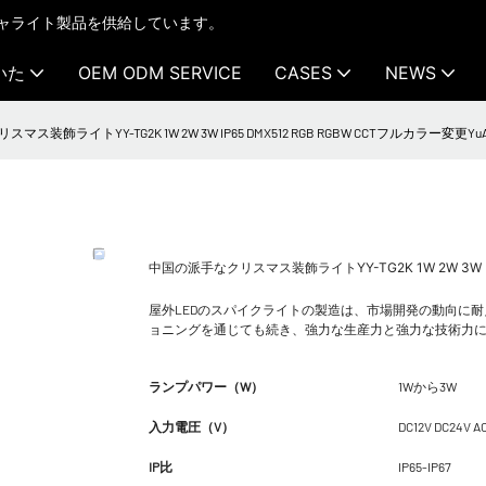
テクチャライト製品を供給しています。
いた
OEM ODM SERVICE
CASES
NEWS
ス装飾ライトYY-TG2K 1W 2W 3W IP65 DMX512 RGB RGBW CCTフルカラー変更YuA
中国の派手なクリスマス装飾ライトYY-TG2K 1W 2W 3W IP
屋外LEDのスパイクライトの製造は、市場開発の動向に
ョニングを通じても続き、強力な生産力と強力な技術力
ランプパワー（W）
1Wから3W
入力電圧（V）
DC12V DC24V A
IP比
IP65-IP67