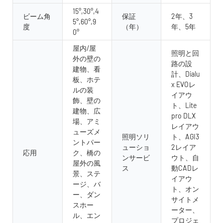
15°,30°,4
ビーム角
保証
2年、3
5°,60°,9
度
（年）
年、5年
0°
屋内/屋
照明と回
外の壁の
路の設
建物、看
計、Dialu
板、ホテ
x EVOレ
ルの装
イアウ
飾、壁の
ト、Lite
建物、広
pro DLX
場、アミ
レイアウ
ューズメ
照明ソリ
ト、AGI3
ントパー
ューショ
2レイア
応用
ク、橋の
ンサービ
ウト、自
屋外の風
ス
動CADレ
景、ステ
イアウ
ージ、バ
ト、オン
ー、ダン
サイトメ
スホー
ーター、
ル、エン
プロジェ