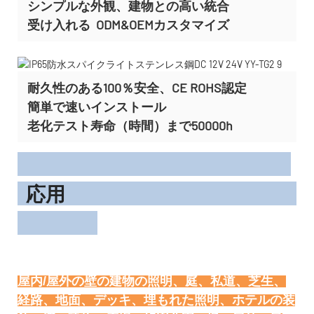
シンプルな外観、建物との高い統合
受け入れる
ODM&OEMカスタマイズ
耐久性のある100％安全、CE ROHS認定
簡単で速いインストール
老化テスト寿命（時間）まで50000h
応用
屋内/屋外の壁の建物の照明、庭、私道、芝生、
経路、地面、デッキ、埋もれた照明、ホテルの装