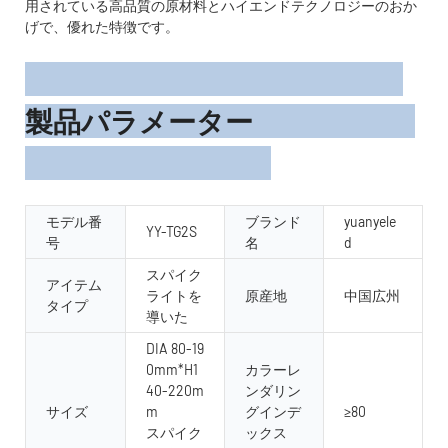
用されている高品質の原材料とハイエンドテクノロジーのおか
げで、優れた特徴です。
製品パラメーター
モデル番
ブランド
yuanyele
YY-TG2S
号
名
d
スパイク
アイテム
ライトを
原産地
中国広州
タイプ
導いた
DIA 80-19
0mm*H1
カラーレ
40-220m
ンダリン
サイズ
m
グインデ
≥80
スパイク
ックス