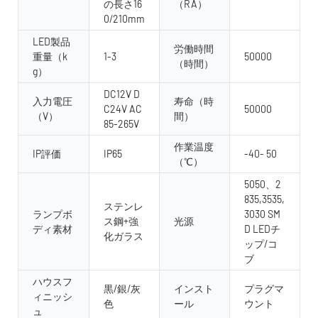
の長さ16
（RA）
0/210mm
LED製品
労働時間
重量（k
1-3
50000
（時間）
g）
DC12V D
入力電圧
寿命（時
C24V AC
50000
（V）
間）
85-265V
作業温度
IP評価
IP65
-40- 50
（℃）
5050、2
835,3535,
ステンレ
ランプボ
3030 SM
ス鋼+強
光源
ディ素材
D LEDチ
化ガラス
ップ/コ
ブ
ハウスフ
黒/銀/灰
インスト
プラグマ
ィニッシ
色
ール
ウント
ュ