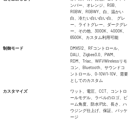
ンバー、オレンジ、RGB、
RGBW、RGBWY、白、温かい
白、冷たい白い白い白、 グレ
ー、ライトグレー、ダークグレ
ー、その他、3000K、4000K、
6500K、カスタム利用可能
制御モード
DMX512、RFコントロール、
DALI、Zigbee3.0、PWM、
RDM、Triac、WiFi/Wirelessリモ
コン、Bluetooth、サウンドコ
ントロール、0-10V/1-10V、需要
としてのカスタム
カスタマイズ
ワット、電圧、CCT、コントロ
ールモデル、ラベルのロゴ、ビ
ーム角度、防水IP比、長さ、ハ
ウジング仕上げ、保証、パッケ
ージ