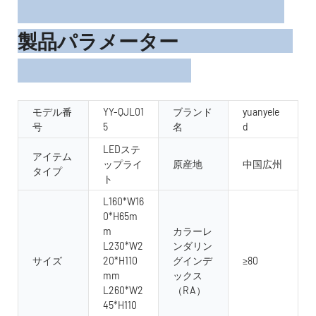
製品パラメーター
モデル番
YY-QJL01
ブランド
yuanyele
号
5
名
d
LEDステ
アイテム
ップライ
原産地
中国広州
タイプ
ト
L160*W16
0*H65m
m
カラーレ
L230*W2
ンダリン
サイズ
20*H110
グインデ
≥80
mm
ックス
L260*W2
（RA）
45*H110