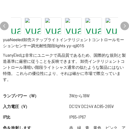
yuaNeeled卸売ステップライトインテリジェントコントロールモー
ションセンサー調光耐性階段lights yy-qjl015
YuanyEledは非常にユニークで高品質であるため、国際的な規則と製
造基準に厳密に従うことを反映できます。 卸売インテリジェントコ
ントロール薄暗い階段ライトシャス通常の似たような製品にはない
特徴。 これらの優位性により、それは確かに市場で際立っていま
す。
ランプパワー（W）
3Wから18W
入力電圧（V）
DC12V DC24V AC85-265V
IP比
IP65-IP67
色を放射します
赤、緑、青、黄色、ピンク、ア