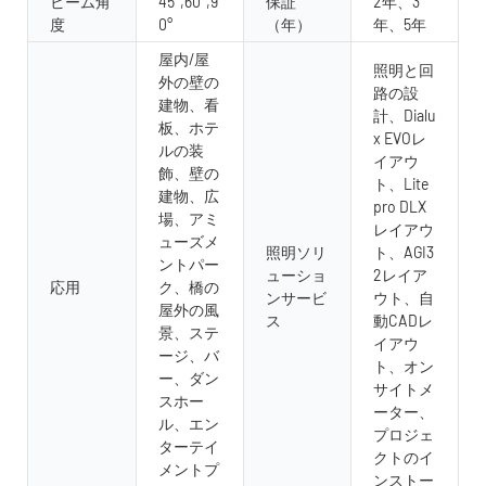
ビーム角
45°,60°,9
保証
2年、3
度
0°
（年）
年、5年
屋内/屋
照明と回
外の壁の
路の設
建物、看
計、Dialu
板、ホテ
x EVOレ
ルの装
イアウ
飾、壁の
ト、Lite
建物、広
pro DLX
場、アミ
レイアウ
ューズメ
照明ソリ
ト、AGI3
ントパー
ューショ
2レイア
応用
ク、橋の
ンサービ
ウト、自
屋外の風
ス
動CADレ
景、ステ
イアウ
ージ、バ
ト、オン
ー、ダン
サイトメ
スホー
ーター、
ル、エン
プロジェ
ターテイ
クトのイ
メントプ
ンストー