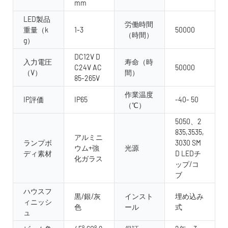
mm
LED製品
労働時間
重量（k
1-3
50000
（時間）
g）
DC12V D
入力電圧
寿命（時
C24V AC
50000
（V）
間）
85-265V
作業温度
IP評価
IP65
-40- 50
（℃）
5050、2
835,3535,
アルミニ
ランプボ
3030 SM
ウム+強
光源
ディ素材
D LEDチ
化ガラス
ップ/コ
ブ
ハウスフ
黒/銀/灰
インスト
埋め込み
ィニッシ
色
ール
式
ュ