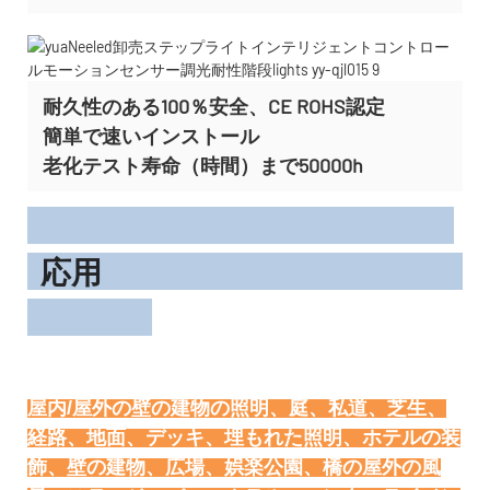
耐久性のある100％安全、CE ROHS認定
簡単で速いインストール
老化テスト寿命（時間）まで50000h
応用
屋内/屋外の壁の建物の照明、庭、私道、芝生、
経路、地面、デッキ、埋もれた照明、ホテルの装
飾、壁の建物、広場、娯楽公園、橋の屋外の風