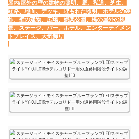
屋内/屋外の壁の建物の照明、庭、私道、芝生、
経路、地面、デッキ、埋もれた照明、ホテルの装
飾、壁の建物、広場、娯楽公園、橋の屋外の風
景、ステージ、バー、ホテル、エンターテイメン