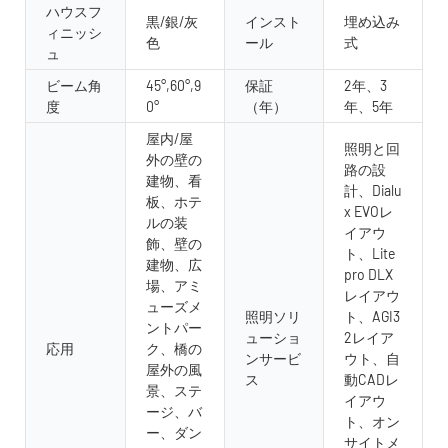
ハウスフ
黒/銀/灰
インスト
埋め込み
ィニッシ
色
ール
式
ュ
ビーム角
45°,60°,9
保証
2年、3
度
0°
（年）
年、5年
屋内/屋
照明と回
外の壁の
路の設
建物、看
計、Dialu
板、ホテ
x EVOレ
ルの装
イアウ
飾、壁の
ト、Lite
建物、広
pro DLX
場、アミ
レイアウ
ューズメ
照明ソリ
ト、AGI3
ントパー
ューショ
2レイア
応用
ク、橋の
ンサービ
ウト、自
屋外の風
ス
動CADレ
景、ステ
イアウ
ージ、バ
ト、オン
ー、ダン
サイトメ