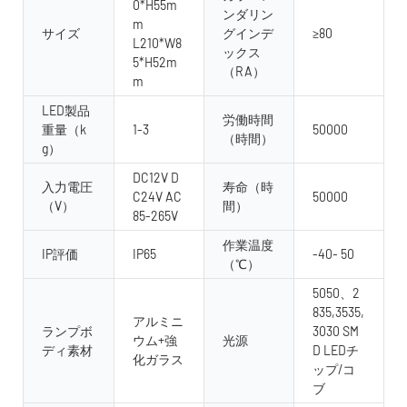
0*H55m
ンダリン
m
サイズ
グインデ
≥80
L210*W8
ックス
5*H52m
（RA）
m
LED製品
労働時間
重量（k
1-3
50000
（時間）
g）
DC12V D
入力電圧
寿命（時
C24V AC
50000
（V）
間）
85-265V
作業温度
IP評価
IP65
-40- 50
（℃）
5050、2
835,3535,
アルミニ
ランプボ
3030 SM
ウム+強
光源
ディ素材
D LEDチ
化ガラス
ップ/コ
ブ