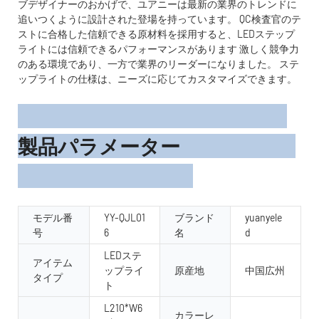
ブデザイナーのおかげで、ユアニーは最新の業界のトレンドに
追いつくように設計された登場を持っています。 QC検査官のテ
ストに合格した信頼できる原材料を採用すると、LEDステップ
ライトには信頼できるパフォーマンスがあります 激しく競争力
のある環境であり、一方で業界のリーダーになりました。 ステ
ップライトの仕様は、ニーズに応じてカスタマイズできます。
製品パラメーター
モデル番
YY-QJL01
ブランド
yuanyele
号
6
名
d
LEDステ
アイテム
ップライ
原産地
中国広州
タイプ
ト
L210*W6
カラーレ