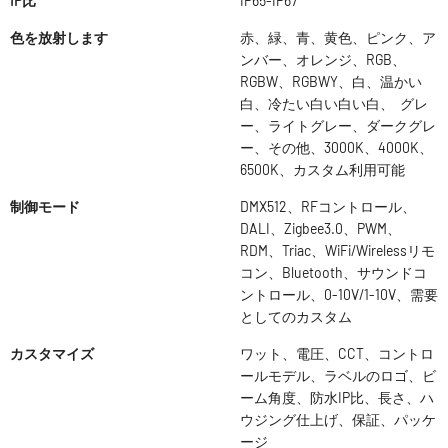
IP比
IP65-IP67
色を放射します
赤、緑、青、黄色、ピンク、ア
ンバー、オレンジ、RGB、
RGBW、RGBWY、白、温かい
白、冷たい白い白い白、 グレ
ー、ライトグレー、ダークグレ
ー、その他、3000K、4000K、
6500K、カスタム利用可能
制御モード
DMX512、RFコントロール、
DALI、Zigbee3.0、PWM、
RDM、Triac、WiFi/Wirelessリモ
コン、Bluetooth、サウンドコ
ントロール、0-10V/1-10V、需要
としてのカスタム
カスタマイズ
ワット、電圧、CCT、コントロ
ールモデル、ラベルのロゴ、ビ
ーム角度、防水IP比、長さ、ハ
ウジング仕上げ、保証、パッケ
ージ