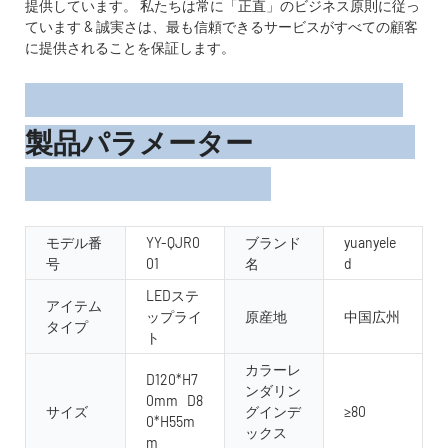
提供しています。 私たちは常に「正直」のビジネス原則に従っ
ています & 誠実さは、最も信頼できるサービスがすべての顧客
に提供されることを保証します。
製品パラメーター
モデル番
YY-QJR0
ブランド
yuanyele
号
01
名
d
LEDステ
アイテム
ップライ
原産地
中国広州
タイプ
ト
カラーレ
D120*H7
ンダリン
0mm D8
サイズ
グインデ
≥80
0*H55m
ックス
m