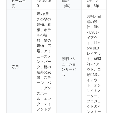
ビーム角
45°,60°,9
保証
2年、3
度
0°
（年）
年、5年
屋内/屋
照明と回
外の壁の
路の設
建物、看
計、Dialu
板、ホテ
x EVOレ
ルの装
イアウ
飾、壁の
ト、Lite
建物、広
pro DLX
場、アミ
レイアウ
ューズメ
照明ソリ
ト、AGI3
ントパー
ューショ
2レイア
応用
ク、橋の
ンサービ
ウト、自
屋外の風
ス
動CADレ
景、ステ
イアウ
ージ、バ
ト、オン
ー、ダン
サイトメ
スホー
ーター、
ル、エン
プロジェ
ターテイ
クトのイ
メントプ
ンストー