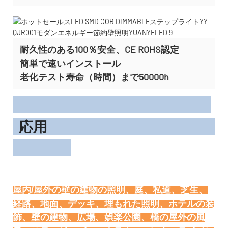
耐久性のある100％安全、CE ROHS認定
簡単で速いインストール
老化テスト寿命（時間）まで50000h
応用
屋内/屋外の壁の建物の照明、庭、私道、芝生、
経路、地面、デッキ、埋もれた照明、ホテルの装
飾、壁の建物、広場、娯楽公園、橋の屋外の風