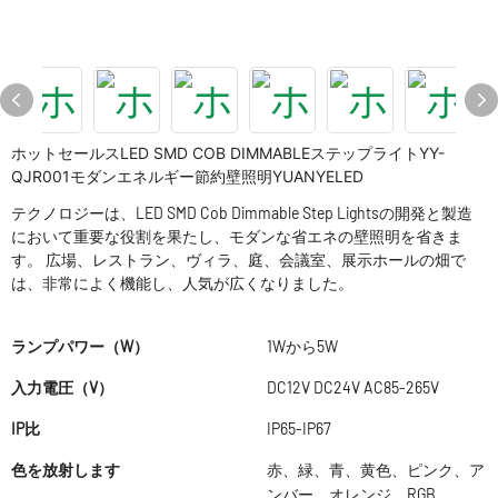
ホットセールスLED SMD COB DIMMABLEステップライトYY-
QJR001モダンエネルギー節約壁照明YUANYELED
テクノロジーは、LED SMD Cob Dimmable Step Lightsの開発と製造
において重要な役割を果たし、モダンな省エネの壁照明を省きま
す。 広場、レストラン、ヴィラ、庭、会議室、展示ホールの畑で
は、非常によく機能し、人気が広くなりました。
ランプパワー（W）
1Wから5W
入力電圧（V）
DC12V DC24V AC85-265V
IP比
IP65-IP67
色を放射します
赤、緑、青、黄色、ピンク、ア
ンバー、オレンジ、RGB、