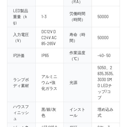
（RA）
LED製品
労働時間
重量（k
1-3
50000
（時間）
g）
DC12V D
入力電圧
寿命（時
C24V AC
50000
（V）
間）
85-265V
作業温度
IP評価
IP65
-40- 50
（℃）
5050、2
835,3535,
アルミニ
ランプボ
3030 SM
ウム+強
光源
ディ素材
D LEDチ
化ガラス
ップ/コ
ブ
ハウスフ
黒/銀/灰
インスト
埋め込み
ィニッシ
色
ール
式
ュ