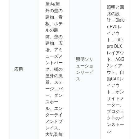
屋内/屋
照明と回
外の壁の
路の設
建物、看
計、Dialu
板、ホテ
x EVOレ
ルの装
イアウ
飾、壁の
ト、Lite
建物、広
pro DLX
場、アミ
レイアウ
ューズメ
照明ソリ
ト、AGI3
ントパー
ューショ
2レイア
応用
ク、橋の
ンサービ
ウト、自
屋外の風
ス
動CADレ
景、ステ
イアウ
ージ、バ
ト、オン
ー、ダン
サイトメ
スホー
ーター、
ル、エン
プロジェ
ターテイ
クトのイ
メントプ
ンストー
レイス、
ル
大気装飾