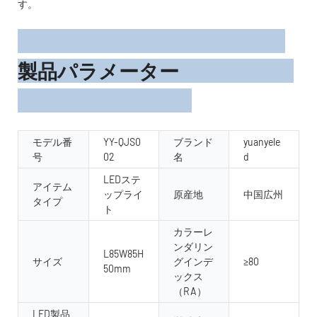
す。
製品パラメーター
モデル番
YY-QJS0
ブランド
yuanyele
号
02
名
d
LEDステ
アイテム
ップライ
原産地
中国広州
タイプ
ト
カラーレ
ンダリン
L85W85H
サイズ
グインデ
≥80
50mm
ックス
（RA）
LED製品