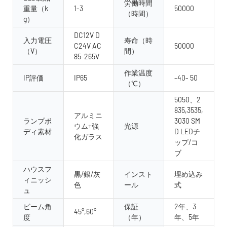
労働時間
重量（k
1-3
50000
（時間）
g）
DC12V D
入力電圧
寿命（時
C24V AC
50000
（V）
間）
85-265V
作業温度
IP評価
IP65
-40- 50
（℃）
5050、2
835,3535,
アルミニ
ランプボ
3030 SM
ウム+強
光源
ディ素材
D LEDチ
化ガラス
ップ/コ
ブ
ハウスフ
黒/銀/灰
インスト
埋め込み
ィニッシ
色
ール
式
ュ
ビーム角
保証
2年、3
45°,60°
度
（年）
年、5年