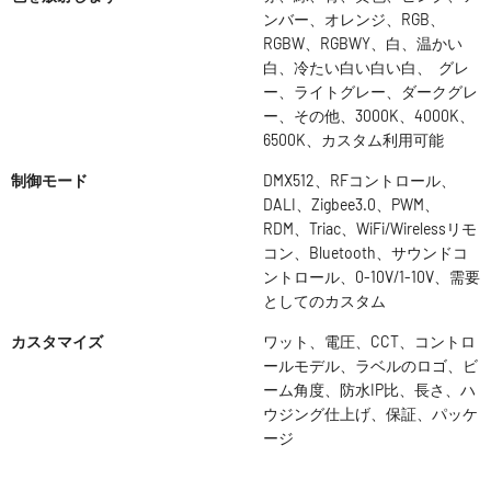
ンバー、オレンジ、RGB、
RGBW、RGBWY、白、温かい
白、冷たい白い白い白、 グレ
ー、ライトグレー、ダークグレ
ー、その他、3000K、4000K、
6500K、カスタム利用可能
制御モード
DMX512、RFコントロール、
DALI、Zigbee3.0、PWM、
RDM、Triac、WiFi/Wirelessリモ
コン、Bluetooth、サウンドコ
ントロール、0-10V/1-10V、需要
としてのカスタム
カスタマイズ
ワット、電圧、CCT、コントロ
ールモデル、ラベルのロゴ、ビ
ーム角度、防水IP比、長さ、ハ
ウジング仕上げ、保証、パッケ
ージ