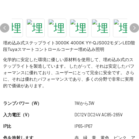
埋め込み式ステップライト3000K 4000K YY-QJS002モダンLED階
段Tuyaスマートコントロールコーナー埋め込み照明
化学的に安定した環境に優しい原材料を使用して、埋め込み式のス
テップライトを製造しています。 したがって、それは安定したパフ
ォーマンスに優れており、ユーザーにとって完全に安全です。 さら
に、それは優れたパフォーマンスであり、多くの分野で非常に実用
的で価値があります。
ランプパワー（W）
1Wから3W
入力電圧（V）
DC12V DC24V AC85-265V
IP比
IP65-IP67
色を放射します
赤、緑、青、黄色、ピンク、ア