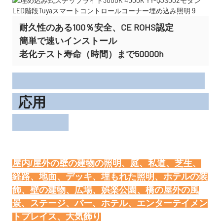
耐久性のある100％安全、CE ROHS認定
簡単で速いインストール
老化テスト寿命（時間）まで50000h
応用
屋内/屋外の壁の建物の照明、庭、私道、芝生、
経路、地面、デッキ、埋もれた照明、ホテルの装
飾、壁の建物、広場、娯楽公園、橋の屋外の風
景、ステージ、バー、ホテル、エンターテイメン